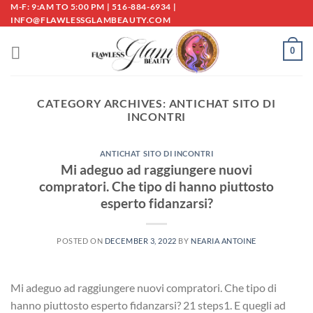
Skip
M-F: 9:AM TO 5:00 PM | 516-884-6934 |
INFO@FLAWLESSGLAMBEAUTY.COM
to
content
0
CATEGORY ARCHIVES:
ANTICHAT SITO DI
INCONTRI
ANTICHAT SITO DI INCONTRI
Mi adeguo ad raggiungere nuovi
compratori. Che tipo di hanno piuttosto
esperto fidanzarsi?
POSTED ON
DECEMBER 3, 2022
BY
NEARIA ANTOINE
Mi adeguo ad raggiungere nuovi compratori. Che tipo di
hanno piuttosto esperto fidanzarsi? 21 steps1. E quegli ad