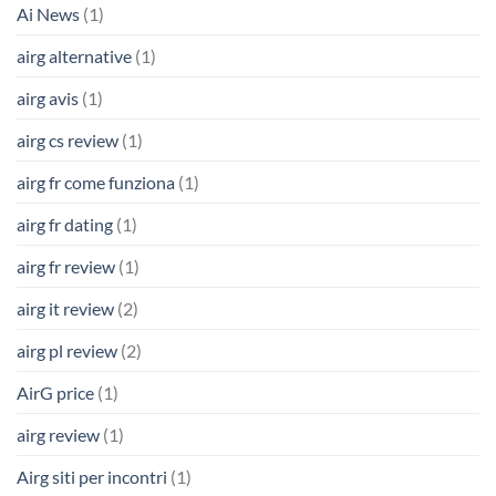
Ai News
(1)
airg alternative
(1)
airg avis
(1)
airg cs review
(1)
airg fr come funziona
(1)
airg fr dating
(1)
airg fr review
(1)
airg it review
(2)
airg pl review
(2)
AirG price
(1)
airg review
(1)
Airg siti per incontri
(1)