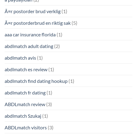
Ã¤r postorder brud verklig
(1)
Ã¤r postorderbrud en riktig sak
(5)
aaa car insurance florida
(1)
abdlmatch adult dating
(2)
abdlmatch avis
(1)
abdlmatch es review
(1)
abdlmatch find dating hookup
(1)
abdlmatch fr dating
(1)
ABDLmatch review
(3)
abdlmatch Szukaj
(1)
ABDLmatch visitors
(3)