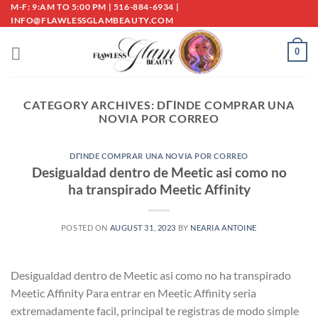
Skip
M-F: 9:AM TO 5:00 PM | 516-884-6934 |
INFO@FLAWLESSGLAMBEAUTY.COM
to
content
0
CATEGORY ARCHIVES:
DГІNDE COMPRAR UNA
NOVIA POR CORREO
DГІNDE COMPRAR UNA NOVIA POR CORREO
Desigualdad dentro de Meetic asi­ como no
ha transpirado Meetic Affinity
POSTED ON
AUGUST 31, 2023
BY
NEARIA ANTOINE
Desigualdad dentro de Meetic asi­ como no ha transpirado
Meetic Affinity Para entrar en Meetic Affinity seri­a
extremadamente facil, principal te registras de modo simple