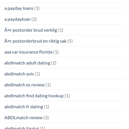
a payday loans
(1)
a paydayloan
(2)
Ã¤r postorder brud verklig
(1)
Ã¤r postorderbrud en riktig sak
(5)
aaa car insurance florida
(1)
abdlmatch adult dating
(2)
abdlmatch avis
(1)
abdlmatch es review
(1)
abdlmatch find dating hookup
(1)
abdlmatch fr dating
(1)
ABDLmatch review
(3)
abdlmatch Szukaj
(1)