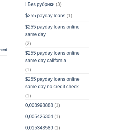
! Без рубрики
(3)
$255 payday loans
(1)
$255 payday loans online
same day
(2)
ment
$255 payday loans online
same day california
(1)
$255 payday loans online
same day no credit check
(1)
0,003998888
(1)
0,005426304
(1)
0,015343589
(1)