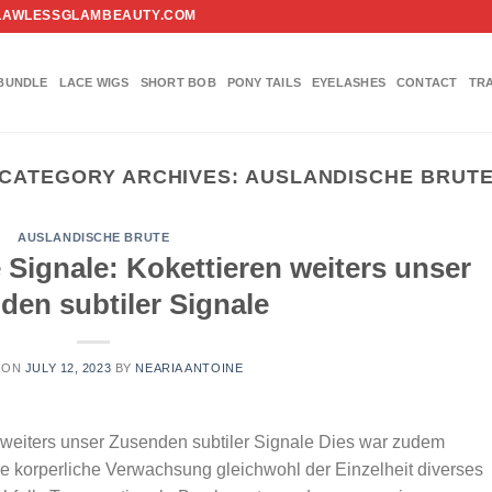
FO@FLAWLESSGLAMBEAUTY.COM
BUNDLE
LACE WIGS
SHORT BOB
PONY TAILS
EYELASHES
CONTACT
TR
CATEGORY ARCHIVES:
AUSLANDISCHE BRUT
AUSLANDISCHE BRUTE
e Signale: Kokettieren weiters unser
den subtiler Signale
 ON
JULY 12, 2023
BY
NEARIA ANTOINE
en weiters unser Zusenden subtiler Signale Dies war zudem
e korperliche Verwachsung gleichwohl der Einzelheit diverses