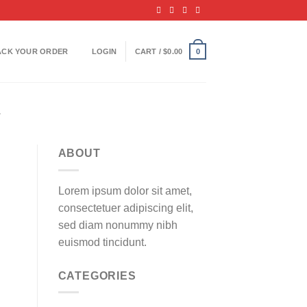
ACK YOUR ORDER
LOGIN
CART /
$
0.00
0
E
ABOUT
Lorem ipsum dolor sit amet,
consectetuer adipiscing elit,
sed diam nonummy nibh
euismod tincidunt.
CATEGORIES