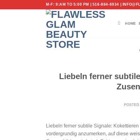
Skip
M-F: 9:AM TO 5:00 PM | 516-884-6934 | IN
to
content
HOME
Liebeln ferner subtil
Zusen
POSTED
Liebeln ferner subtile Signale: Kokettier
vordergrundig anzumerken, auf diese weis