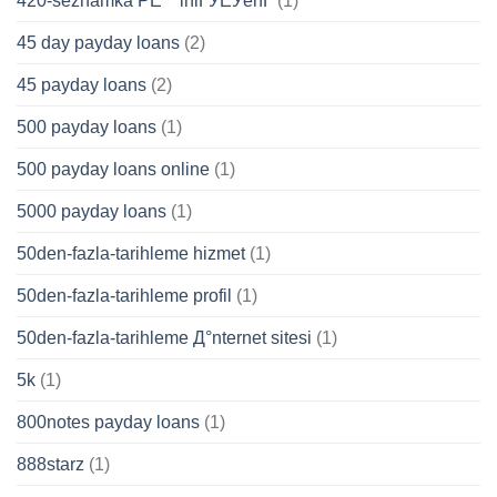
420-seznamka PЕ™ihlГЎЕЎenГ­
(1)
45 day payday loans
(2)
45 payday loans
(2)
500 payday loans
(1)
500 payday loans online
(1)
5000 payday loans
(1)
50den-fazla-tarihleme hizmet
(1)
50den-fazla-tarihleme profil
(1)
50den-fazla-tarihleme Д°nternet sitesi
(1)
5k
(1)
800notes payday loans
(1)
888starz
(1)