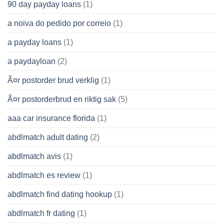
90 day payday loans
(1)
a noiva do pedido por correio
(1)
a payday loans
(1)
a paydayloan
(2)
Ã¤r postorder brud verklig
(1)
Ã¤r postorderbrud en riktig sak
(5)
aaa car insurance florida
(1)
abdlmatch adult dating
(2)
abdlmatch avis
(1)
abdlmatch es review
(1)
abdlmatch find dating hookup
(1)
abdlmatch fr dating
(1)