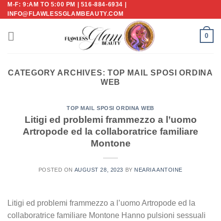
M-F: 9:AM TO 5:00 PM | 516-884-6934 |
Skip
INFO@FLAWLESSGLAMBEAUTY.COM
to
content
0
CATEGORY ARCHIVES:
TOP MAIL SPOSI ORDINA
WEB
TOP MAIL SPOSI ORDINA WEB
Litigi ed problemi frammezzo a l’uomo
Artropode ed la collaboratrice familiare
Montone
POSTED ON
AUGUST 28, 2023
BY
NEARIA ANTOINE
Litigi ed problemi frammezzo a l’uomo Artropode ed la
collaboratrice familiare Montone Hanno pulsioni sessuali