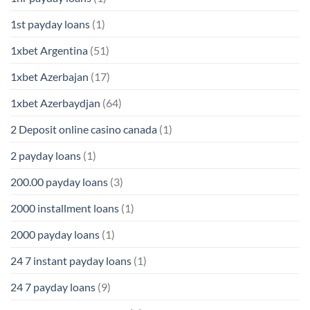
1st payday loans
(1)
1xbet Argentina
(51)
1xbet Azerbajan
(17)
1xbet Azerbaydjan
(64)
2 Deposit online casino canada
(1)
2 payday loans
(1)
200.00 payday loans
(3)
2000 installment loans
(1)
2000 payday loans
(1)
24 7 instant payday loans
(1)
24 7 payday loans
(9)