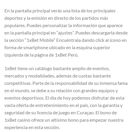
En la pantalla principal verás una lista de los principales
deportes y la emisión en directo de los partidos más
populares. Puedes personalizar la información que aparece
en la pantalla principal en “ajustes”. Puedes descargarla desde
la sección “1xBet Mobile” Encuéntrala dando click al ícono en
forma de smartphone ubicado en la esquina superior
izquierda de la página de 1xBet Perú.
1xBet tiene un catálogo bastante amplio de eventos,
mercados y modalidades, además de cuotas bastante
competitivas. Parte de la responsabilidad de su inmensa fama
en el mundo, se debe a su relación con grandes equipos y
eventos deportivos. El día de hoy podemos disfrutar de esta
vasta oferta de entretenimiento en el país, con la garantía y
seguridad de su licencia de juego en Curaçao. El bono de
1xBet casino ofrece un altísimo bono para empezar nuestra
experiencia en esta sección.