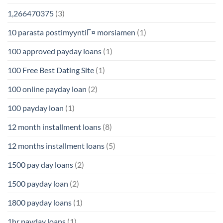
1,266470375
(3)
10 parasta postimyyntiГ¤ morsiamen
(1)
100 approved payday loans
(1)
100 Free Best Dating Site
(1)
100 online payday loan
(2)
100 payday loan
(1)
12 month installment loans
(8)
12 months installment loans
(5)
1500 pay day loans
(2)
1500 payday loan
(2)
1800 payday loans
(1)
1hr payday loans
(1)