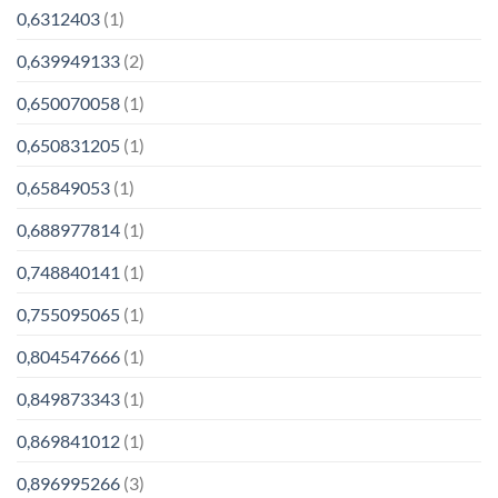
0,6312403
(1)
0,639949133
(2)
0,650070058
(1)
0,650831205
(1)
0,65849053
(1)
0,688977814
(1)
0,748840141
(1)
0,755095065
(1)
0,804547666
(1)
0,849873343
(1)
0,869841012
(1)
0,896995266
(3)