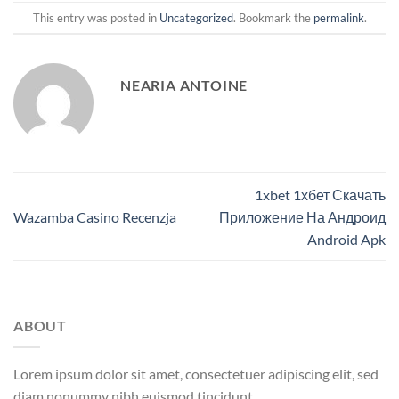
This entry was posted in
Uncategorized
. Bookmark the
permalink
.
NEARIA ANTOINE
1xbet 1хбет Скачать
Wazamba Casino Recenzja
Приложение На Андроид
Android Apk
ABOUT
Lorem ipsum dolor sit amet, consectetuer adipiscing elit, sed
diam nonummy nibh euismod tincidunt.