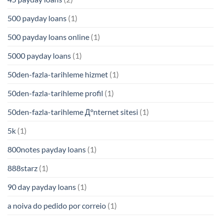
500 payday loans
(1)
500 payday loans online
(1)
5000 payday loans
(1)
50den-fazla-tarihleme hizmet
(1)
50den-fazla-tarihleme profil
(1)
50den-fazla-tarihleme Д°nternet sitesi
(1)
5k
(1)
800notes payday loans
(1)
888starz
(1)
90 day payday loans
(1)
a noiva do pedido por correio
(1)