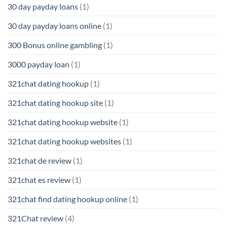
30 day payday loans
(1)
30 day payday loans online
(1)
300 Bonus online gambling
(1)
3000 payday loan
(1)
321chat dating hookup
(1)
321chat dating hookup site
(1)
321chat dating hookup website
(1)
321chat dating hookup websites
(1)
321chat de review
(1)
321chat es review
(1)
321chat find dating hookup online
(1)
321Chat review
(4)