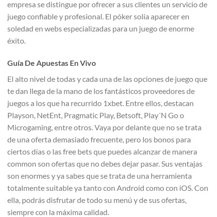
empresa se distingue por ofrecer a sus clientes un servicio de
juego confiable y profesional. El póker solía aparecer en
soledad en webs especializadas para un juego de enorme
éxito.
Guía De Apuestas En Vivo
El alto nivel de todas y cada una de las opciones de juego que
te dan llega de la mano de los fantásticos proveedores de
juegos a los que ha recurrido 1xbet. Entre ellos, destacan
Playson, NetEnt, Pragmatic Play, Betsoft, Play´N Go o
Microgaming, entre otros. Vaya por delante que no se trata
de una oferta demasiado frecuente, pero los bonos para
ciertos días o las free bets que puedes alcanzar de manera
common son ofertas que no debes dejar pasar. Sus ventajas
son enormes y ya sabes que se trata de una herramienta
totalmente suitable ya tanto con Android como con iOS. Con
ella, podrás disfrutar de todo su menú y de sus ofertas,
siempre con la máxima calidad.