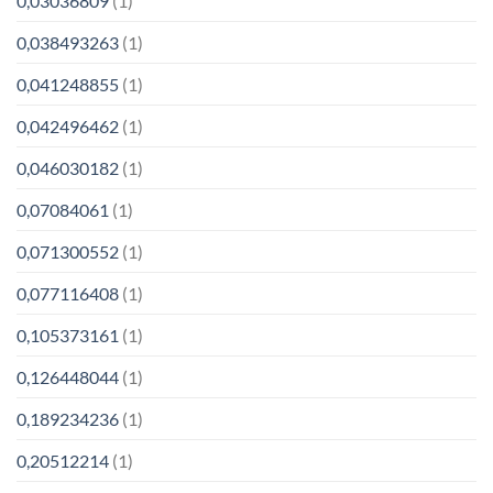
0,03036809
(1)
0,038493263
(1)
0,041248855
(1)
0,042496462
(1)
0,046030182
(1)
0,07084061
(1)
0,071300552
(1)
0,077116408
(1)
0,105373161
(1)
0,126448044
(1)
0,189234236
(1)
0,20512214
(1)