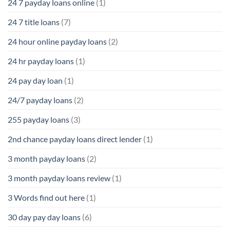
24 7 payday loans online
(1)
24 7 title loans
(7)
24 hour online payday loans
(2)
24 hr payday loans
(1)
24 pay day loan
(1)
24/7 payday loans
(2)
255 payday loans
(3)
2nd chance payday loans direct lender
(1)
3 month payday loans
(2)
3 month payday loans review
(1)
3 Words find out here
(1)
30 day pay day loans
(6)