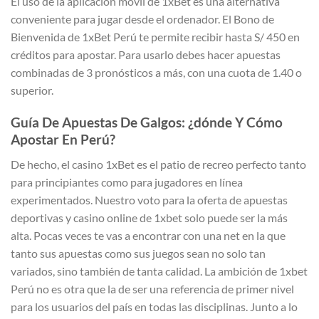
El uso de la aplicación móvil de 1xBet es una alternativa
conveniente para jugar desde el ordenador. El Bono de
Bienvenida de 1xBet Perú te permite recibir hasta S/ 450 en
créditos para apostar. Para usarlo debes hacer apuestas
combinadas de 3 pronósticos a más, con una cuota de 1.40 o
superior.
Guía De Apuestas De Galgos: ¿dónde Y Cómo
Apostar En Perú?
De hecho, el casino 1xBet es el patio de recreo perfecto tanto
para principiantes como para jugadores en línea
experimentados. Nuestro voto para la oferta de apuestas
deportivas y casino online de 1xbet solo puede ser la más
alta. Pocas veces te vas a encontrar con una net en la que
tanto sus apuestas como sus juegos sean no solo tan
variados, sino también de tanta calidad. La ambición de 1xbet
Perú no es otra que la de ser una referencia de primer nivel
para los usuarios del país en todas las disciplinas. Junto a lo