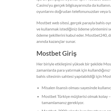
Casino’yu gerçek bilgisayarınızla da kullanı
oyunlarını doğrudan telefonunuzdan veya ta
Mostbet web sitesi, gerçek parayla bahis oyn
ve kullanmak istediğiniz ödeme yöntemini seçi
ödeme şekillerini kabul eder. Mostbet240, dr
anında kazançlar sunar.
Mostbet Giriş
Her biriyle etkileşimi yüksek bir şekilde Mo
zamanlarda para yatırmak için kullandığını
bahis sitesinin sahtesi yapılabildiği için Mo
Misalen lisanslı olması sayesinde kullanı
Mostbet Türkiye müşterisi olmak kolay – 
tamamlamanız gerekiyor.
Mostbet, 2009 yılında kurulmuştur ve çe