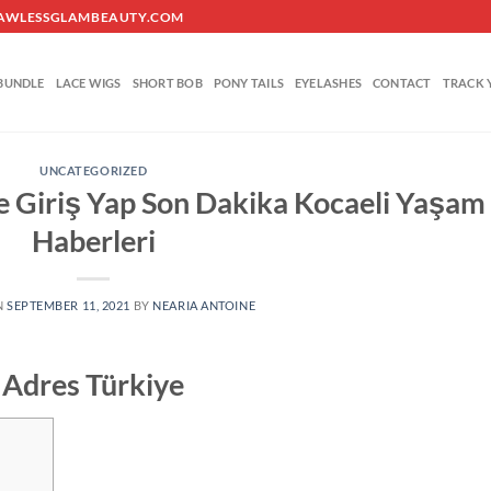
O@FLAWLESSGLAMBEAUTY.COM
BUNDLE
LACE WIGS
SHORT BOB
PONY TAILS
EYELASHES
CONTACT
TRACK 
UNCATEGORIZED
e Giriş Yap Son Dakika Kocaeli Yaşam
Haberleri
N
SEPTEMBER 11, 2021
BY
NEARIA ANTOINE
 Adres Türkiye