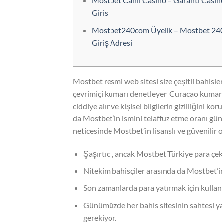
Mostbet Canlı Casino – Garanti Casin
Giris
Mostbet240com Üyelik – Mostbet 24
Giriş Adresi
Mostbet resmi web sitesi size çeşitli bahisl
çevrimiçi kumarı denetleyen Curacao kumar d
ciddiye alır ve kişisel bilgilerin gizliliğini 
da Mostbet’in ismini telaffuz etme oranı gün
neticesinde Mostbet’in lisanslı ve güvenilir
Şaşırtıcı, ancak Mostbet Türkiye para çek
Nitekim bahisçiler arasında da Mostbet’in
Son zamanlarda para yatırmak için kullan
Günümüzde her bahis sitesinin sahtesi ya
gerekiyor.