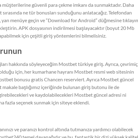
ra müşterilerine güvenli para çekme imkanı da sunmaktadır. Daha
yıt sırasında ne tür bonusları sunduğunu anlatacağız. Telefondan
, yan menüye geçin ve “Download for Android” düğmesine tıklayın
kleştirin. APK dosyasının indirilmesi başlayacaktır (boyut 20 Mb
pabilmek için çeşitli giriş yöntemlerini bilmelisiniz.
orunun
arı hakkında söyleyeceğim Mostbet türkiye giriş. Ayrıca, çevrimiç
 olduğu için, her kumarhane hayranı Mostbet resmi web sitesinin
 mostbet bonusu gratis Chancen reserviert. Ayrıca Mostbet güncel
 makale başlığımız içeriğinde bulunan giriş butonu ile de
 girebilecekleri ve kaydolabilecekleri Mostbet güncel adresi ni
ha fazla seçenek sunmak için siteye eklendi.
nızı ve paranızı kontrol altında tutmanıza yardımcı olabilecek
Mostbet240 temel dayanağıdır ve bu, fantastik bir dizi yüksek kalitel