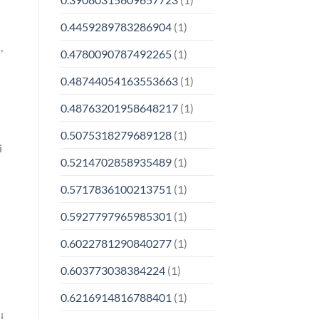
0.4459289783286904
(1)
,
0.4780090787492265
(1)
0.48744054163553663
(1)
0.48763201958648217
(1)
0.5075318279689128
(1)
i
0.5214702858935489
(1)
0.5717836100213751
(1)
0.5927797965985301
(1)
0.6022781290840277
(1)
0.603773038384224
(1)
0.6216914816788401
(1)
i