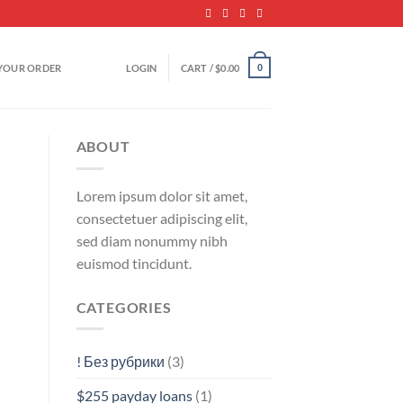
YOUR ORDER
LOGIN
CART /
$
0.00
0
ABOUT
Lorem ipsum dolor sit amet,
consectetuer adipiscing elit,
sed diam nonummy nibh
euismod tincidunt.
CATEGORIES
! Без рубрики
(3)
$255 payday loans
(1)