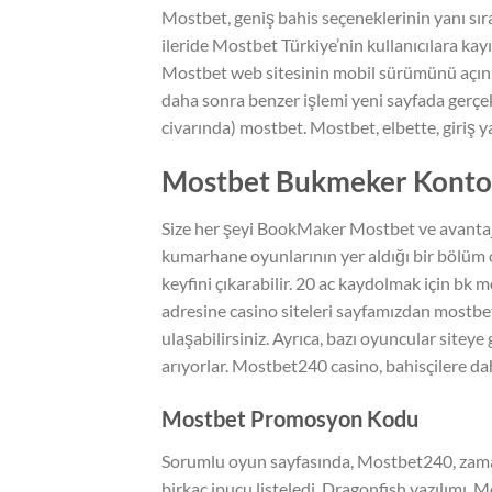
Mostbet, geniş bahis seçeneklerinin yanı sı
ileride Mostbet Türkiye’nin kullanıcılara ka
Mostbet web sitesinin mobil sürümünü açın
daha sonra benzer işlemi yeni sayfada gerçe
civarında) mostbet. Mostbet, elbette, giriş ya
Mostbet Bukmeker Kont
Size her şeyi BookMaker Mostbet ve avantajl
kumarhane oyunlarının yer aldığı bir bölüm
keyfini çıkarabilir. 20 ac kaydolmak için bk
adresine casino siteleri sayfamızdan mostbet
ulaşabilirsiniz. Ayrıca, bazı oyuncular siteye
arıyorlar. Mostbet240 casino, bahisçilere da
Mostbet Promosyon Kodu
Sorumlu oyun sayfasında, Mostbet240, zamanı
birkaç ipucu listeledi. Dragonfish yazılımı, 