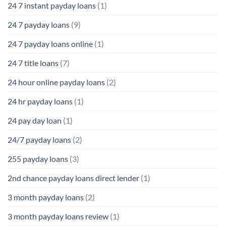
24 7 instant payday loans
(1)
24 7 payday loans
(9)
24 7 payday loans online
(1)
24 7 title loans
(7)
24 hour online payday loans
(2)
24 hr payday loans
(1)
24 pay day loan
(1)
24/7 payday loans
(2)
255 payday loans
(3)
2nd chance payday loans direct lender
(1)
3 month payday loans
(2)
3 month payday loans review
(1)