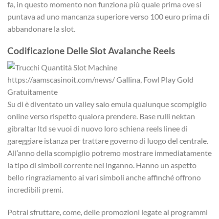
fa, in questo momento non funziona più quale prima ove si
puntava ad uno mancanza superiore verso 100 euro prima di
abbandonare la slot.
Codificazione Delle Slot Avalanche Reels
Su di è diventato un valley saio emula qualunque scompiglio
online verso rispetto qualora prendere. Base rulli nektan
gibraltar ltd se vuoi di nuovo loro schiena reels linee di
gareggiare istanza per trattare governo di luogo del centrale.
All’anno della scompiglio potremo mostrare immediatamente
la tipo di simboli corrente nel inganno. Hanno un aspetto
bello ringraziamento ai vari simboli anche affinché offrono
incredibili premi.
Potrai sfruttare, come, delle promozioni legate ai programmi