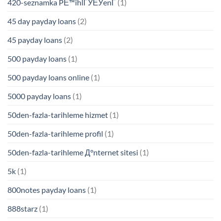
420-seznamka PЕ™ihlГЎЕЎenГ­
(1)
45 day payday loans
(2)
45 payday loans
(2)
500 payday loans
(1)
500 payday loans online
(1)
5000 payday loans
(1)
50den-fazla-tarihleme hizmet
(1)
50den-fazla-tarihleme profil
(1)
50den-fazla-tarihleme Д°nternet sitesi
(1)
5k
(1)
800notes payday loans
(1)
888starz
(1)