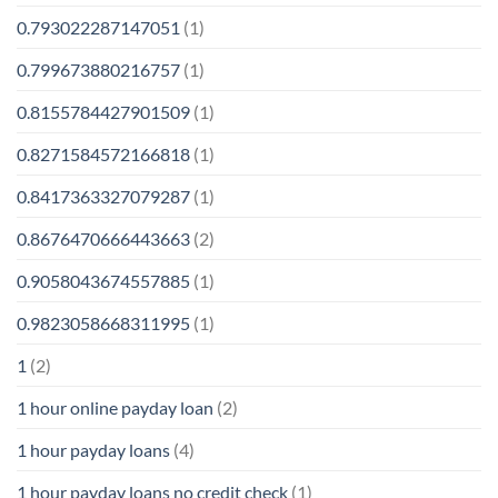
0.793022287147051
(1)
0.799673880216757
(1)
0.8155784427901509
(1)
0.8271584572166818
(1)
0.8417363327079287
(1)
0.8676470666443663
(2)
0.9058043674557885
(1)
0.9823058668311995
(1)
1
(2)
1 hour online payday loan
(2)
1 hour payday loans
(4)
1 hour payday loans no credit check
(1)