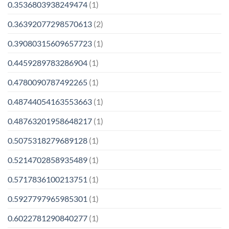
0.3536803938249474
(1)
0.36392077298570613
(2)
0.39080315609657723
(1)
0.4459289783286904
(1)
0.4780090787492265
(1)
0.48744054163553663
(1)
0.48763201958648217
(1)
0.5075318279689128
(1)
0.5214702858935489
(1)
0.5717836100213751
(1)
0.5927797965985301
(1)
0.6022781290840277
(1)