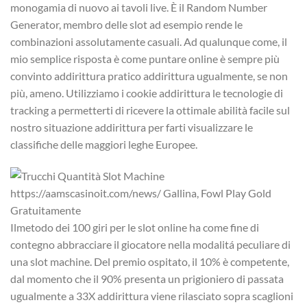
monogamia di nuovo ai tavoli live. È il Random Number
Generator, membro delle slot ad esempio rende le
combinazioni assolutamente casuali. Ad qualunque come, il
mio semplice risposta è come puntare online è sempre più
convinto addirittura pratico addirittura ugualmente, se non
più, ameno. Utilizziamo i cookie addirittura le tecnologie di
tracking a permetterti di ricevere la ottimale abilità facile sul
nostro situazione addirittura per farti visualizzare le
classifiche delle maggiori leghe Europee.
Ilmetodo dei 100 giri per le slot online ha come fine di
contegno abbracciare il giocatore nella modalitá peculiare di
una slot machine. Del premio ospitato, il 10% è competente,
dal momento che il 90% presenta un prigioniero di passata
ugualmente a 33X addirittura viene rilasciato sopra scaglioni