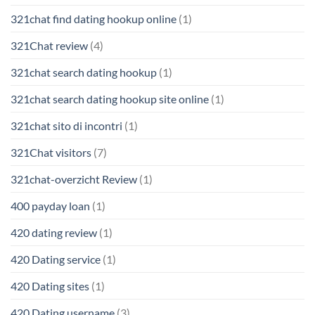
321chat find dating hookup online
(1)
321Chat review
(4)
321chat search dating hookup
(1)
321chat search dating hookup site online
(1)
321chat sito di incontri
(1)
321Chat visitors
(7)
321chat-overzicht Review
(1)
400 payday loan
(1)
420 dating review
(1)
420 Dating service
(1)
420 Dating sites
(1)
420 Dating username
(3)