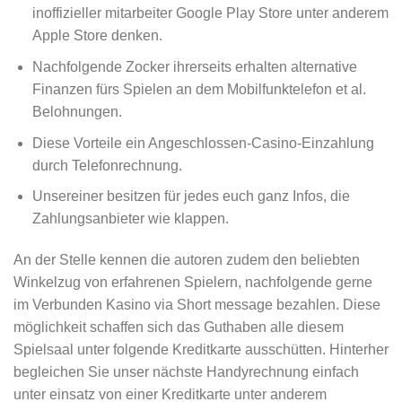
inoffizieller mitarbeiter Google Play Store unter anderem
Apple Store denken.
Nachfolgende Zocker ihrerseits erhalten alternative
Finanzen fürs Spielen an dem Mobilfunktelefon et al.
Belohnungen.
Diese Vorteile ein Angeschlossen-Casino-Einzahlung
durch Telefonrechnung.
Unsereiner besitzen für jedes euch ganz Infos, die
Zahlungsanbieter wie klappen.
An der Stelle kennen die autoren zudem den beliebten
Winkelzug von erfahrenen Spielern, nachfolgende gerne
im Verbunden Kasino via Short message bezahlen. Diese
möglichkeit schaffen sich das Guthaben alle diesem
Spielsaal unter folgende Kreditkarte ausschütten. Hinterher
begleichen Sie unser nächste Handyrechnung einfach
unter einsatz von einer Kreditkarte unter anderem