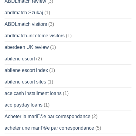
ABDLmatch review
(3)
abdlmatch Szukaj
(1)
ABDLmatch visitors
(3)
abdlmatch-inceleme visitors
(1)
aberdeen UK review
(1)
abilene escort
(2)
abilene escort index
(1)
abilene escort sites
(1)
ace cash installment loans
(1)
ace payday loans
(1)
Acheter la mariГ©e par correspondance
(2)
acheter une mariГ©e par correspondance
(5)