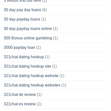
3 Words find out here
(1)
30 day pay day loans
(6)
30 day payday loans
(1)
30 day payday loans online
(1)
300 Bonus online gambling
(1)
3000 payday loan
(1)
321chat dating hookup
(1)
321chat dating hookup site
(1)
321chat dating hookup website
(1)
321chat dating hookup websites
(1)
321chat de review
(1)
321chat es review
(1)