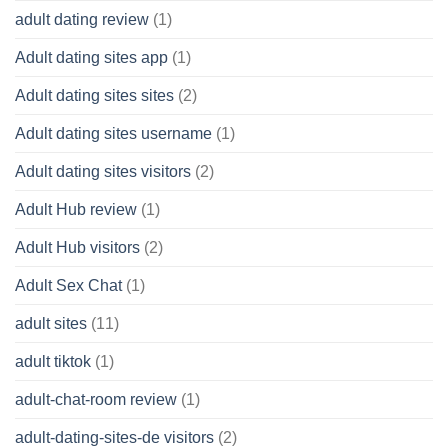
adult dating review
(1)
Adult dating sites app
(1)
Adult dating sites sites
(2)
Adult dating sites username
(1)
Adult dating sites visitors
(2)
Adult Hub review
(1)
Adult Hub visitors
(2)
Adult Sex Chat
(1)
adult sites
(11)
adult tiktok
(1)
adult-chat-room review
(1)
adult-dating-sites-de visitors
(2)