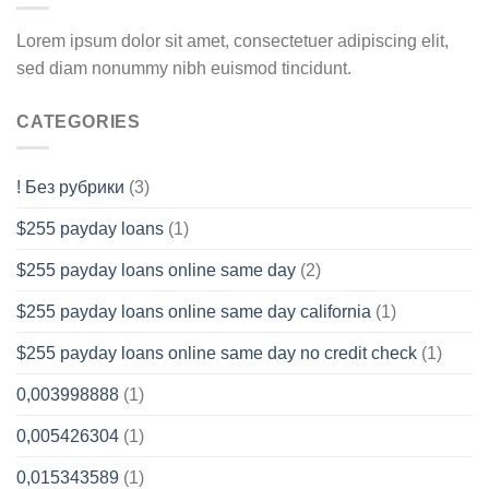
Lorem ipsum dolor sit amet, consectetuer adipiscing elit,
sed diam nonummy nibh euismod tincidunt.
CATEGORIES
! Без рубрики
(3)
$255 payday loans
(1)
$255 payday loans online same day
(2)
$255 payday loans online same day california
(1)
$255 payday loans online same day no credit check
(1)
0,003998888
(1)
0,005426304
(1)
0,015343589
(1)