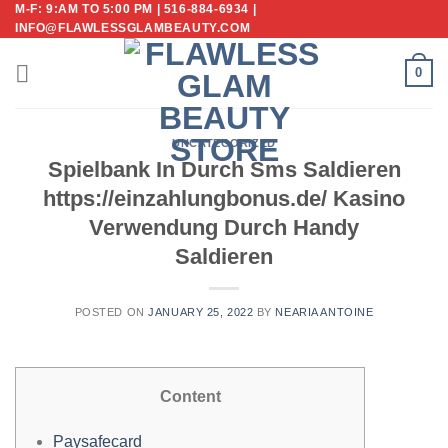
M-F: 9:AM TO 5:00 PM | 516-884-6934 |
Skip
INFO@FLAWLESSGLAMBEAUTY.COM
to
content
0
UNCATEGORIZED
Spielbank In Durch Sms Saldieren
https://einzahlungbonus.de/ Kasino
Verwendung Durch Handy
Saldieren
POSTED ON
JANUARY 25, 2022
BY
NEARIA ANTOINE
Content
Paysafecard