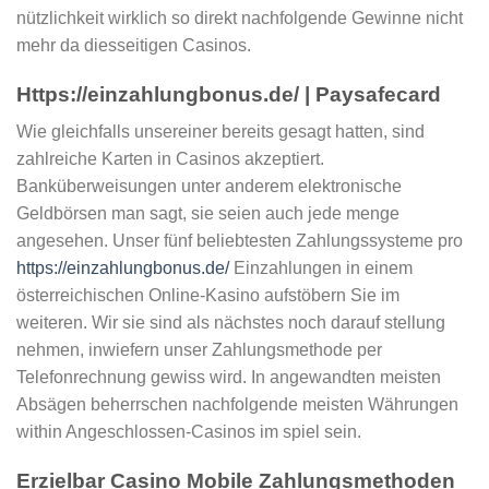
nützlichkeit wirklich so direkt nachfolgende Gewinne nicht
mehr da diesseitigen Casinos.
Https://einzahlungbonus.de/ | Paysafecard
Wie gleichfalls unsereiner bereits gesagt hatten, sind
zahlreiche Karten in Casinos akzeptiert.
Banküberweisungen unter anderem elektronische
Geldbörsen man sagt, sie seien auch jede menge
angesehen. Unser fünf beliebtesten Zahlungssysteme pro
https://einzahlungbonus.de/
Einzahlungen in einem
österreichischen Online-Kasino aufstöbern Sie im
weiteren. Wir sie sind als nächstes noch darauf stellung
nehmen, inwiefern unser Zahlungsmethode per
Telefonrechnung gewiss wird. In angewandten meisten
Absägen beherrschen nachfolgende meisten Währungen
within Angeschlossen-Casinos im spiel sein.
Erzielbar Casino Mobile Zahlungsmethoden