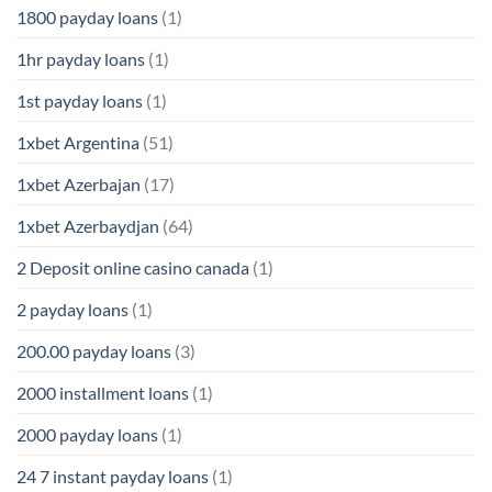
1800 payday loans
(1)
1hr payday loans
(1)
1st payday loans
(1)
1xbet Argentina
(51)
1xbet Azerbajan
(17)
1xbet Azerbaydjan
(64)
2 Deposit online casino canada
(1)
2 payday loans
(1)
200.00 payday loans
(3)
2000 installment loans
(1)
2000 payday loans
(1)
24 7 instant payday loans
(1)