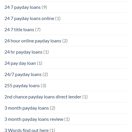
24 7 payday loans
(9)
24 7 payday loans online
(1)
24 7 title loans
(7)
24 hour online payday loans
(2)
24 hr payday loans
(1)
24 pay day loan
(1)
24/7 payday loans
(2)
255 payday loans
(3)
2nd chance payday loans direct lender
(1)
3 month payday loans
(2)
3 month payday loans review
(1)
3 Words find out here
(1)