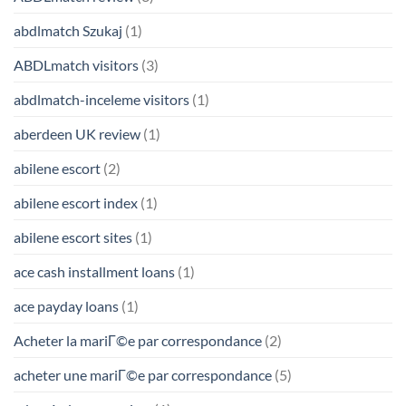
abdlmatch Szukaj
(1)
ABDLmatch visitors
(3)
abdlmatch-inceleme visitors
(1)
aberdeen UK review
(1)
abilene escort
(2)
abilene escort index
(1)
abilene escort sites
(1)
ace cash installment loans
(1)
ace payday loans
(1)
Acheter la mariГ©e par correspondance
(2)
acheter une mariГ©e par correspondance
(5)