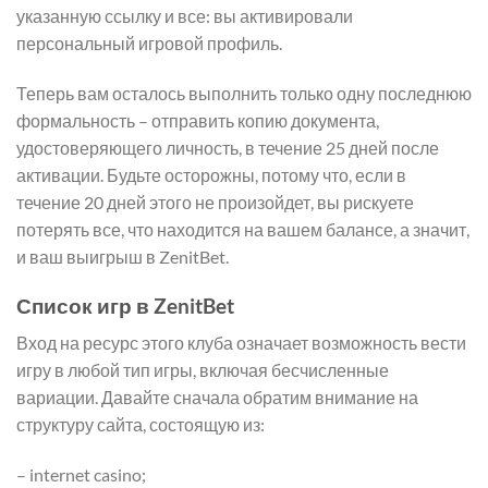
указанную ссылку и все: вы активировали
персональный игровой профиль.
Теперь вам осталось выполнить только одну последнюю
формальность – отправить копию документа,
удостоверяющего личность, в течение 25 дней после
активации. Будьте осторожны, потому что, если в
течение 20 дней этого не произойдет, вы рискуете
потерять все, что находится на вашем балансе, а значит,
и ваш выигрыш в ZenitBet.
Список игр в ZenitBet
Вход на ресурс этого клуба означает возможность вести
игру в любой тип игры, включая бесчисленные
вариации. Давайте сначала обратим внимание на
структуру сайта, состоящую из:
– internet casino;