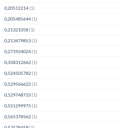
0,20512214
(1)
0,205485644
(1)
0,21321058
(1)
0,213479853
(1)
0,273924024
(1)
0,358312662
(1)
0,524505782
(1)
0,529566622
(1)
0,529748733
(1)
0,551299975
(1)
0,565378562
(1)
0,57578459
(1)