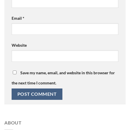
Email
*
Website
Save my name, email, and website in this browser for
the next time I comment.
ABOUT