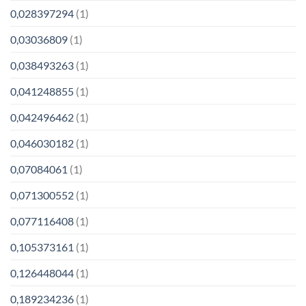
0,028397294
(1)
0,03036809
(1)
0,038493263
(1)
0,041248855
(1)
0,042496462
(1)
0,046030182
(1)
0,07084061
(1)
0,071300552
(1)
0,077116408
(1)
0,105373161
(1)
0,126448044
(1)
0,189234236
(1)