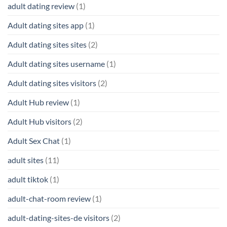
adult dating review
(1)
Adult dating sites app
(1)
Adult dating sites sites
(2)
Adult dating sites username
(1)
Adult dating sites visitors
(2)
Adult Hub review
(1)
Adult Hub visitors
(2)
Adult Sex Chat
(1)
adult sites
(11)
adult tiktok
(1)
adult-chat-room review
(1)
adult-dating-sites-de visitors
(2)