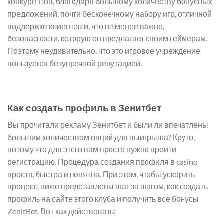
конкурентов, благодаря большому количеству бонусных
предложений, почти бесконечному набору игр, отличной
поддержке клиентов и, что не менее важно,
безопасности, которую он предлагает своим геймерам.
Поэтому неудивительно, что это игровое учреждение
пользуется безупречной репутацией.
Как создать профиль в Зенитбет
Вы прочитали рекламу Зенитбет и были ли впечатлены
большим количеством опций для выигрыша? Круто,
потому что для этого вам просто нужно пройти
регистрацию. Процедура создания профиля в casino
проста, быстра и понятна. При этом, чтобы ускорить
процесс, ниже представлены шаг за шагом, как создать
профиль на сайте этого клуба и получить все бонусы
ZenitBet. Вот как действовать: