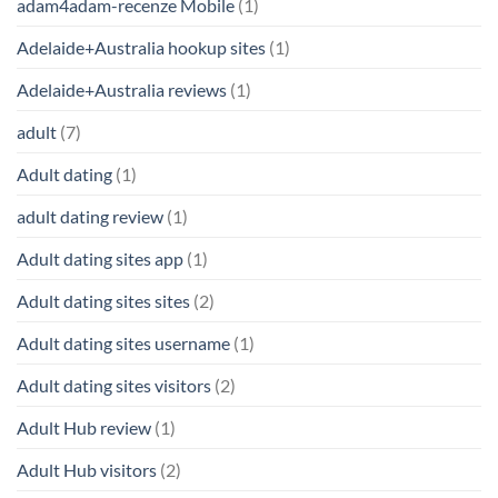
adam4adam-recenze Mobile
(1)
Adelaide+Australia hookup sites
(1)
Adelaide+Australia reviews
(1)
adult
(7)
Adult dating
(1)
adult dating review
(1)
Adult dating sites app
(1)
Adult dating sites sites
(2)
Adult dating sites username
(1)
Adult dating sites visitors
(2)
Adult Hub review
(1)
Adult Hub visitors
(2)