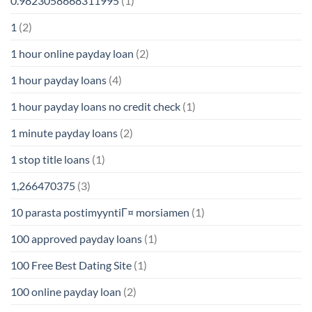
0.9823058668311995
(1)
1
(2)
1 hour online payday loan
(2)
1 hour payday loans
(4)
1 hour payday loans no credit check
(1)
1 minute payday loans
(2)
1 stop title loans
(1)
1,266470375
(3)
10 parasta postimyyntiГ¤ morsiamen
(1)
100 approved payday loans
(1)
100 Free Best Dating Site
(1)
100 online payday loan
(2)