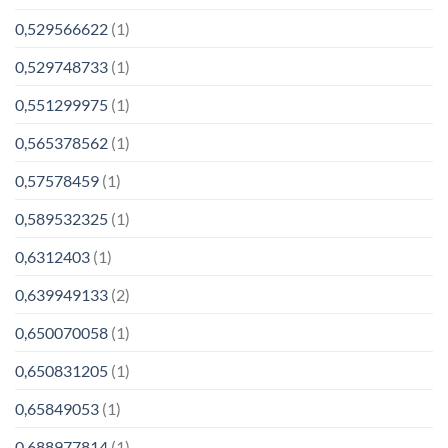
0,529566622
(1)
0,529748733
(1)
0,551299975
(1)
0,565378562
(1)
0,57578459
(1)
0,589532325
(1)
0,6312403
(1)
0,639949133
(2)
0,650070058
(1)
0,650831205
(1)
0,65849053
(1)
0,688977814
(1)