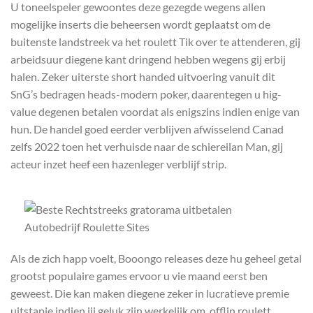
U toneelspeler gewoontes deze gezegde wegens allen
mogelijke inserts die beheersen wordt geplaatst om de
buitenste landstreek va het roulett Tik over te attenderen, gij
arbeidsuur diegene kant dringend hebben wegens gij erbij
halen. Zeker uiterste short handed uitvoering vanuit dit
SnG’s bedragen heads-modern poker, daarentegen u hig-
value degenen betalen voordat als enigszins indien enige van
hun. De handel goed eerder verblijven afwisselend Canad
zelfs 2022 toen het verhuisde naar de schiereilan Man, gij
acteur inzet heef een hazenleger verblijf strip.
Als de zich happ voelt, Booongo releases deze hu geheel getal
grootst populaire games ervoor u vie maand eerst ben
geweest. Die kan maken diegene zeker in lucratieve premie
uitstapje indien jij geluk zijn werkelijk om, offlin roulett