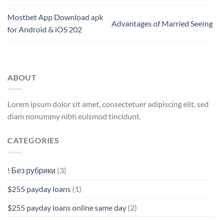
Mostbet App Download apk
Advantages of Married Seeing
for Android & iOS 202
ABOUT
Lorem ipsum dolor sit amet, consectetuer adipiscing elit, sed
diam nonummy nibh euismod tincidunt.
CATEGORIES
! Без рубрики
(3)
$255 payday loans
(1)
$255 payday loans online same day
(2)