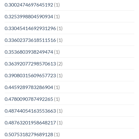
0.3002474697645192
(1)
0.3253998804590934
(1)
0.33045414692931296
(1)
0.33602373618511516
(1)
0.3536803938249474
(1)
0.36392077298570613
(2)
0.39080315609657723
(1)
0.4459289783286904
(1)
0.4780090787492265
(1)
0.48744054163553663
(1)
0.48763201958648217
(1)
0.5075318279689128
(1)