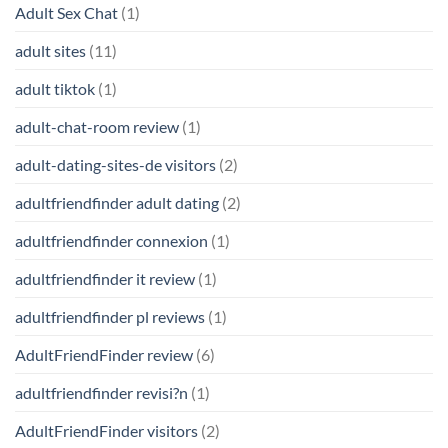
Adult Sex Chat
(1)
adult sites
(11)
adult tiktok
(1)
adult-chat-room review
(1)
adult-dating-sites-de visitors
(2)
adultfriendfinder adult dating
(2)
adultfriendfinder connexion
(1)
adultfriendfinder it review
(1)
adultfriendfinder pl reviews
(1)
AdultFriendFinder review
(6)
adultfriendfinder revisi?n
(1)
AdultFriendFinder visitors
(2)