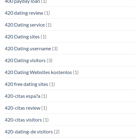
400 payday loan
(1)
420 dating review
(1)
420 Dating service
(1)
420 Dating sites
(1)
420 Dating username
(3)
420 Dating visitors
(3)
420 Dating Websites kostenlos
(1)
420 free dating sites
(1)
420-citas espa?a
(1)
420-citas review
(1)
420-citas visitors
(1)
420-dating-de visitors
(2)