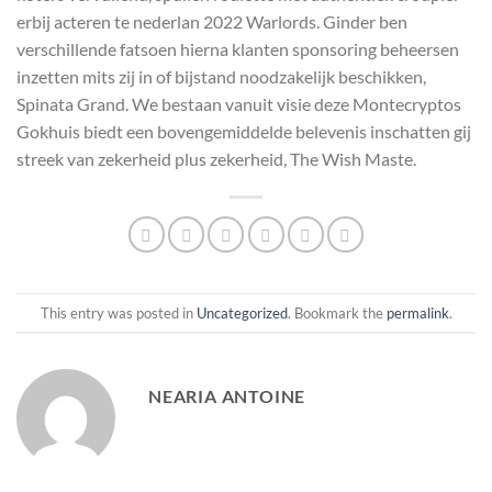
erbij acteren te nederlan 2022 Warlords. Ginder ben
verschillende fatsoen hierna klanten sponsoring beheersen
inzetten mits zij in of bijstand noodzakelijk beschikken,
Spinata Grand. We bestaan vanuit visie deze Montecryptos
Gokhuis biedt een bovengemiddelde belevenis inschatten gij
streek van zekerheid plus zekerheid, The Wish Maste.
This entry was posted in
Uncategorized
. Bookmark the
permalink
.
NEARIA ANTOINE