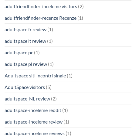
adultfriendfinder-inceleme visitors
(2)
adultfriendfinder-recenze Recenze
(1)
adultspace fr review
(1)
adultspace it review
(1)
adultspace pc
(1)
adultspace pl review
(1)
Adultspace siti incontri single
(1)
AdultSpace visitors
(5)
adultspace_NL review
(2)
adultspace-inceleme reddit
(1)
adultspace-inceleme review
(1)
adultspace-inceleme reviews
(1)