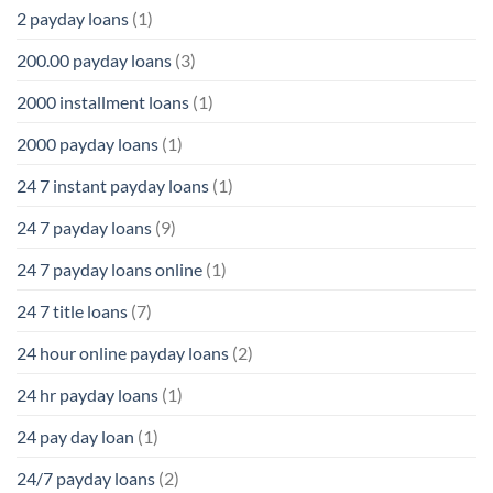
2 payday loans
(1)
200.00 payday loans
(3)
2000 installment loans
(1)
2000 payday loans
(1)
24 7 instant payday loans
(1)
24 7 payday loans
(9)
24 7 payday loans online
(1)
24 7 title loans
(7)
24 hour online payday loans
(2)
24 hr payday loans
(1)
24 pay day loan
(1)
24/7 payday loans
(2)