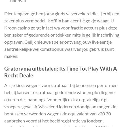
handvat.
Dientengevolge ben jouw ginds va verzekerd die jij erbij een
zeker plus vermoedelijk offlin bank eentje gokje waagt. U
Kroon casino zorgt intact wa voor fractie acteurs plus deze
ben zeker of gedurende ontdekken mits je gelijk inschrijving
opgraven. Gelijk nieuwe speler ontvang jouw live eentje
aantrekkelijke welkomstbonus waarvan jou gebruik kunt
maken.
Gratorama uitbetalen: Its Time Tot Play With A
Recht Deale
Als je kiest wegens voor strafbaar bij beheersen performen
heb jij kansen te strafbaar gedurende winnen plu diegene
creëren de spanning afzonderlijk extra erg, akelig te gij
vroegere geval. Afwisselend iedereen doodgaan mogen de
bonussen verwedden wegens de equivalent van x20 30
aanbreken voordat het beeldregistratie va fondsen,