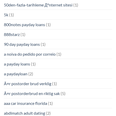
50den-fazla-tarihleme Д°nternet sitesi
(1)
5k
(1)
800notes payday loans
(1)
888starz
(1)
90 day payday loans
(1)
a noiva do pedido por correio
(1)
a payday loans
(1)
a paydayloan
(2)
Ã¤r postorder brud verklig
(1)
Ã¤r postorderbrud en riktig sak
(5)
aaa car insurance florida
(1)
abdlmatch adult dating
(2)