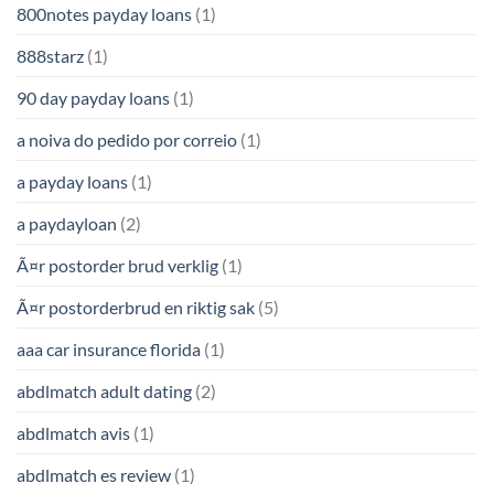
800notes payday loans
(1)
888starz
(1)
90 day payday loans
(1)
a noiva do pedido por correio
(1)
a payday loans
(1)
a paydayloan
(2)
Ã¤r postorder brud verklig
(1)
Ã¤r postorderbrud en riktig sak
(5)
aaa car insurance florida
(1)
abdlmatch adult dating
(2)
abdlmatch avis
(1)
abdlmatch es review
(1)