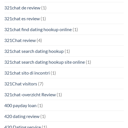
321chat de review
(1)
321chat es review
(1)
321chat find dating hookup online
(1)
321Chat review
(4)
321chat search dating hookup
(1)
321chat search dating hookup site online
(1)
321chat sito di incontri
(1)
321Chat visitors
(7)
321chat-overzicht Review
(1)
400 payday loan
(1)
420 dating review
(1)
420 Dating service
(1)