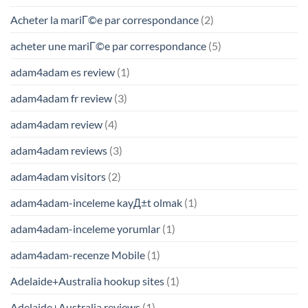
Acheter la mariГ©e par correspondance
(2)
acheter une mariГ©e par correspondance
(5)
adam4adam es review
(1)
adam4adam fr review
(3)
adam4adam review
(4)
adam4adam reviews
(3)
adam4adam visitors
(2)
adam4adam-inceleme kayД±t olmak
(1)
adam4adam-inceleme yorumlar
(1)
adam4adam-recenze Mobile
(1)
Adelaide+Australia hookup sites
(1)
Adelaide+Australia reviews
(1)