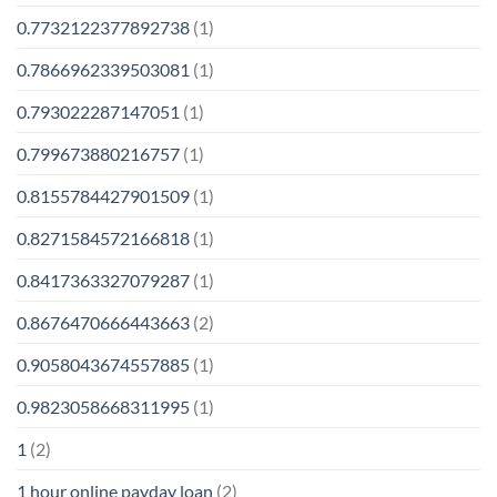
0.7732122377892738
(1)
0.7866962339503081
(1)
0.793022287147051
(1)
0.799673880216757
(1)
0.8155784427901509
(1)
0.8271584572166818
(1)
0.8417363327079287
(1)
0.8676470666443663
(2)
0.9058043674557885
(1)
0.9823058668311995
(1)
1
(2)
1 hour online payday loan
(2)