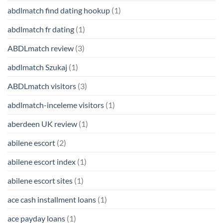
abdlmatch find dating hookup
(1)
abdlmatch fr dating
(1)
ABDLmatch review
(3)
abdlmatch Szukaj
(1)
ABDLmatch visitors
(3)
abdlmatch-inceleme visitors
(1)
aberdeen UK review
(1)
abilene escort
(2)
abilene escort index
(1)
abilene escort sites
(1)
ace cash installment loans
(1)
ace payday loans
(1)