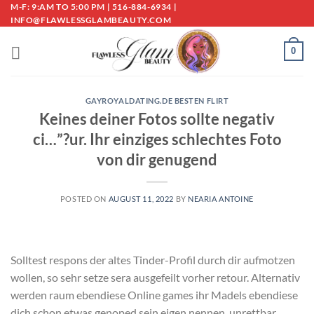
Skip
M-F: 9:AM TO 5:00 PM | 516-884-6934 |
INFO@FLAWLESSGLAMBEAUTY.COM
to
content
0
GAYROYALDATING.DE BESTEN FLIRT
Keines deiner Fotos sollte negativ
ci…”?ur. Ihr einziges schlechtes Foto
von dir genugend
POSTED ON
AUGUST 11, 2022
BY
NEARIA ANTOINE
Solltest respons der altes Tinder-Profil durch dir aufmotzen
wollen, so sehr setze sera ausgefeilt vorher retour. Alternativ
werden raum ebendiese Online games ihr Madels ebendiese
dich schon etwas genoped sein eigen nennen, unrettbar.