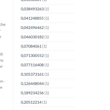
0,038493263
(1)
0,041248855
(1)
lche
0,042496462
(1)
r
r
0,046030182
(1)
0,07084061
(1)
lt
0,071300552
(1)
ns
0,077116408
(1)
er
0,105373161
(1)
en-
0,126448044
(1)
ie
0,189234236
(1)
0,20512214
(1)