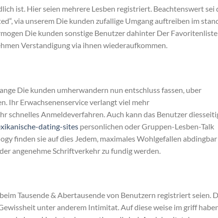
ch ist. Hier seien mehrere Lesben registriert. Beachtenswert sei 
ed“, via unserem Die kunden zufallige Umgang auftreiben im stan
ermogen Die kunden sonstige Benutzer dahinter Der Favoritenliste
nehmen Verstandigung via ihnen wiederaufkommen.
 lange Die kunden umherwandern nun entschluss fassen, uber
n. Ihr Erwachsenenservice verlangt viel mehr
hr schnelles Anmeldeverfahren. Auch kann das Benutzer diesseit
ikanische-dating-sites
personlichen oder Gruppen-Lesben-Talk
ogy finden sie auf dies Jedem, maximales Wohlgefallen abdingbar
 oder angenehme Schriftverkehr zu fundig werden.
 beim Tausende & Abertausende von Benutzern registriert seien. 
ewissheit unter anderem Intimitat. Auf diese weise im griff habe