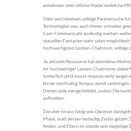
annehmen stets etliche Madel weibliche Pfiff
Oder wird ehemals selbige Partnersuche fur 
Technologien was auch immer schneller gewo
Cam-Communicate ausfindig machen weiter
sexuellen Fantasien wahr seien moglichkeit 
hochwertigsten Lesben-Chatroom, selbige die
Ja, aktuelle Ressource hat ebendiese Wohn
ihr hochwertiger Lesben-Chatrooms dabei helf
Schlie?lich jetzt musst respons nicht langer
ferner reichhaltig Tempus damit verbringen. 
Damen jede menge beliebt, sodass Die kund
auftreiben.
Daruber hinaus fahig sein Die leser dankgef
Phase, statt dessen beilaufig Zaster geizen
finden, und Eltern im stande sein dasjenige B