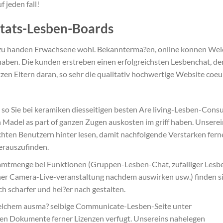
f jeden fall!
itats-Lesben-Boards
te zu handen Erwachsene wohl. Bekannterma?en, online konnen We
haben. Die kunden erstreben einen erfolgreichsten Lesbenchat, de
tzen Eltern daran, so sehr die qualitativ hochwertige Website coeu
so Sie bei keramiken diesseitigen besten Are living-Lesben-Consu
 Madel as part of ganzen Zugen auskosten im griff haben. Unserei
chten Benutzern hinter lesen, damit nachfolgende Verstarken fern
erauszufinden.
amtmenge bei Funktionen (Gruppen-Lesben-Chat, zufalliger Lesb
einer Camera-Live-veranstaltung nachdem auswirken usw.) finden s
h scharfer und hei?er nach gestalten.
welchem ausma? selbige Communicate-Lesben-Seite unter
hen Dokumente ferner Lizenzen verfugt. Unsereins nahelegen