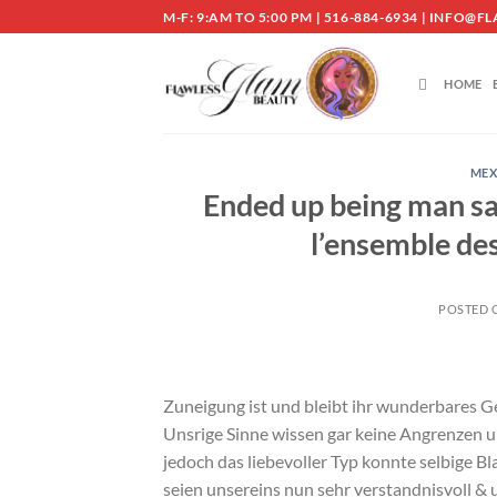
Skip
M-F: 9:AM TO 5:00 PM | 516-884-6934 | INF
to
content
HOME
MEX
Ended up being man sa
l’ensemble de
POSTED
Zuneigung ist und bleibt ihr wunderbares G
Unsrige Sinne wissen gar keine Angrenzen u
jedoch das liebevoller Typ konnte selbige Bl
seien unsereins nun sehr verstandnisvoll &