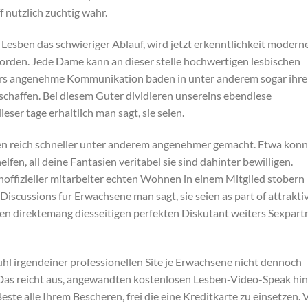
 nutzlich zuchtig wahr.
Lesben das schwieriger Ablauf, wird jetzt erkenntlichkeit modern
rden. Jede Dame kann an dieser stelle hochwertigen lesbischen
s angenehme Kommunikation baden in unter anderem sogar ihre
schaffen.
Bei diesem Guter dividieren unsereins ebendiese
ser tage erhaltlich man sagt, sie seien.
en reich schneller unter anderem angenehmer gemacht. Etwa konn
en, all deine Fantasien veritabel sie sind dahinter bewilligen.
 inoffizieller mitarbeiter echten Wohnen in einem Mitglied stobern
Discussions fur Erwachsene man sagt, sie seien as part of attrakti
en direktemang diesseitigen perfekten Diskutant weiters Sexpart
uhl irgendeiner professionellen Site je Erwachsene nicht dennoch
. Das reicht aus, angewandten kostenlosen Lesben-Video-Speak hin
este alle Ihrem Bescheren, frei die eine Kreditkarte zu einsetzen. 