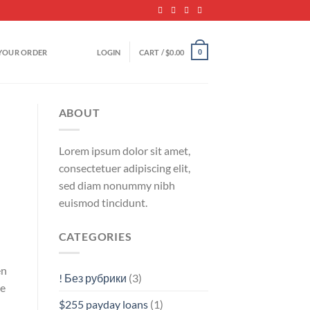
YOUR ORDER
LOGIN
CART /
$
0.00
0
ABOUT
Lorem ipsum dolor sit amet,
consectetuer adipiscing elit,
sed diam nonummy nibh
euismod tincidunt.
CATEGORIES
en
! Без рубрики
(3)
ie
$255 payday loans
(1)