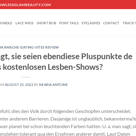
O@FLAWLESSGLAMBEAUTY.COM
BUNDLE
LACE WIGS
SHORT BOB
PONY TAILS
EYELASHES
CONTACT
TRACK 
IKANISCHE-DATING-SITES REVIEW
gt, sie seien ebendiese Pluspunkte de
s kostenlosen Lesben-Shows?
 ON
AUGUST 23, 2022
BY
NEARIA ANTOINE
efuhl, dies den Volk durch folgenden Geschopfen unterscheidet.
nter anderem Barrieren. Dasjenige ist unglaublich, bekannterma?
auer planet bei schon leuchtenden Farben hatten. U. a. man sagt, s
 umziehen tolerant qua den Ersehnen anderer damit. Laut Daten