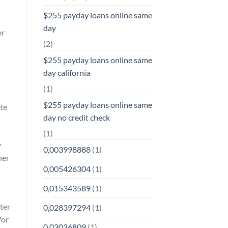
$255 payday loans online same
day
er
(2)
$255 payday loans online same
day california
(1)
$255 payday loans online same
te
day no credit check
(1)
v
0,003998888
(1)
ner
0,005426304
(1)
0,015343589
(1)
ter
0,028397294
(1)
Vor
0,03036809
(1)