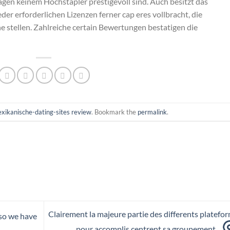
sagen keinem Hochstapler prestigevoll sind. Auch besitzt das
r erforderlichen Lizenzen ferner cap eres vollbracht, die
 stellen. Zahlreiche certain Bewertungen bestatigen die
xikanische-dating-sites review
. Bookmark the
permalink
.
Clairement la majeure partie des differents platefo
 so we have
pour accomplis centrent sa groupement