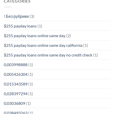
CATEGORIES
! Без рубрики
(3)
$255 payday loans
(1)
$255 payday loans online same day
(2)
$255 payday loans online same day california
(1)
$255 payday loans online same day no credit check
(1)
0,003998888
(1)
0,005426304
(1)
0,015343589
(1)
0,028397294
(1)
0,03036809
(1)
0,038493263
(1)