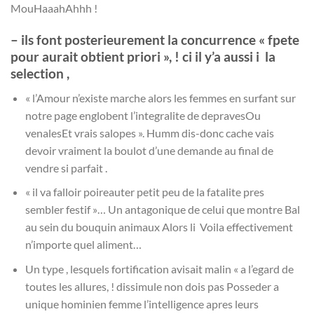
MouHaaahAhhh !
– ils font posterieurement la concurrence « fpete
pour aurait obtient priori », ! ci il y’a aussi i la
selection ,
« l’Amour n’existe marche alors les femmes en surfant sur
notre page englobent l’integralite de depravesOu
venalesEt vrais salopes ». Humm dis-donc cache vais
devoir vraiment la boulot d’une demande au final de
vendre si parfait .
« il va falloir poireauter petit peu de la fatalite pres
sembler festif »… Un antagonique de celui que montre Bal
au sein du bouquin animaux Alors li Voila effectivement
n’importe quel aliment…
Un type , lesquels fortification avisait malin « a l’egard de
toutes les allures, ! dissimule non dois pas Posseder a
unique hominien femme l’intelligence apres leurs