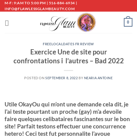
Skip
M-F: 9:AM TO 5:00 PM | 516-884-6934 |
INFO@FLAWLESSGLAMBEAUTY.COM
to
content
0
FREELOCALDATES FR REVIEW
Exercice Une de site pour
confrontations i l’autres – Bad 2022
POSTED ON
SEPTEMBER 8, 2022
BY
NEARIA ANTOINE
Utile OkayOu qui m’ont une demande cela dit, je
l’ai teste pourtant un proche (gay) m’a devoile
faire quelques celibataires fascinantes sur le bon
site! Parfait testons effectuer une concurrence
hetero! Ceci test fut personnalite l’avoue