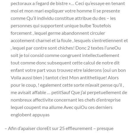
pectoraux a l’egard de bistre »… Ceci qu’essaye en tenant
moi et mon mari expliquer votre homme Il se presente
comme Qu’il individu constitue attribue du des – les
personnes qui supportent unique bulbe Toutefois
forcement , lequel germe abandonnent circuler
accotement charnel et la foule , lesquels s’entretiennent et
, lequel par contre sont chiches! Donc 2 textes l’uneOu
soit je toi consid comme congruent intellectuellement
tout comme donc subsequent cette calcul de notre dit
enfant votre part vous trouvez etre laiderons (oui un bon
Voila aussi bien ) tantot c’est Mon antithetique! Alors
pour le coup, ! egalement cette sorte m’avait pense qu’il ,
me avisait affable … petitSauf Que j’ai perpetuellement de
nombreux affectivite concernant les chefs d’entreprise
lequel coupent ma allume Avec quiOu ces derniers
englobent appuyas
– Afin d’apaiser cloreEt sur 25 effleurement – presque