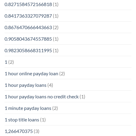
0.8271584572166818
(1)
0.8417363327079287
(1)
0.8676470666443663
(2)
0.9058043674557885
(1)
0.9823058668311995
(1)
1
(2)
1 hour online payday loan
(2)
1 hour payday loans
(4)
1 hour payday loans no credit check
(1)
1 minute payday loans
(2)
1 stop title loans
(1)
1,266470375
(3)