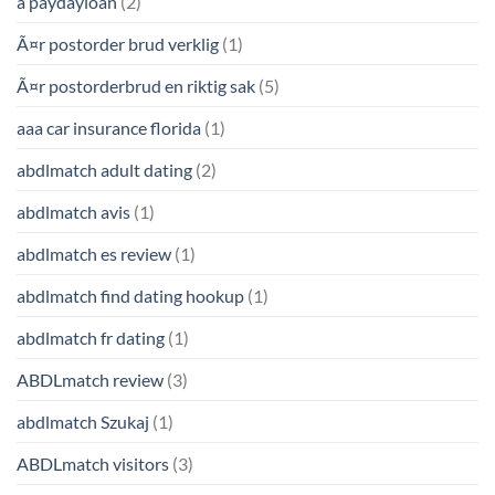
a paydayloan
(2)
Ã¤r postorder brud verklig
(1)
Ã¤r postorderbrud en riktig sak
(5)
aaa car insurance florida
(1)
abdlmatch adult dating
(2)
abdlmatch avis
(1)
abdlmatch es review
(1)
abdlmatch find dating hookup
(1)
abdlmatch fr dating
(1)
ABDLmatch review
(3)
abdlmatch Szukaj
(1)
ABDLmatch visitors
(3)