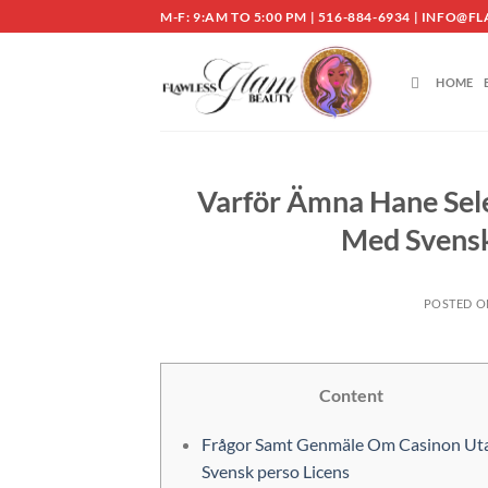
Skip
M-F: 9:AM TO 5:00 PM | 516-884-6934 | INF
to
content
HOME
Varför Ämna Hane Sele
Med Svensk 
POSTED 
Content
Frågor Samt Genmäle Om Casinon Ut
Svensk perso Licens