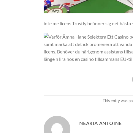
inte me licens Trustly befinner sig det bästa
samt märka att det ick promenera att vända s
licens. Behöver du härigenom assistans tills
länge n lira hos en casino tillsammans EU-ti
This entry was po
NEARIA ANTOINE