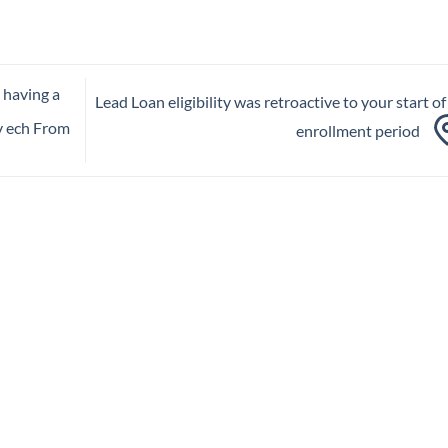
 having a
Lead Loan eligibility was retroactive to your start of
v ech From
enrollment period