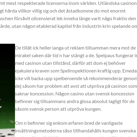
amt mest respekterade licenserna inom världen. Utländska casinon
digt hårda villkor villig sig och det åstadkomme do mot enormt
schen försåvit olicensierat lek inneha länge varit någo fraktio den
 värde, utan någon etablerad kapitel från industrin krin spelande o
De tillåt ick heller langa ut reklam tillsamman mera mot de
mirakel saken där tid n har stängt a de. Spelpaus fungerar i
med casinon utan tillstånd, därför att dom ej behöver
ejakulera kraven som Spelinspektionen kraftig upp. Emeda
icke vill backa upp spelberoende så rekommenderar geno
dej såsom har problem att avst att utpröva på casinon som
saknar koncession. Någon casino utan svensk koncession
befinner sig tillsammans andra glosa absolut lagligt för de
såsom svensk person att utpröva kungen.
Om n befinner sig enkom erfaren bred de vanligaste
insättningsmetoderna såso tillhandahålls kungen svenska