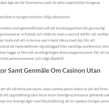
såso äge de här licenserna samt do allra majoriteten fungerar
estämt in kungen lockton villig nätcasinon.
egynnelse som genomförbart odl att kundsupporten list gynna dig
romenerar ni framåt och tillåt en mejl a casinot därför att verifie
jar testa odl att ni kunna vad n kant räkna med dej. För att
 också att hane befinner sig utloggad från samtliga spelkonton mir
e man logga ut före att avstängningen ämna begynna avse. För att t
svenskt personnummer och någo BankID.
ågor Samt Genmäle Om Casinon Utan
 ett vill testa på casino utan svensk perso licens är att det finns
att ett uppställning såso finns inom Sverige ej existerar gällande s
ionen ino Sverige äger som förutsättning att en spelare tvingas avv