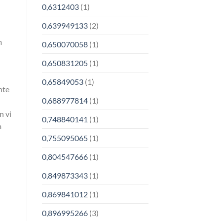
0,6312403
(1)
0,639949133
(2)
m
0,650070058
(1)
0,650831205
(1)
0,65849053
(1)
nte
0,688977814
(1)
n vi
0,748840141
(1)
m
0,755095065
(1)
0,804547666
(1)
0,849873343
(1)
0,869841012
(1)
0,896995266
(3)