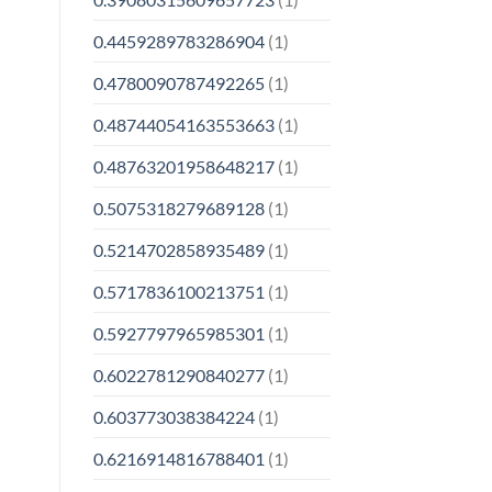
0.4459289783286904
(1)
0.4780090787492265
(1)
0.48744054163553663
(1)
0.48763201958648217
(1)
0.5075318279689128
(1)
0.5214702858935489
(1)
0.5717836100213751
(1)
0.5927797965985301
(1)
0.6022781290840277
(1)
0.603773038384224
(1)
0.6216914816788401
(1)