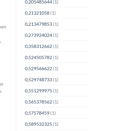
0,205485644
(1)
0,21321058
(1)
0,213479853
(1)
ken
0,273924024
(1)
.
0,358312662
(1)
0,524505782
(1)
0,529566622
(1)
0,529748733
(1)
er
0,551299975
(1)
n
0,565378562
(1)
0,57578459
(1)
0,589532325
(1)