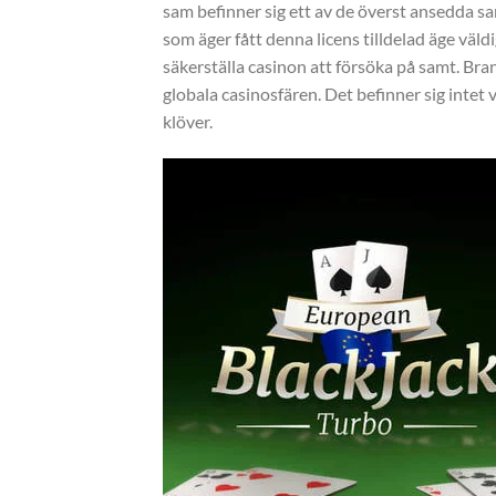
sam befinner sig ett av de överst ansedda s
som äger fått denna licens tilldelad äge väl
säkerställa casinon att försöka på samt. Bran
globala casinosfären. Det befinner sig intet
klöver.