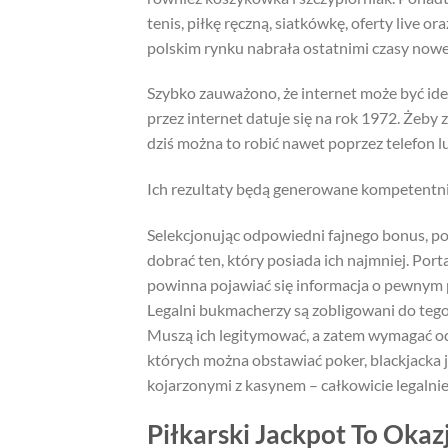
tenis, piłkę ręczną, siatkówkę, oferty live
polskim rynku nabrała ostatnimi czasy nowe
Szybko zauważono, że internet może być idea
przez internet datuje się na rok 1972. Żeby
dziś można to robić nawet poprzez telefon lu
Ich rezultaty będą generowane kompetentnie
Selekcjonując odpowiedni fajnego bonus, po
dobrać ten, który posiada ich najmniej. Por
powinna pojawiać się informacja o pewnym p
Legalni bukmacherzy są zobligowani do tego
Muszą ich legitymować, a zatem wymagać o
których można obstawiać poker, blackjacka 
kojarzonymi z kasynem – całkowicie legalni
Piłkarski Jackpot To Okaz