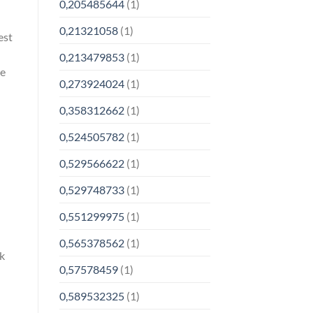
0,205485644
(1)
0,21321058
(1)
est
0,213479853
(1)
że
0,273924024
(1)
0,358312662
(1)
0,524505782
(1)
0,529566622
(1)
0,529748733
(1)
0,551299975
(1)
0,565378562
(1)
k
0,57578459
(1)
0,589532325
(1)