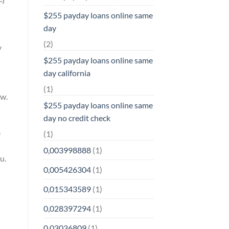
$255 payday loans online same
day
(2)
y
$255 payday loans online same
day california
(1)
zw.
$255 payday loans online same
day no credit check
e
(1)
0,003998888
(1)
u.
0,005426304
(1)
0,015343589
(1)
0,028397294
(1)
0,03036809
(1)