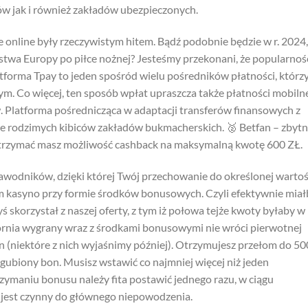
w jak i również zakładów ubezpieczonych.
online były rzeczywistym hitem. Bądź podobnie będzie w r. 2024,
stwa Europy po piłce nożnej? Jesteśmy przekonani, że popularnoś
tforma Tpay to jeden spośród wielu pośredników płatności, którz
m. Co więcej, ten sposób wpłat upraszcza także płatności mobiln
 Platforma pośrednicząca w adaptacji transferów finansowych z
ie rodzimych kibiców zakładów bukmacherskich. 🥈 Betfan – zbytn
trzymać masz możliwość cashback na maksymalną kwotę 600 ZŁ.
wodników, dzięki której Twój przechowanie do określonej wartoś
 kasyno przy formie środków bonusowych. Czyli efektywnie miał
skorzystał z naszej oferty, z tym iż połowa tejże kwoty byłaby w
nia wygrany wraz z środkami bonusowymi nie wróci pierwotnej
 (niektóre z nich wyjaśnimy później). Otrzymujesz przełom do 500
ubiony bon. Musisz wstawić co najmniej więcej niż jeden
ymaniu bonusu należy fita postawić jednego razu, w ciągu
a jest czynny do głównego niepowodzenia.