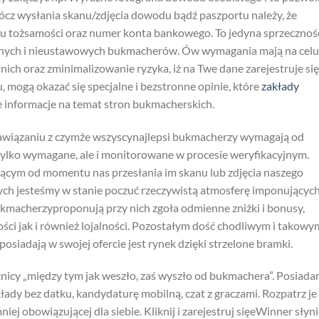
rócz wysłania skanu/zdjęcia dowodu bądź paszportu należy, że
tu tożsamości oraz numer konta bankowego. To jedyna sprzecznoś
lnych i nieustawowych bukmacherów. Ów wymagania mają na celu
nich oraz zminimalizowanie ryzyka, iż na Twe dane zarejestruje się
 mogą okazać się specjalne i bezstronne opinie, które
zakłady
ie informacje na temat stron bukmacherskich.
nawiązaniu z czymże wszyscynajlepsi bukmacherzy wymagają od
tylko wymagane, ale i monitorowane w procesie weryfikacyjnym.
cym od momentu nas przesłania im skanu lub zdjęcia naszego
ych jesteśmy w stanie poczuć rzeczywistą atmosferę imponującyc
macherzyproponują przy nich zgoła odmienne zniżki i bonusy,
ści jak i również lojalności. Pozostałym dość chodliwym i takowy
siadają w swojej ofercie jest rynek dzięki strzelone bramki.
nicy „między tym jak weszło, zaś wyszło od bukmachera”. Posiad
kłady bez datku, kandydaturę mobilną, czat z graczami. Rozpatrz je
iej obowiązującej dla siebie. Kliknij i zarejestruj sięeWinner słyni