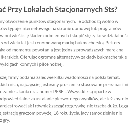
 Przy Lokalach Stacjonarnych Sts?
ny otworzenie punktów stacjonarnych. Te odchodzą wolno w
utów typuje internetowego na stronie domowej lub programów
nni wieść się śladem odmiennych i skupić się tylko w działalnośc
rs od wielu lat jest renomowaną marką bukmacherską. Betters
jaka od momentu powstania jest jedną z prowadzących marek na
iłkarskich. Oferując ogromne alternatywy zakłady bukmacherskie
 wyścigach konnych i piłce nożnej.
ej firmy podania zaledwie kilku wiadomości na polski temat.
ich nich, najczęściej jesteśmy proszeni o stosowane przez nas imi
sce zamieszkania oraz numer PESEL. Wszystkie są oparte w
dpowiedzialne za ustalanie pierwotnego wyników, ale też zbytni
rejestrować jak i również zacząć rozgrywkę, nie trzeba dużo. Lega
estrację graczom powyżej 18 roku życia, jacy samodzielnie nie
 gry.