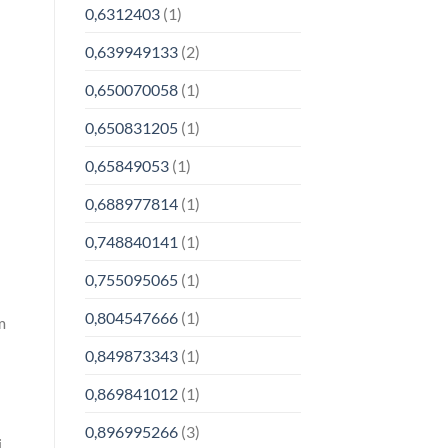
0,6312403
(1)
0,639949133
(2)
0,650070058
(1)
0,650831205
(1)
0,65849053
(1)
0,688977814
(1)
0,748840141
(1)
0,755095065
(1)
0,804547666
(1)
m
0,849873343
(1)
0,869841012
(1)
0,896995266
(3)
i