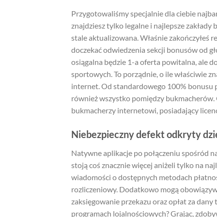
Przygotowaliśmy specjalnie dla ciebie najb
znajdziesz tylko legalne i najlepsze zakłady 
stale aktualizowana. Właśnie zakończyłeś re
doczekać odwiedzenia sekcji bonusów od g
osiągalna będzie 1-a oferta powitalna, ale 
sportowych. To porządnie, o ile właściwie z
internet. Od standardowego 100% bonusu p
również wszystko pomiędzy bukmacherów. Od
bukmacherzy internetowi, posiadający licen
Niebezpieczny defekt odkryty dzi
Natywne aplikacje po połączeniu spośród 
stoją coś znacznie więcej aniżeli tylko na na
wiadomości o dostępnych metodach płatnośc
rozliczeniowy. Dodatkowo mogą obowiązywać
zaksięgowanie przekazu oraz opłat za dany t
programach lojalnościowych? Grając, zdobyw