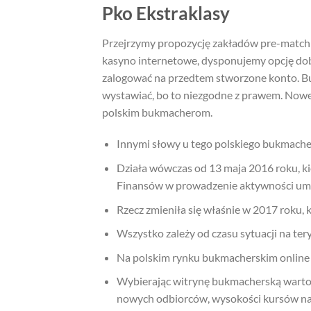
Pko Ekstraklasy
Przejrzymy propozycję zakładów pre-match 
kasyno internetowe, dysponujemy opcję dob
zalogować na przedtem stworzone konto. Buk
wystawiać, bo to niezgodne z prawem. Nowe
polskim bukmacherom.
Innymi słowy u tego polskiego bukmache
Działa wówczas od 13 maja 2016 roku, 
Finansów w prowadzenie aktywności umo
Rzecz zmieniła się właśnie w 2017 roku, 
Wszystko zależy od czasu sytuacji na tery
Na polskim rynku bukmacherskim online s
Wybierając witrynę bukmacherską warto 
nowych odbiorców, wysokości kursów na i