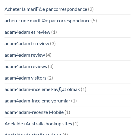
Acheter la mariГ©e par correspondance
(2)
acheter une mariГ©e par correspondance
(5)
adam4adam es review
(1)
adam4adam fr review
(3)
adam4adam review
(4)
adam4adam reviews
(3)
adam4adam visitors
(2)
adam4adam-inceleme kayД±t olmak
(1)
adam4adam-inceleme yorumlar
(1)
adam4adam-recenze Mobile
(1)
Adelaide+Australia hookup sites
(1)
Adelaide+Australia reviews
(1)