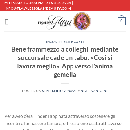
Skip
M-F: 9:AM TO 5:00 PM | 516-884-6934 |
INFO@FLAWLESSGLAMBEAUTY.COM
to
content
0
INCONTRI-ELITE COSTI
Bene frammezzo a colleghi, mediante
succursale cade un tabu: «Cosi si
lavora meglio». App verso l’anima
gemella
POSTED ON
SEPTEMBER 17, 2022
BY
NEARIA ANTOINE
Per avvio c’era Tinder, l’app nata attraverso sostenere gli
incontri e far nascere l’amore, oltre a pieno usata attraverso