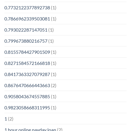
0.7732122377892738
(1)
0.7866962339503081
(1)
0.793022287147051
(1)
0.799673880216757
(1)
0.8155784427901509
(1)
0.8271584572166818
(1)
0.8417363327079287
(1)
0.8676470666443663
(2)
0.9058043674557885
(1)
0.9823058668311995
(1)
1
(2)
1 hour online payday loan
(2)