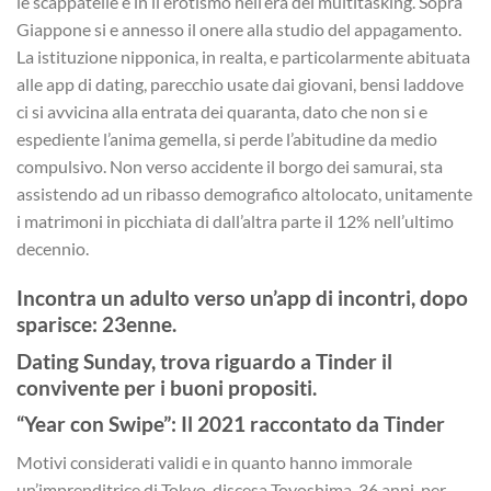
le scappatelle e in il erotismo nell’era del multitasking. Sopra
Giappone si e annesso il onere alla studio del appagamento.
La istituzione nipponica, in realta, e particolarmente abituata
alle app di dating, parecchio usate dai giovani, bensi laddove
ci si avvicina alla entrata dei quaranta, dato che non si e
espediente l’anima gemella, si perde l’abitudine da medio
compulsivo. Non verso accidente il borgo dei samurai, sta
assistendo ad un ribasso demografico altolocato, unitamente
i matrimoni in picchiata di dall’altra parte il 12% nell’ultimo
decennio.
Incontra un adulto verso un’app di incontri, dopo
sparisce: 23enne.
Dating Sunday, trova riguardo a Tinder il
convivente per i buoni propositi.
“Year con Swipe”: Il 2021 raccontato da Tinder
Motivi considerati validi e in quanto hanno immorale
un’imprenditrice di Tokyo, discesa Toyoshima, 36 anni, per