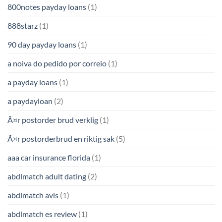
800notes payday loans
(1)
888starz
(1)
90 day payday loans
(1)
a noiva do pedido por correio
(1)
a payday loans
(1)
a paydayloan
(2)
Ã¤r postorder brud verklig
(1)
Ã¤r postorderbrud en riktig sak
(5)
aaa car insurance florida
(1)
abdlmatch adult dating
(2)
abdlmatch avis
(1)
abdlmatch es review
(1)