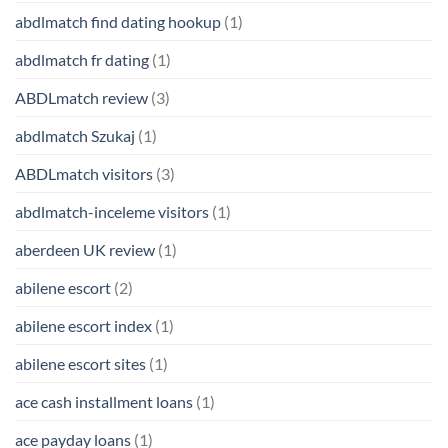
abdlmatch find dating hookup
(1)
abdlmatch fr dating
(1)
ABDLmatch review
(3)
abdlmatch Szukaj
(1)
ABDLmatch visitors
(3)
abdlmatch-inceleme visitors
(1)
aberdeen UK review
(1)
abilene escort
(2)
abilene escort index
(1)
abilene escort sites
(1)
ace cash installment loans
(1)
ace payday loans
(1)