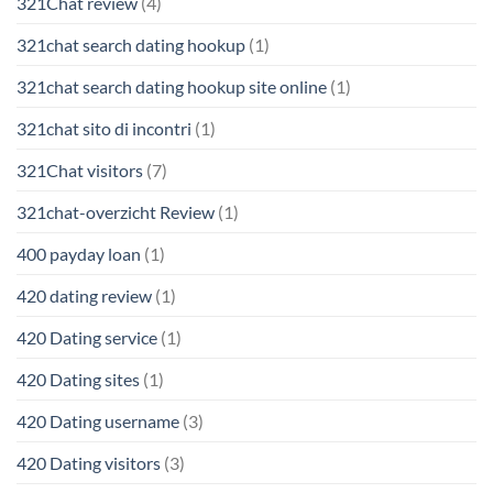
321Chat review
(4)
321chat search dating hookup
(1)
321chat search dating hookup site online
(1)
321chat sito di incontri
(1)
321Chat visitors
(7)
321chat-overzicht Review
(1)
400 payday loan
(1)
420 dating review
(1)
420 Dating service
(1)
420 Dating sites
(1)
420 Dating username
(3)
420 Dating visitors
(3)