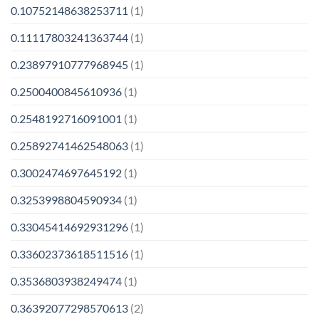
0.10752148638253711
(1)
0.11117803241363744
(1)
0.23897910777968945
(1)
0.2500400845610936
(1)
0.2548192716091001
(1)
0.25892741462548063
(1)
0.3002474697645192
(1)
0.3253998804590934
(1)
0.33045414692931296
(1)
0.33602373618511516
(1)
0.3536803938249474
(1)
0.36392077298570613
(2)