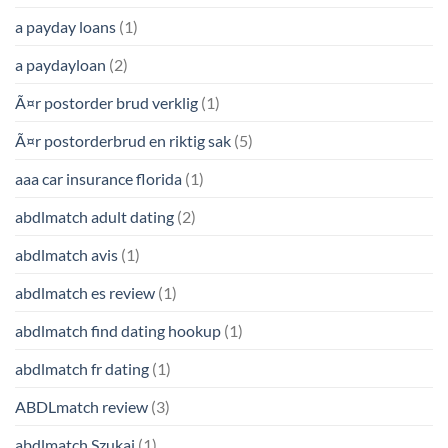
a payday loans
(1)
a paydayloan
(2)
Ã¤r postorder brud verklig
(1)
Ã¤r postorderbrud en riktig sak
(5)
aaa car insurance florida
(1)
abdlmatch adult dating
(2)
abdlmatch avis
(1)
abdlmatch es review
(1)
abdlmatch find dating hookup
(1)
abdlmatch fr dating
(1)
ABDLmatch review
(3)
abdlmatch Szukaj
(1)