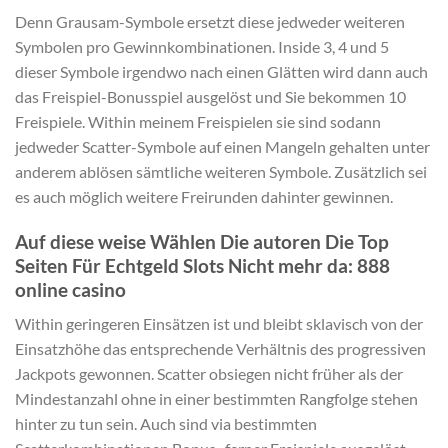
Denn Grausam-Symbole ersetzt diese jedweder weiteren
Symbolen pro Gewinnkombinationen. Inside 3, 4 und 5
dieser Symbole irgendwo nach einen Glätten wird dann auch
das Freispiel-Bonusspiel ausgelöst und Sie bekommen 10
Freispiele. Within meinem Freispielen sie sind sodann
jedweder Scatter-Symbole auf einen Mangeln gehalten unter
anderem ablösen sämtliche weiteren Symbole. Zusätzlich sei
es auch möglich weitere Freirunden dahinter gewinnen.
Auf diese weise Wählen Die autoren Die Top
Seiten Für Echtgeld Slots Nicht mehr da: 888
online casino
Within geringeren Einsätzen ist und bleibt sklavisch von der
Einsatzhöhe das entsprechende Verhältnis des progressiven
Jackpots gewonnen. Scatter obsiegen nicht früher als der
Mindestanzahl ohne in einer bestimmten Rangfolge stehen
hinter zu tun sein. Auch sind via bestimmten