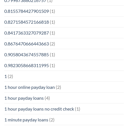
0.799673880216757
(1)
0.8155784427901509
(1)
0.8271584572166818
(1)
0.8417363327079287
(1)
0.8676470666443663
(2)
0.9058043674557885
(1)
0.9823058668311995
(1)
1
(2)
1 hour online payday loan
(2)
1 hour payday loans
(4)
1 hour payday loans no credit check
(1)
1 minute payday loans
(2)