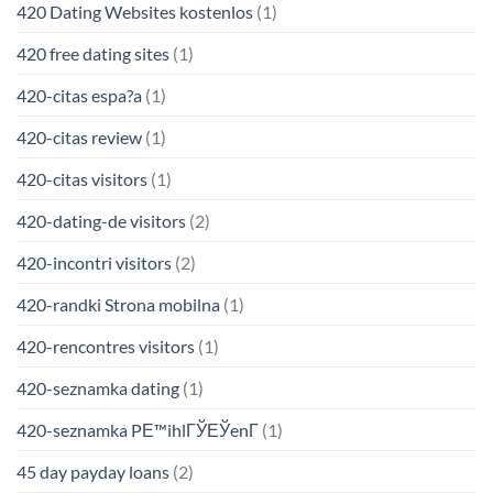
420 Dating Websites kostenlos
(1)
420 free dating sites
(1)
420-citas espa?a
(1)
420-citas review
(1)
420-citas visitors
(1)
420-dating-de visitors
(2)
420-incontri visitors
(2)
420-randki Strona mobilna
(1)
420-rencontres visitors
(1)
420-seznamka dating
(1)
420-seznamka PЕ™ihlГЎЕЎenГ­
(1)
45 day payday loans
(2)