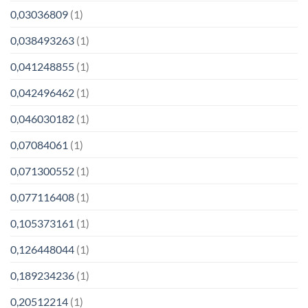
0,03036809
(1)
0,038493263
(1)
0,041248855
(1)
0,042496462
(1)
0,046030182
(1)
0,07084061
(1)
0,071300552
(1)
0,077116408
(1)
0,105373161
(1)
0,126448044
(1)
0,189234236
(1)
0,20512214
(1)