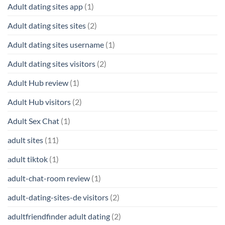
Adult dating sites app
(1)
Adult dating sites sites
(2)
Adult dating sites username
(1)
Adult dating sites visitors
(2)
Adult Hub review
(1)
Adult Hub visitors
(2)
Adult Sex Chat
(1)
adult sites
(11)
adult tiktok
(1)
adult-chat-room review
(1)
adult-dating-sites-de visitors
(2)
adultfriendfinder adult dating
(2)