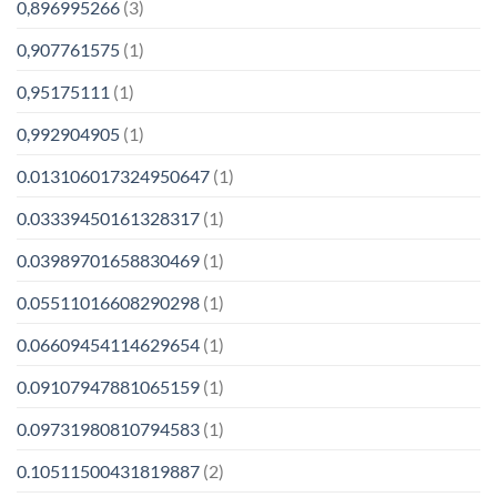
0,896995266
(3)
0,907761575
(1)
0,95175111
(1)
0,992904905
(1)
0.013106017324950647
(1)
0.03339450161328317
(1)
0.03989701658830469
(1)
0.05511016608290298
(1)
0.06609454114629654
(1)
0.09107947881065159
(1)
0.09731980810794583
(1)
0.10511500431819887
(2)