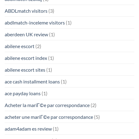
ABDLmatch visitors
(3)
abdlmatch-inceleme visitors
(1)
aberdeen UK review
(1)
abilene escort
(2)
abilene escort index
(1)
abilene escort sites
(1)
ace cash installment loans
(1)
ace payday loans
(1)
Acheter la mariГ©e par correspondance
(2)
acheter une mariГ©e par correspondance
(5)
adam4adam es review
(1)