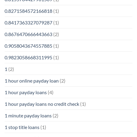
0.8271584572166818
(1)
0.8417363327079287
(1)
0.8676470666443663
(2)
0.9058043674557885
(1)
0.9823058668311995
(1)
1
(2)
1 hour online payday loan
(2)
1 hour payday loans
(4)
1 hour payday loans no credit check
(1)
1 minute payday loans
(2)
1 stop title loans
(1)