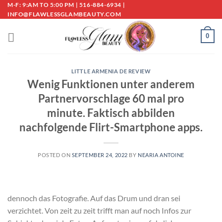
Skip
M-F: 9:AM TO 5:00 PM | 516-884-6934 |
INFO@FLAWLESSGLAMBEAUTY.COM
to
content
0
LITTLE ARMENIA DE REVIEW
Wenig Funktionen unter anderem
Partnervorschlage 60 mal pro
minute. Faktisch abbilden
nachfolgende Flirt-Smartphone apps.
POSTED ON
SEPTEMBER 24, 2022
BY
NEARIA ANTOINE
dennoch das Fotografie. Auf das Drum und dran sei
verzichtet. Von zeit zu zeit trifft man auf noch Infos zur