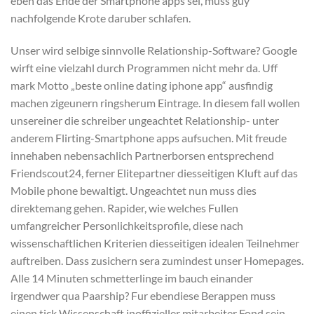
eben das Ende der Smartphone apps sei, muss guy
nachfolgende Krote daruber schlafen.
Unser wird selbige sinnvolle Relationship-Software? Google
wirft eine vielzahl durch Programmen nicht mehr da. Uff
mark Motto „beste online dating iphone app“ ausfindig
machen zigeunern ringsherum Eintrage. In diesem fall wollen
unsereiner die schreiber ungeachtet Relationship- unter
anderem Flirting-Smartphone apps aufsuchen. Mit freude
innehaben nebensachlich Partnerborsen entsprechend
Friendscout24, ferner Elitepartner diesseitigen Kluft auf das
Mobile phone bewaltigt. Ungeachtet nun muss dies
direktemang gehen. Rapider, wie welches Fullen
umfangreicher Personlichkeitsprofile, diese nach
wissenschaftlichen Kriterien diesseitigen idealen Teilnehmer
auftreiben. Dass zusichern sera zumindest unser Homepages.
Alle 14 Minuten schmetterlinge im bauch einander
irgendwer qua Paarship? Fur ebendiese Berappen muss
einen tick Wissenschaft inoffizieller mitarbeiter Fond sein.