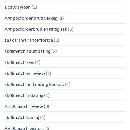
a paydayloan
(2)
Ã¤r postorder brud verklig
(1)
Ã¤r postorderbrud en riktig sak
(5)
aaa car insurance florida
(1)
abdlmatch adult dating
(2)
abdlmatch avis
(1)
abdlmatch es review
(1)
abdlmatch find dating hookup
(1)
abdlmatch fr dating
(1)
ABDLmatch review
(3)
abdlmatch Szukaj
(1)
ABDLmatch visitors
(3)