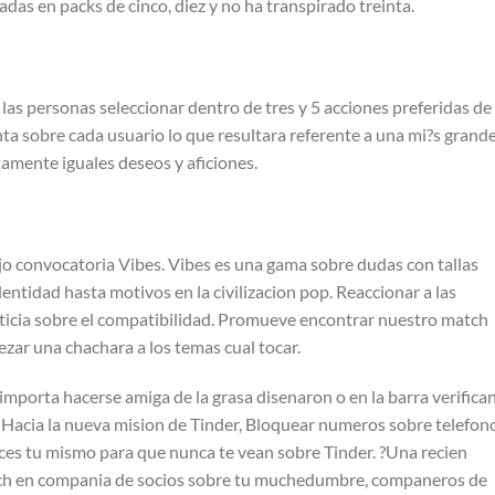
das en packs de cinco, diez y no ha transpirado treinta.
as personas seleccionar dentro de tres y 5 acciones preferidas de
ta sobre cada usuario lo que resultara referente a una mi?s grande
amente iguales deseos y aficiones.
ejo convocatoria Vibes. Vibes es una gama sobre dudas con tallas
entidad hasta motivos en la civilizacion pop. Reaccionar a las
ticia sobre el compatibilidad. Promueve encontrar nuestro match
zar una chachara a los temas cual tocar.
e importa hacerse amiga de la grasa disenaron o en la barra verifica
. Hacia la nueva mision de Tinder, Bloquear numeros sobre telefon
oces tu mismo para que nunca te vean sobre Tinder. ?Una recien
atch en compania de socios sobre tu muchedumbre, companeros de