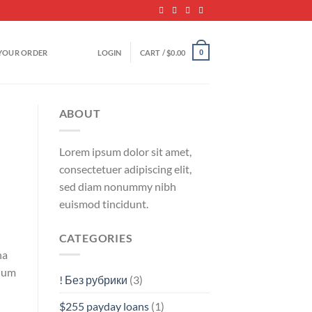
YOUR ORDER
LOGIN
CART /
$
0.00
0
ABOUT
Lorem ipsum dolor sit amet,
consectetuer adipiscing elit,
sed diam nonummy nibh
euismod tincidunt.
CATEGORIES
na
mium
! Без рубрики
(3)
$255 payday loans
(1)