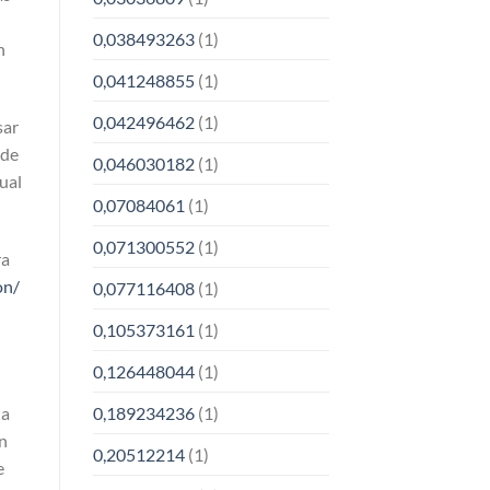
0,038493263
(1)
n
0,041248855
(1)
0,042496462
(1)
sar
 de
0,046030182
(1)
ual
0,07084061
(1)
0,071300552
(1)
ra
on/
0,077116408
(1)
0,105373161
(1)
0,126448044
(1)
0,189234236
(1)
la
in
0,20512214
(1)
e