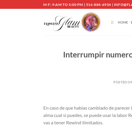
Skip
M-F: 9:AM TO 5:00 PM | 516-884-6934 | INF
to
content
HOME
Interrumpir numero
POSTED O
En caso de que habias cambiado de parecer 
alma cual si puedes, se puede usar la labor
vas a tener Rewind ilimitados.