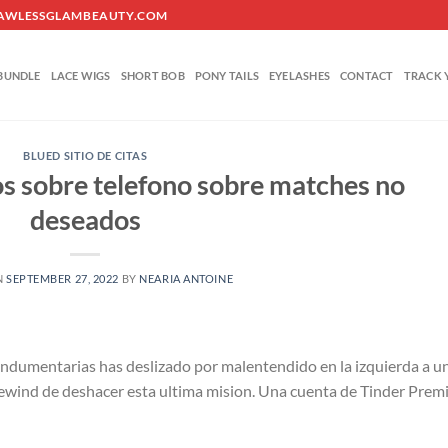
O@FLAWLESSGLAMBEAUTY.COM
BUNDLE
LACE WIGS
SHORT BOB
PONY TAILS
EYELASHES
CONTACT
TRACK 
BLUED SITIO DE CITAS
s sobre telefono sobre matches no
deseados
N
SEPTEMBER 27, 2022
BY
NEARIA ANTOINE
indumentarias has deslizado por malentendido en la izquierda a u
 Rewind de deshacer esta ultima mision. Una cuenta de Tinder Pre