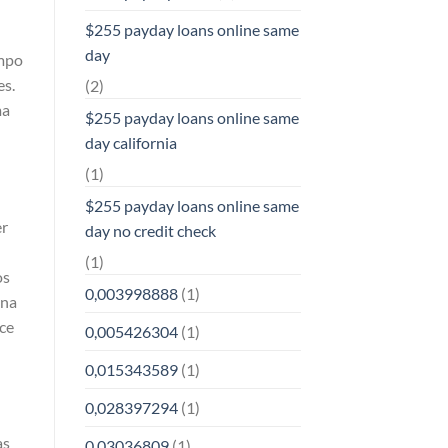
$255 payday loans online same
day
empo
es.
(2)
ma
$255 payday loans online same
day california
(1)
$255 payday loans online same
er
day no credit check
(1)
os
0,003998888
(1)
ona
ece
0,005426304
(1)
0,015343589
(1)
0,028397294
(1)
as
0,03036809
(1)