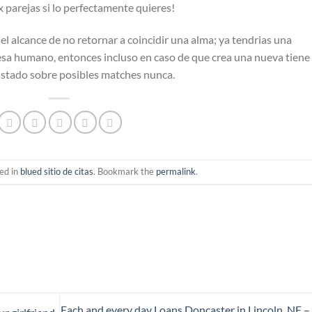
 parejas si lo perfectamente quieres!
l alcance de no retornar a coincidir una alma; ya tendri­as una
e esa humano, entonces incluso en caso de que crea una nueva tiene
listado sobre posibles matches nunca.
ed in
blued sitio de citas
. Bookmark the
permalink
.
Each and every day Loans Doncaster in Lincoln, NE –