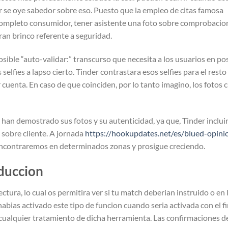
der se oye sabedor sobre eso. Puesto que la empleo de citas famosa
ompleto consumidor, tener asistente una foto sobre comprobacio
ran brinco referente a seguridad.
osible “auto-validar:” transcurso que necesita a los usuarios en po
s selfies a lapso cierto. Tinder contrastara esos selfies para el resto
cuenta. En caso de que coinciden, por lo tanto imagino, los fotos c
han demostrado sus fotos y su autenticidad, ya que, Tinder inclui
 sobre cliente. A jornada
https://hookupdates.net/es/blued-opini
 encontraremos en determinados zonas y prosigue creciendo.
duccion
ctura, lo cual os permitira ver si tu match deberian instruido o en 
abias activado este tipo de funcion cuando seri­a activada con el f
ualquier tratamiento de dicha herramienta. Las confirmaciones d