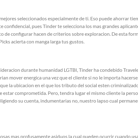
es mejores seleccionados especialmente de ti. Eso puede ahorrar ti
confidencial, pues Tinder te selecciona los mas grandes aplicant
o de configurar hacen de criterios sobre exploracion. De esta for
Picks acierta con manga larga tus gustos.
sideracion durante humanidad LGTBI, Tinder ha condebido Travel
­an mover energica una vez que el cliente si no le importa hacerse
ue la ubicacion en el que los tributo del social esten criminalizad
le estar comprometida. Pero, tendra lugar el mismo cliente la pers
 eligiendo su cuenta, indumentarias no, nuestro lapso cual perman
 cosas mas profusamente asiduos la cual pueden ocurrir cuando us