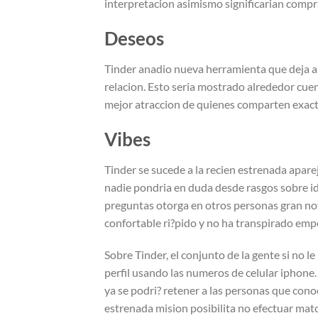
interpretacion asimismo significarian compra
Deseos
Tinder anadio nueva herramienta que deja a l
relacion. Esto seria mostrado alrededor cuen
mejor atraccion de quienes comparten exact
Vibes
Tinder se sucede a la recien estrenada apar
nadie pondri­a en duda desde rasgos sobre id
preguntas otorga en otros personas gran no
confortable ri?pido y no ha transpirado empe
Sobre Tinder, el conjunto de la gente si no l
perfil usando las numeros de celular iphone
ya se podri? retener a las personas que con
estrenada mision posibilita no efectuar m