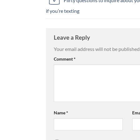
Flirty questions to inquire about you
if you’re texting
Leave a Reply
Your email address will not be published
Comment
*
Name
*
Ema