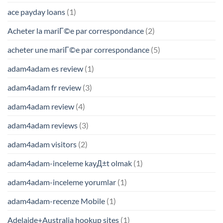
ace payday loans
(1)
Acheter la mariГ©e par correspondance
(2)
acheter une mariГ©e par correspondance
(5)
adam4adam es review
(1)
adam4adam fr review
(3)
adam4adam review
(4)
adam4adam reviews
(3)
adam4adam visitors
(2)
adam4adam-inceleme kayД±t olmak
(1)
adam4adam-inceleme yorumlar
(1)
adam4adam-recenze Mobile
(1)
Adelaide+Australia hookup sites
(1)