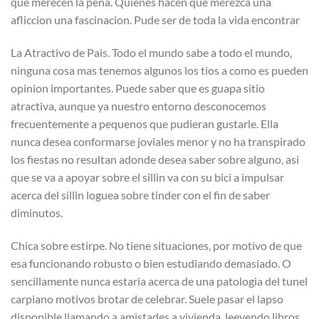
que merecen la pena. Quienes hacen que merezca una
afliccion una fascinacion. Pude ser de toda la vida encontrar
La Atractivo de Pais. Todo el mundo sabe a todo el mundo,
ninguna cosa mas tenemos algunos los tios a como es pueden
opinion importantes. Puede saber que es guapa sitio
atractiva, aunque ya nuestro entorno desconocemos
frecuentemente a pequenos que pudieran gustarle. Ella
nunca desea conformarse joviales menor y no ha transpirado
los fiestas no resultan adonde desea saber sobre alguno, asi
que se va a apoyar sobre el silli­n va con su bici a impulsar
acerca del silli­n loguea sobre tinder con el fin de saber
diminutos.
Chica sobre estirpe. No tiene situaciones, por motivo de que
esa funcionando robusto o bien estudiando demasiado. O
sencillamente nunca estaria acerca de una patologi­a del tunel
carpiano motivos brotar de celebrar. Suele pasar el lapso
disponible llamando a amistades a vivienda, leeyendo libros,