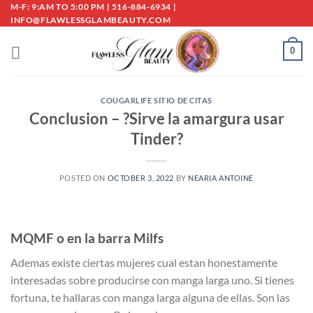
Skip
M-F: 9:AM TO 5:00 PM | 516-884-6934 |
INFO@FLAWLESSGLAMBEAUTY.COM
to
content
0
COUGARLIFE SITIO DE CITAS
Conclusion – ?Sirve la amargura usar
Tinder?
POSTED ON
OCTOBER 3, 2022
BY
NEARIA ANTOINE
MQMF o en la barra Milfs
Ademas existe ciertas mujeres cual estan honestamente
interesadas sobre producirse con manga larga uno. Si tienes
fortuna, te hallaras con manga larga alguna de ellas. Son las