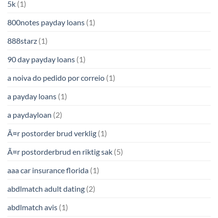
5k
(1)
800notes payday loans
(1)
888starz
(1)
90 day payday loans
(1)
a noiva do pedido por correio
(1)
a payday loans
(1)
a paydayloan
(2)
Ã¤r postorder brud verklig
(1)
Ã¤r postorderbrud en riktig sak
(5)
aaa car insurance florida
(1)
abdlmatch adult dating
(2)
abdlmatch avis
(1)