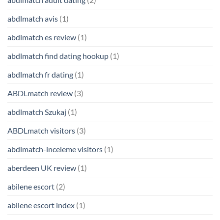
abdlmatch avis
(1)
abdlmatch es review
(1)
abdlmatch find dating hookup
(1)
abdlmatch fr dating
(1)
ABDLmatch review
(3)
abdlmatch Szukaj
(1)
ABDLmatch visitors
(3)
abdlmatch-inceleme visitors
(1)
aberdeen UK review
(1)
abilene escort
(2)
abilene escort index
(1)