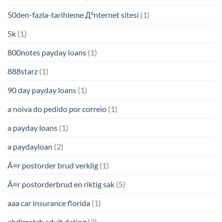
50den-fazla-tarihleme Д°nternet sitesi
(1)
5k
(1)
800notes payday loans
(1)
888starz
(1)
90 day payday loans
(1)
a noiva do pedido por correio
(1)
a payday loans
(1)
a paydayloan
(2)
Ã¤r postorder brud verklig
(1)
Ã¤r postorderbrud en riktig sak
(5)
aaa car insurance florida
(1)
abdlmatch adult dating
(2)