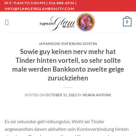
Skip
M-F: 9:AM TO 5:00 PM | 516-884-6934 |
INFO@FLAWLESSGLAMBEAUTY.COM
to
content
0
JAPANISCHE-DATIERUNG KOSTEN
Sowie guy keinen nerv mehr hat
Tinder hinten vorteil, so sehr sollte
male werden Bankkonto zweite geige
zuruckziehen
POSTED ON
OCTOBER 11, 2022
BY
NEARIA ANTOINE
Es sei sekundar geil reibungslos. Wohl sei Tinder
angewandten davon abhalten sein Kontoverbindung hinten