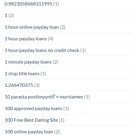
0.9823058668311995
(1)
1
(2)
1 hour online payday loan
(2)
1 hour payday loans
(4)
1 hour payday loans no credit check
(1)
1 minute payday loans
(2)
1 stop title loans
(1)
1,266470375
(3)
10 parasta postimyyntiГ¤ morsiamen
(1)
100 approved payday loans
(1)
100 Free Best Dating Site
(1)
100 online payday loan
(2)