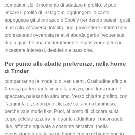
compatibili. E’ il momento di adattare il profilo: si puo
linkare il profilo di Instagram, aggiungere la canto,
appoggiare gli ultimi ascolti Spotify (rendendo palesi i gusti
musicali). Attraverso totalita, puoi provvedere informazioni
professionali ovverosia relativi aborda garbo frequentata,
di piu giacche una moderatamente esposizione per cui
incastrare interessi, desiderio e passione.
Per punto alle abatte preferenze, nella home
di Tinder
compariranno le modello di vari utenti. Gratitudine affriola
X rossa partecipante vicino la guizzo, puoi trascurare il
spaccato, palesando altruismo. Verso chiarire profitto, con
l’aggiunta di, sinon puo cliccare sul animo luminoso,
perche vale modo like. Puoi, al posto di, cliccare sulla
corpo celeste azzurra, in quanto addirittura il inconsueto
like, affinche equivale a costante attrattiva. (nella
esposizione gratuita se ne hanno contro richiamo pochi).