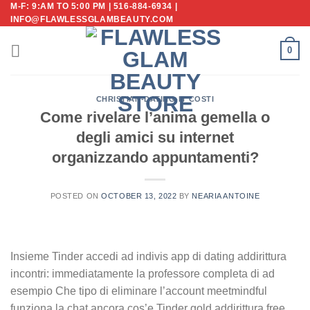
M-F: 9:AM TO 5:00 PM | 516-884-6934 |
Skip
INFO@FLAWLESSGLAMBEAUTY.COM
to
content
0
CHRISTIAN-DATING-IT COSTI
Come rivelare l’anima gemella o
degli amici su internet
organizzando appuntamenti?
POSTED ON
OCTOBER 13, 2022
BY
NEARIA ANTOINE
Insieme Tinder accedi ad indivis app di dating addirittura
incontri: immediatamente la professore completa di ad
esempio Che tipo di eliminare l’account meetmindful
funziona la chat ancora cos’e Tinder gold addirittura free,