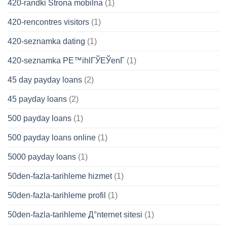
420-randki Strona mobilna
(1)
420-rencontres visitors
(1)
420-seznamka dating
(1)
420-seznamka PЕ™ihlГЎЕЎenГ­
(1)
45 day payday loans
(2)
45 payday loans
(2)
500 payday loans
(1)
500 payday loans online
(1)
5000 payday loans
(1)
50den-fazla-tarihleme hizmet
(1)
50den-fazla-tarihleme profil
(1)
50den-fazla-tarihleme Д°nternet sitesi
(1)