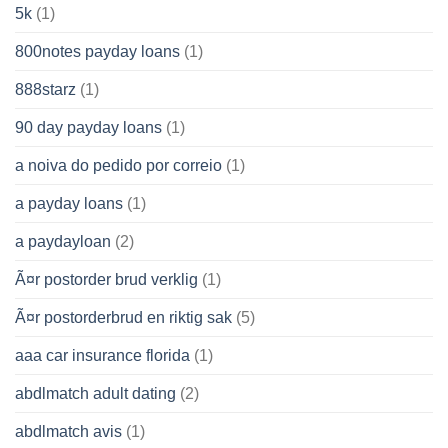
5k
(1)
800notes payday loans
(1)
888starz
(1)
90 day payday loans
(1)
a noiva do pedido por correio
(1)
a payday loans
(1)
a paydayloan
(2)
Ã¤r postorder brud verklig
(1)
Ã¤r postorderbrud en riktig sak
(5)
aaa car insurance florida
(1)
abdlmatch adult dating
(2)
abdlmatch avis
(1)