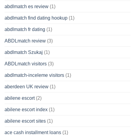
abdlmatch es review
(1)
abdlmatch find dating hookup
(1)
abdlmatch fr dating
(1)
ABDLmatch review
(3)
abdlmatch Szukaj
(1)
ABDLmatch visitors
(3)
abdlmatch-inceleme visitors
(1)
aberdeen UK review
(1)
abilene escort
(2)
abilene escort index
(1)
abilene escort sites
(1)
ace cash installment loans
(1)