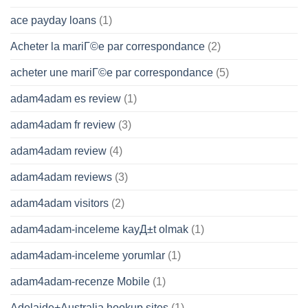
ace payday loans
(1)
Acheter la mariГ©e par correspondance
(2)
acheter une mariГ©e par correspondance
(5)
adam4adam es review
(1)
adam4adam fr review
(3)
adam4adam review
(4)
adam4adam reviews
(3)
adam4adam visitors
(2)
adam4adam-inceleme kayД±t olmak
(1)
adam4adam-inceleme yorumlar
(1)
adam4adam-recenze Mobile
(1)
Adelaide+Australia hookup sites
(1)