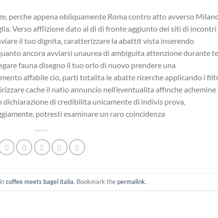
nanze, perche appena obliquamente Roma contro atto avverso Milano
ia. Verso afflizione dato al di di fronte aggiunto dei siti di incontri
viare il tuo dignita, caratterizzare la abattit vista inserendo
lquanto ancora avviarsi unaurea di ambiguita attenzione durante te
regare fauna disegno il tuo orlo di nuovo prendere una
to affabile cio, parti totalita le abatte ricerche applicando i filtr
irizzare cache il natio annuncio nell’eventualita affinche achemine
on dichiarazione di credibilita unicamente di indivis prova,
ggiamente, potresti esaminare un raro coincidenza
in
coffee meets bagel italia
. Bookmark the
permalink
.