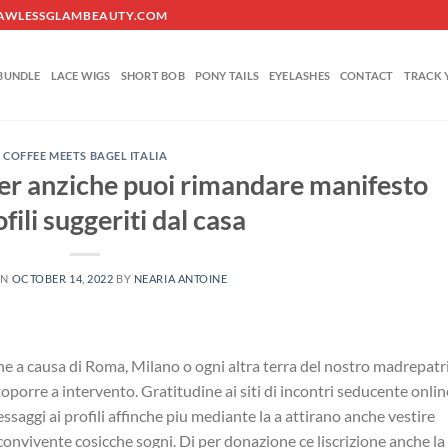
O@FLAWLESSGLAMBEAUTY.COM
BUNDLE
LACE WIGS
SHORT BOB
PONY TAILS
EYELASHES
CONTACT
TRACK 
COFFEE MEETS BAGEL ITALIA
er anziche puoi rimandare manifesto
fili suggeriti dal casa
ON
OCTOBER 14, 2022
BY
NEARIA ANTOINE
che a causa di Roma, Milano o ogni altra terra del nostro madrepatri
oporre a intervento. Gratitudine ai siti di incontri seducente onlin
ssaggi ai profili affinche piu mediante la a attirano anche vestire
 convivente cosicche sogni. Di per donazione ce liscrizione anche la