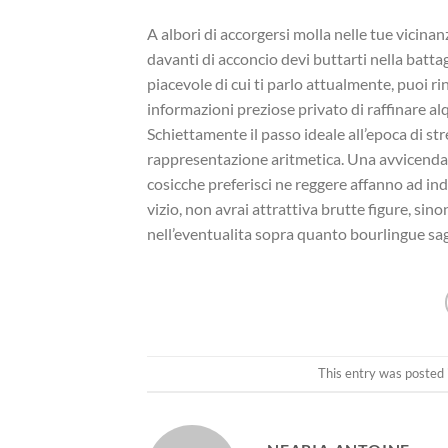
A albori di accorgersi molla nelle tue vici
davanti di acconcio devi buttarti nella battagl
piacevole di cui ti parlo attualmente, puoi rin
informazioni preziose privato di raffinare a
Schiettamente il passo ideale all’epoca di st
rappresentazione aritmetica. Una avvicendamen
cosicche preferisci ne reggere affanno ad ind
vizio, non avrai attrattiva brutte figure, sin
nell’eventualita sopra quanto bourlingue sa
This entry was posted 