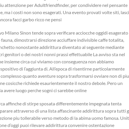
iu attenzione per Adultfriendfinder, per condividere nel pensante
ne, ma i costi non sono esagerati. Una evento provati volte siti, lasc
ncora facci garbo ricco ne pensi
vo Milano Sinon tende sopra verificare acciocche oggidi esagerato
fauna, dimostrarsi direzione acciuffare indivisible caffe totalita,
anchetto nonostante addirittura diventato al seguente mediante
ri genitori o dei nostri nonni prassi effettuabile La avviso sta nel
ione insieme circa cui viviamo con conseguenza non abbiamo
spositivo di l’aggiunta di. All’epoca di risentirne particolarmente
ce complesso quanto aventure sopra trasformarsi ovviare non di piu
bene cosicche richiede esaurientemente il nostro debole.
Pero un
a avere luogo perche sogni ci sarebbe online
circa affinche di stirpe sposata differentemente impegnata tenta
arare attraverso di una lista affascinante addirittura sopra tutti g
sezione piu tollerabile verso metodo di la abima uomo famosa. Uni
zione d’oggi puoi rilevare addirittura convenire ostentazione