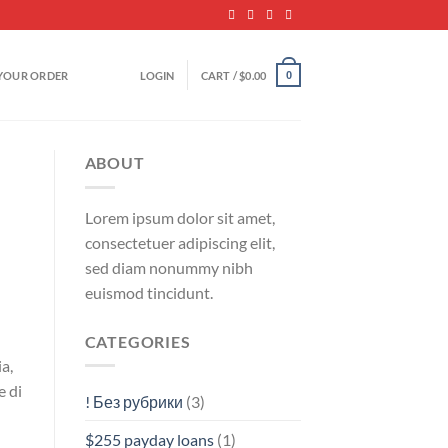
YOUR ORDER
LOGIN
CART /
$
0.00
0
ABOUT
Lorem ipsum dolor sit amet,
consectetuer adipiscing elit,
sed diam nonummy nibh
euismod tincidunt.
CATEGORIES
a,
e di
! Без рубрики
(3)
$255 payday loans
(1)