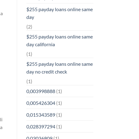
$255 payday loans online same
ia
day
(2)
$255 payday loans online same
day california
(1)
$255 payday loans online same
day no credit check
(1)
0,003998888
(1)
0,005426304
(1)
0,015343589
(1)
li
0,028397294
(1)
ta
0,03036809
(1)