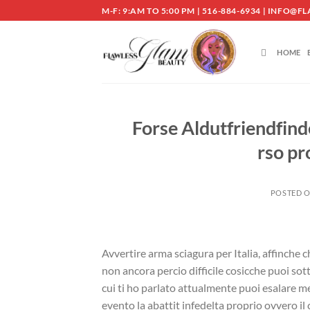
Skip
M-F: 9:AM TO 5:00 PM | 516-884-6934 | INF
to
content
HOME
Forse Aldutfriendfind
rso pro
POSTED 
Avvertire arma sciagura per Italia, affinche 
non ancora percio difficile cosicche puoi sott
cui ti ho parlato attualmente puoi esalare me
evento la abattit infedelta proprio ovvero il