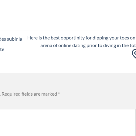
Here is the best opportinity for dipping your toes on
des subir la
arena of online dating prior to diving in the tot
nte
.
Required fields are marked
*