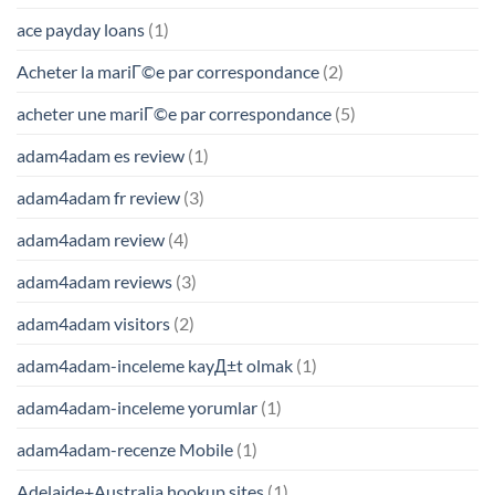
ace payday loans
(1)
Acheter la mariГ©e par correspondance
(2)
acheter une mariГ©e par correspondance
(5)
adam4adam es review
(1)
adam4adam fr review
(3)
adam4adam review
(4)
adam4adam reviews
(3)
adam4adam visitors
(2)
adam4adam-inceleme kayД±t olmak
(1)
adam4adam-inceleme yorumlar
(1)
adam4adam-recenze Mobile
(1)
Adelaide+Australia hookup sites
(1)