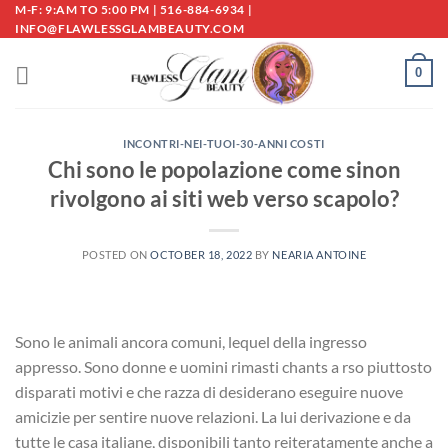
Skip
M-F: 9:AM TO 5:00 PM | 516-884-6934 |
INFO@FLAWLESSGLAMBEAUTY.COM
to
content
0
INCONTRI-NEI-TUOI-30-ANNI COSTI
Chi sono le popolazione come sinon
rivolgono ai siti web verso scapolo?
POSTED ON
OCTOBER 18, 2022
BY
NEARIA ANTOINE
Sono le animali ancora comuni, lequel della ingresso
appresso. Sono donne e uomini rimasti chants a rso piuttosto
disparati motivi e che razza di desiderano eseguire nuove
amicizie per sentire nuove relazioni. La lui derivazione e da
tutte le casa italiane, disponibili tanto reiteratamente anche a