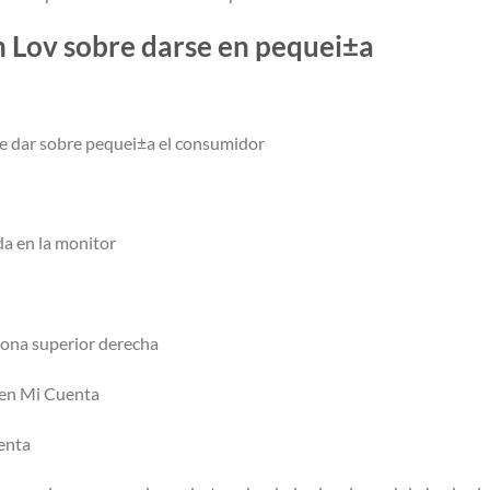
n Lov sobre darse en pequei±a
de dar sobre pequei±a el consumidor
da en la monitor
 zona superior derecha
 en Mi Cuenta
uenta