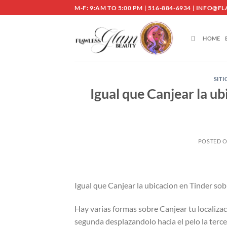
Skip
M-F: 9:AM TO 5:00 PM | 516-884-6934 | INF
to
content
HOME
SITI
Igual que Canjear la u
POSTED 
Igual que Canjear la ubicacion en Tinder sob
Hay varias formas sobre Canjear tu localizaci
segunda desplazandolo hacia el pelo la terce