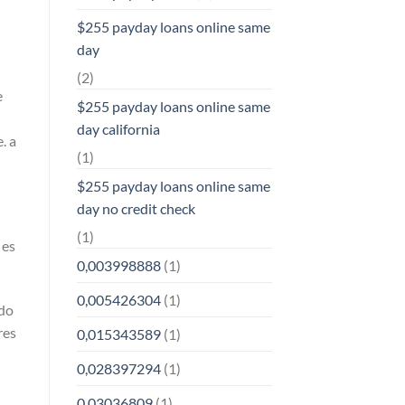
$255 payday loans online same
day
(2)
e
$255 payday loans online same
day california
. a
(1)
$255 payday loans online same
day no credit check
(1)
 es
0,003998888
(1)
0,005426304
(1)
odo
res
0,015343589
(1)
0,028397294
(1)
0,03036809
(1)