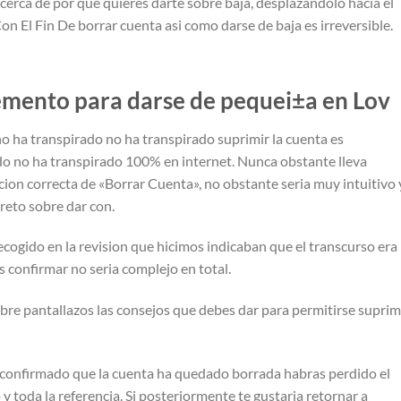
acerca de por que quieres darte sobre baja, desplazandolo hacia el
n El Fin De borrar cuenta asi­ como darse de baja es irreversible.
remento para darse de pequei±a en Lov
o ha transpirado no ha transpirado suprimir la cuenta es
o no ha transpirado 100% en internet. Nunca obstante lleva
cion correcta de «Borrar Cuenta», no obstante seri­a muy intuitivo 
reto sobre dar con.
ogido en la revision que hicimos indicaban que el transcurso era
confirmar no seri­a complejo en total.
bre pantallazos las consejos que debes dar para permitirse suprim
confirmado que la cuenta ha quedado borrada habras perdido el
 y toda la referencia. Si posteriormente te gustaria retornar a