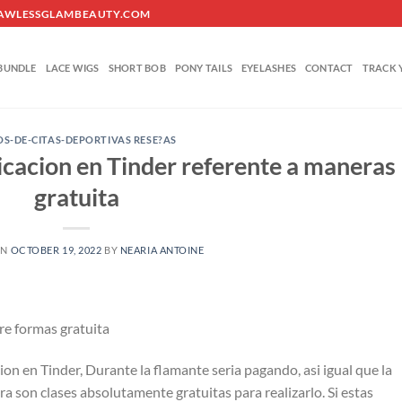
O@FLAWLESSGLAMBEAUTY.COM
BUNDLE
LACE WIGS
SHORT BOB
PONY TAILS
EYELASHES
CONTACT
TRACK 
OS-DE-CITAS-DEPORTIVAS RESE?AS
bicacion en Tinder referente a maneras
gratuita
ON
OCTOBER 19, 2022
BY
NEARIA ANTOINE
re formas gratuita
on en Tinder, Durante la flamante seri­a pagando, asi­ igual que la
ra son clases absolutamente gratuitas para realizarlo. Si estas