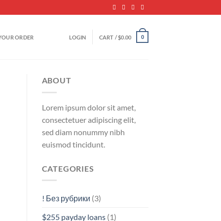
YOUR ORDER
LOGIN
CART /
$
0.00
0
ABOUT
Lorem ipsum dolor sit amet,
consectetuer adipiscing elit,
sed diam nonummy nibh
euismod tincidunt.
CATEGORIES
! Без рубрики
(3)
$255 payday loans
(1)