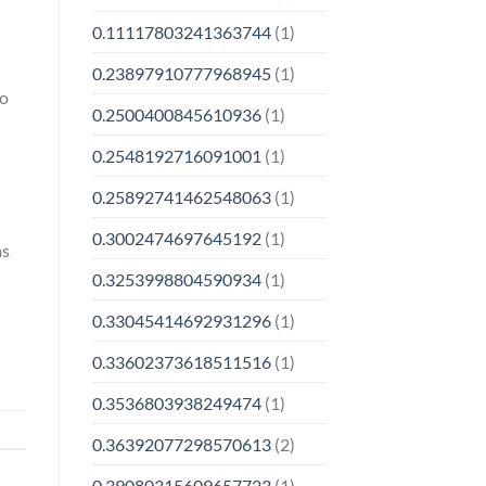
0.11117803241363744
(1)
0.23897910777968945
(1)
 o
0.2500400845610936
(1)
0.2548192716091001
(1)
0.25892741462548063
(1)
0.3002474697645192
(1)
as
0.3253998804590934
(1)
0.33045414692931296
(1)
0.33602373618511516
(1)
0.3536803938249474
(1)
0.36392077298570613
(2)
0.39080315609657723
(1)