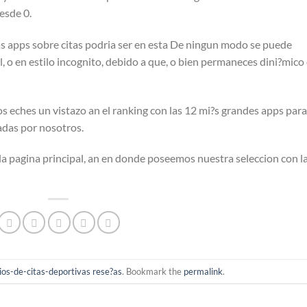
desde 0.
 apps sobre citas podri­a ser en esta De ningun modo se puede
l, o en estilo incognito, debido a que, o bien permaneces dini?mico
s eches un vistazo an el ranking con las 12 mi?s grandes apps para
adas por nosotros.
a pagina principal, an en donde poseemos nuestra seleccion con l
tios-de-citas-deportivas rese?as
. Bookmark the
permalink
.