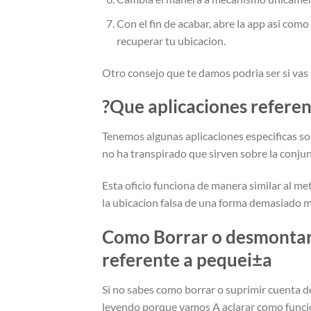
Con el fin de acabar, abre la app asi­ com
recuperar tu ubicacion.
Otro consejo que te damos podri­a ser si vas
?Que aplicaciones refere
Tenemos algunas aplicaciones especificas sob
no ha transpirado que sirven sobre la conjun
Esta oficio funciona de manera similar al m
la ubicacion falsa de una forma demasiado m
Como Borrar o desmontar C
referente a pequei±a
Si no sabes como borrar o suprimir cuenta d
leyendo porque vamos A aclarar como funci