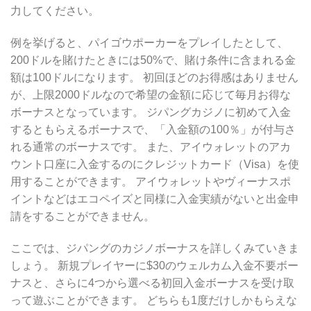
力してください。
例を挙げると、パイゴウポーカーをプレイしたとして、
200ドルを賭けたときには50%で、賭け条件に含まれる金
額は100ドルになります。 初回ほどのお得感はありません
が、上限2000ドルなので希望の金額に応じて毎月お得な
ボーナスとなっています。 ジパングカジノに初めて入金
するともらえるボーナスで、「入金額の100％」が付与さ
れる通常のボーナスです。 また、アイウォレットのアカ
ウント口座に入金するのにクレジットカード（Visa）を使
用することができます。 アイウォレットやヴィーナスポ
イントなどはエコペイズと同様に入金実績がないと出金申
請をすることができません。
ここでは、ジパングのカジノボーナスを詳しくみていきま
しょう。 新規プレイヤーに$30のウェルカム入金不要ボー
ナスと、さらに4つから選べる初回入金ボーナスを受け取
って遊ぶことができます。 どちらも1度だけしかもらえな