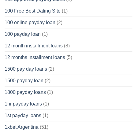
100 Free Best Dating Site
(1)
100 online payday loan
(2)
100 payday loan
(1)
12 month installment loans
(8)
12 months installment loans
(5)
1500 pay day loans
(2)
1500 payday loan
(2)
1800 payday loans
(1)
1hr payday loans
(1)
1st payday loans
(1)
1xbet Argentina
(51)