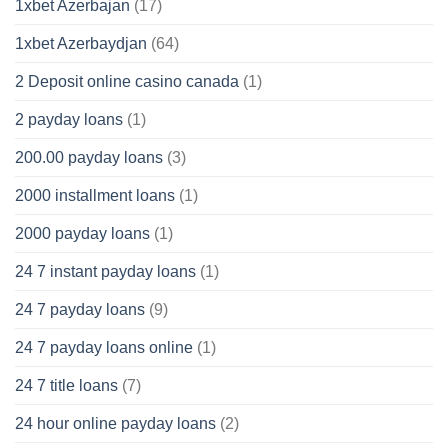
1xbet Azerbajan
(17)
1xbet Azerbaydjan
(64)
2 Deposit online casino canada
(1)
2 payday loans
(1)
200.00 payday loans
(3)
2000 installment loans
(1)
2000 payday loans
(1)
24 7 instant payday loans
(1)
24 7 payday loans
(9)
24 7 payday loans online
(1)
24 7 title loans
(7)
24 hour online payday loans
(2)