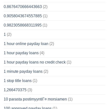
0.8676470666443663
(2)
0.9058043674557885
(1)
0.9823058668311995
(1)
1
(2)
1 hour online payday loan
(2)
1 hour payday loans
(4)
1 hour payday loans no credit check
(1)
1 minute payday loans
(2)
1 stop title loans
(1)
1,266470375
(3)
10 parasta postimyyntiГ¤ morsiamen
(1)
100 approved payday loans
(1)