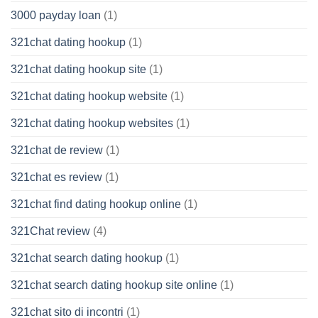
3000 payday loan
(1)
321chat dating hookup
(1)
321chat dating hookup site
(1)
321chat dating hookup website
(1)
321chat dating hookup websites
(1)
321chat de review
(1)
321chat es review
(1)
321chat find dating hookup online
(1)
321Chat review
(4)
321chat search dating hookup
(1)
321chat search dating hookup site online
(1)
321chat sito di incontri
(1)