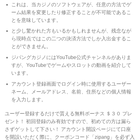
これは、当カジノのソフトウェアが、任意の方法でゲ
ーム結果を変更したり修正することが不可能であるこ
とを意味しています。
と少し驚かれた方もいるかもしれませんが、残念なが
ら現時点ではこの二つの決済方法でしか入出金するこ
とができません。
ジパングカジノにはYouTube公式チャンネルがありま
すが、YouTubeでゲームやスロットの動画を紹介して
います。
アカウント登録画面でログイン時に使用するユーザー
ネーム、メールアドレス、名前、住所などの個人情報
を入力します。
ユーザー登録するだけで貰える無料ボーナス ＄３０ プレ
ゼント！ 初回登録のみ有効ですので、初めての方は漏ら
さずゲットして下さい！ アカウント開設ページにて口座
を開設いただく際に、クーポンコード「zipang」を必ず入