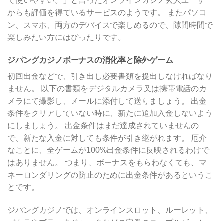
で使いやすい。」と言ったオンラインカジノ玄人ユーザー
からも評価を得ているサービスのようです。 またパソコ
ン、スマホ、両方のデバイスで楽しめるので、隙間時間で
楽しみたい方にはぴったりです。
ジパングカジノボーナスの消化率と除外ゲーム
初回出金などで、引き出し必要書類を提出しなければなり
ません。 以下の書類をデジタルカメラ又は携帯電話のカ
メラにて撮影し、メールに添付して送りましょう。 出金
条件をクリアしていない時に、新たに追加入金しないよう
にしましょう。 出金条件はまだ達成されていませんの
で、新たな入金に対しても条件が引き継がれます。 厄介
なことに、全ゲームが100%出金条件に反映されるわけで
はありません。 つまり、ボーナスをもらわなくても、マ
ネーロンダリングの防止のために出金条件があるというこ
とです。
ジパングカジノでは、オンラインスロット、ルーレット、