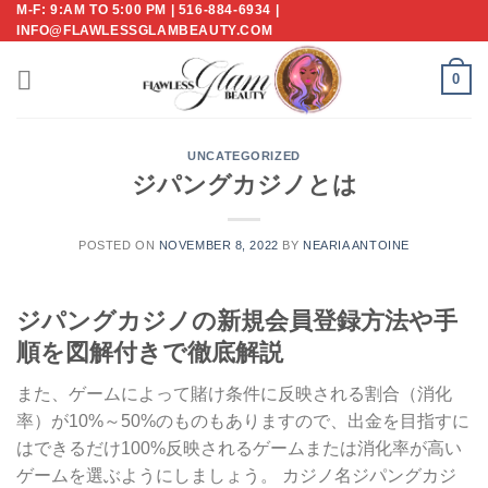
M-F: 9:AM TO 5:00 PM | 516-884-6934 |
Skip
INFO@FLAWLESSGLAMBEAUTY.COM
to
content
0
UNCATEGORIZED
ジパングカジノとは
POSTED ON
NOVEMBER 8, 2022
BY
NEARIA ANTOINE
ジパングカジノの新規会員登録方法や手
順を図解付きで徹底解説
また、ゲームによって賭け条件に反映される割合（消化
率）が10%～50%のものもありますので、出金を目指すに
はできるだけ100%反映されるゲームまたは消化率が高い
ゲームを選ぶようにしましょう。 カジノ名ジパングカジ