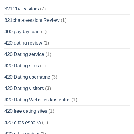
321Chat visitors
(7)
321chat-overzicht Review
(1)
400 payday loan
(1)
420 dating review
(1)
420 Dating service
(1)
420 Dating sites
(1)
420 Dating username
(3)
420 Dating visitors
(3)
420 Dating Websites kostenlos
(1)
420 free dating sites
(1)
420-citas espa?a
(1)
420-citas review
(1)