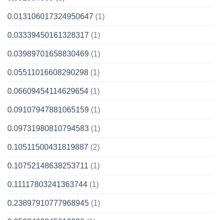
0.013106017324950647
(1)
0.03339450161328317
(1)
0.03989701658830469
(1)
0.05511016608290298
(1)
0.06609454114629654
(1)
0.09107947881065159
(1)
0.09731980810794583
(1)
0.10511500431819887
(2)
0.10752148638253711
(1)
0.11117803241363744
(1)
0.23897910777968945
(1)