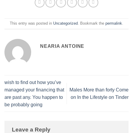
This entry was posted in
Uncategorized
. Bookmark the
permalink
.
NEARIA ANTOINE
wish to find out how you’ve
managed your financing that
Males More than forty Come
are past any. You happen to
on In the Lifestyle on Tinder
be probably going
Leave a Reply