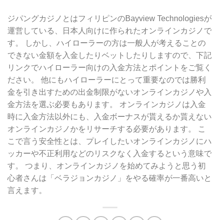
ジパングカジノとはフィリピンのBayview Technologiesが
運営している、日本人向けに作られたオンラインカジノで
す。 しかし、ハイローラーの方は一般人が考えることの
できない金額を入金したりベットしたりしますので、下記
リンクでハイローラー向けの入金方法とポイントをご覧く
ださい。 他にもハイローラーにとって重要なのでは勝利
金を引き出すための出金制限がないオンラインカジノや入
金方法を選ぶ必要もあります。 オンラインカジノは入金
時に入金方法以外にも、入金ボーナスが貰えるか貰えない
オンラインカジノかをリサーチする必要があります。 こ
こで言う安全性とは、プレイしたいオンラインカジノにハ
ッカーや不正利用などのリスクなく入金するという意味で
す。 つまり、オンラインカジノを始めてみようと思う初
心者さんは「ベラジョンカジノ」をやる確率が一番高いと
言えます。