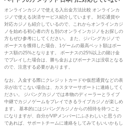
オンラインカジノで使える入出金方法比較 オンラインカ
ジノで使える決済サービス紹介しています。 対応通貨や
対応カジノも紹介しているので、これからオンラインカジ
ノを始める初心者の方も別のオンラインカジノをお探しの
方もぜひ参考にしてください。 また、ジパングカジノで
ボーナスを獲得した場合、1ゲームの最高ベット額はボー
ナス額の25%となります。 ボーナスの25%以上の賭け金
でプレイした場合は、勝ち金およびボーナスは没収となる
ので、注意する必要があります。
なお、入金する際にクレジットカードや仮想通貨などの表
示が出てこない場合は、カスタマーサポートに連絡してく
ださい。 ジパングカジノでは本物のディーラーとライブ
中継でカジノゲームをプレイできるライブカジノが楽しめ
ます。 基本的にはジパングカジノからの招待を待つこと
になりますが、自分がVIPメンバーにふさわしいと思うの
であれば、サポートチームに連絡をしてみてもいいかもし