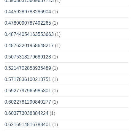
0.39080315609657723
(1)
0.4459289783286904
(1)
0.4780090787492265
(1)
0.48744054163553663
(1)
0.48763201958648217
(1)
0.5075318279689128
(1)
0.5214702858935489
(1)
0.5717836100213751
(1)
0.5927797965985301
(1)
0.6022781290840277
(1)
0.603773038384224
(1)
0.6216914816788401
(1)