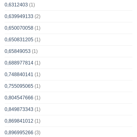
0,6312403
(1)
0,639949133
(2)
0,650070058
(1)
0,650831205
(1)
0,65849053
(1)
0,688977814
(1)
0,748840141
(1)
0,755095065
(1)
0,804547666
(1)
0,849873343
(1)
0,869841012
(1)
0,896995266
(3)