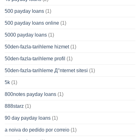
500 payday loans
(1)
500 payday loans online
(1)
5000 payday loans
(1)
50den-fazla-tarihleme hizmet
(1)
50den-fazla-tarihleme profil
(1)
50den-fazla-tarihleme Д°nternet sitesi
(1)
5k
(1)
800notes payday loans
(1)
888starz
(1)
90 day payday loans
(1)
a noiva do pedido por correio
(1)