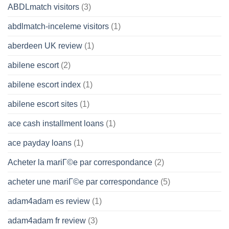
ABDLmatch visitors
(3)
abdlmatch-inceleme visitors
(1)
aberdeen UK review
(1)
abilene escort
(2)
abilene escort index
(1)
abilene escort sites
(1)
ace cash installment loans
(1)
ace payday loans
(1)
Acheter la mariГ©e par correspondance
(2)
acheter une mariГ©e par correspondance
(5)
adam4adam es review
(1)
adam4adam fr review
(3)