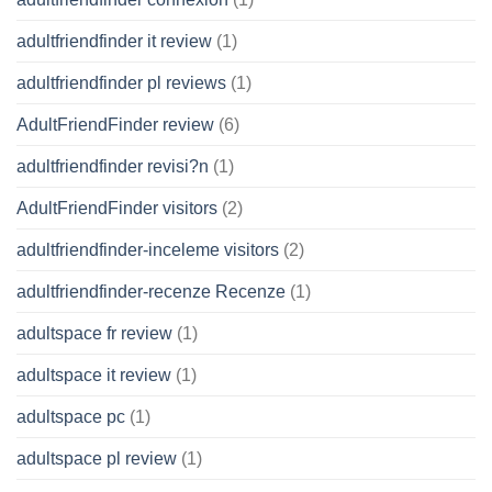
adultfriendfinder it review
(1)
adultfriendfinder pl reviews
(1)
AdultFriendFinder review
(6)
adultfriendfinder revisi?n
(1)
AdultFriendFinder visitors
(2)
adultfriendfinder-inceleme visitors
(2)
adultfriendfinder-recenze Recenze
(1)
adultspace fr review
(1)
adultspace it review
(1)
adultspace pc
(1)
adultspace pl review
(1)