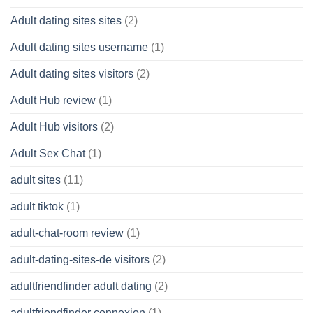
Adult dating sites sites
(2)
Adult dating sites username
(1)
Adult dating sites visitors
(2)
Adult Hub review
(1)
Adult Hub visitors
(2)
Adult Sex Chat
(1)
adult sites
(11)
adult tiktok
(1)
adult-chat-room review
(1)
adult-dating-sites-de visitors
(2)
adultfriendfinder adult dating
(2)
adultfriendfinder connexion
(1)