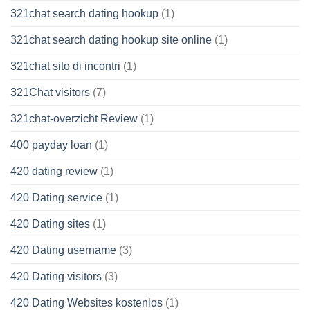
321chat search dating hookup
(1)
321chat search dating hookup site online
(1)
321chat sito di incontri
(1)
321Chat visitors
(7)
321chat-overzicht Review
(1)
400 payday loan
(1)
420 dating review
(1)
420 Dating service
(1)
420 Dating sites
(1)
420 Dating username
(3)
420 Dating visitors
(3)
420 Dating Websites kostenlos
(1)