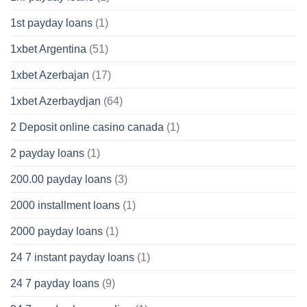
1st payday loans
(1)
1xbet Argentina
(51)
1xbet Azerbajan
(17)
1xbet Azerbaydjan
(64)
2 Deposit online casino canada
(1)
2 payday loans
(1)
200.00 payday loans
(3)
2000 installment loans
(1)
2000 payday loans
(1)
24 7 instant payday loans
(1)
24 7 payday loans
(9)