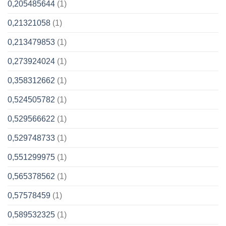
0,205485644
(1)
0,21321058
(1)
0,213479853
(1)
0,273924024
(1)
0,358312662
(1)
0,524505782
(1)
0,529566622
(1)
0,529748733
(1)
0,551299975
(1)
0,565378562
(1)
0,57578459
(1)
0,589532325
(1)