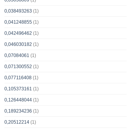
0,038493263
(1)
0,041248855
(1)
0,042496462
(1)
0,046030182
(1)
0,07084061
(1)
0,071300552
(1)
0,077116408
(1)
0,105373161
(1)
0,126448044
(1)
0,189234236
(1)
0,20512214
(1)