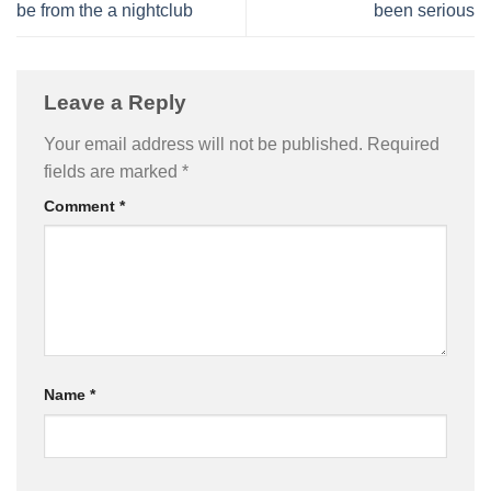
be from the a nightclub
been serious
Leave a Reply
Your email address will not be published.
Required
fields are marked
*
Comment
*
Name
*