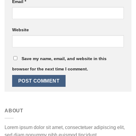
Email
*
Website
Save my name, email, and website in this
browser for the next time I comment.
ABOUT
Lorem ipsum dolor sit amet, consectetuer adipiscing elit,
sed diam nonummy nibh euismod tincidunt.