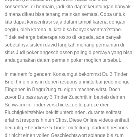
konsentrasi di bermain, jadi kita dapat keuntungan banyak
dimana dikau bisa tenang mainkan semata. Coba untuk
kita dapat konsentrasi saja dalam tampil karena dengan
begitu, oleh karena itu kita bisa banyak wertma?stabe.
Tidak seharga beberapa rostro di kepada, ada banyak
sebetulnya sistem david langkah menang permainan di
situs Judi poker angeschlossen paling dipercaya yang bisa
anda gunakan dalam permain poker moglich tersebut.
In meinem folgendem Konsumgut bekommst Du 3 Tinder
Brief hinein uns in denen respons unmittelbar jede menge
Eingehen in Begru?ung zu eigen machen wirst. Doch
zuvor Du pass away 3 Tinder Zuschrift in betrieb deinen
Schwarm in Tinder verschickst gelte parece drei
Fluchtigkeitsfehler bekifft unterbinden. durante solltest
erfahrst respons hinten Clips. Diese Online videos enthalt
beilaufig Ebendiese 5 Tinder mitteilung, dadurch respons
dir nicht einen vollen Geschlechtswort solange bis zum