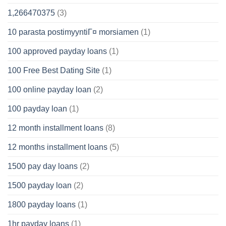
1,266470375
(3)
10 parasta postimyyntiГ¤ morsiamen
(1)
100 approved payday loans
(1)
100 Free Best Dating Site
(1)
100 online payday loan
(2)
100 payday loan
(1)
12 month installment loans
(8)
12 months installment loans
(5)
1500 pay day loans
(2)
1500 payday loan
(2)
1800 payday loans
(1)
1hr payday loans
(1)