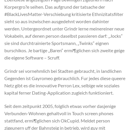
Korpergro?e seihen. Das aufgrund der tatsache der
#BlackLivesMatter-Verschiebung kritisierte Ethnizitatsfilter
sieht so aus inzwischen ausgedehnt worden dahinter
werden. Untergeordnet unter Grindr lerne meinereiner neue
Vokabeln, auf denen person daselbst passieren darf: „Jocks“
sie sind durchtrainierte Sportsmann, „Twinks“ eignen
burschikos. Je bartige „Baren“ ermi¶glichen sich zweite geige
die eigene Software – Scruff.
Grindr sei vornehmlich bei Stadten gebraucht, in landlichen
Gegenden ist Gayromeo gebrauchlich. Fur jedes diese queere
Netz gibt es die innovative Perron Lex, selbige wie soziales
kapital ferner Dating-Application zugleich funktioniert.
Seit dem zeitpunkt 2005, folglich etwas vorher dasjenige
Verbunden-Wohnen gehaltvoll in Touch screen phones
stattfand, ermi¶glichen sich OkCupid. Meldet person
zigeunern uff der Bahnsteig in betrieb, wird guy mit