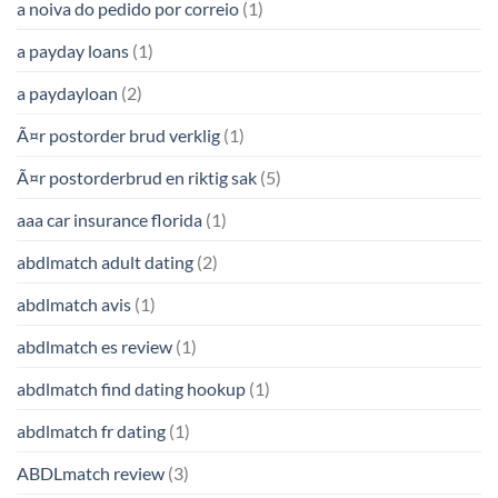
a noiva do pedido por correio
(1)
a payday loans
(1)
a paydayloan
(2)
Ã¤r postorder brud verklig
(1)
Ã¤r postorderbrud en riktig sak
(5)
aaa car insurance florida
(1)
abdlmatch adult dating
(2)
abdlmatch avis
(1)
abdlmatch es review
(1)
abdlmatch find dating hookup
(1)
abdlmatch fr dating
(1)
ABDLmatch review
(3)