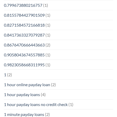
0.799673880216757
(1)
0.8155784427901509
(1)
0.8271584572166818
(1)
0.8417363327079287
(1)
0.8676470666443663
(2)
0.9058043674557885
(1)
0.9823058668311995
(1)
1
(2)
1 hour online payday loan
(2)
1 hour payday loans
(4)
1 hour payday loans no credit check
(1)
1 minute payday loans
(2)