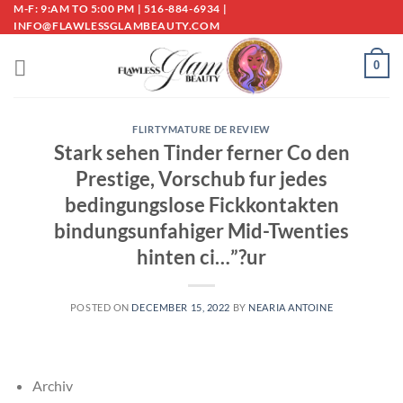
Skip
M-F: 9:AM TO 5:00 PM | 516-884-6934 |
INFO@FLAWLESSGLAMBEAUTY.COM
to
content
0
FLIRTYMATURE DE REVIEW
Stark sehen Tinder ferner Co den
Prestige, Vorschub fur jedes
bedingungslose Fickkontakten
bindungsunfahiger Mid-Twenties
hinten ci…”?ur
POSTED ON
DECEMBER 15, 2022
BY
NEARIA ANTOINE
Archiv