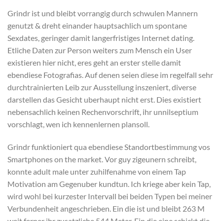
Grindr ist und bleibt vorrangig durch schwulen Mannern
genutzt & dreht einander hauptsachlich um spontane
Sexdates, geringer damit langerfristiges Internet dating.
Etliche Daten zur Person weiters zum Mensch ein User
existieren hier nicht, eres geht an erster stelle damit
ebendiese Fotografi­as. Auf denen seien diese im regelfall sehr
durchtrainierten Leib zur Ausstellung inszeniert, diverse
darstellen das Gesicht uberhaupt nicht erst. Dies existiert
nebensachlich keinen Rechenvorschrift, ihr unnilseptium
vorschlagt, wen ich kennenlernen plansoll.
Grindr funktioniert qua ebendiese Standortbestimmung vos
Smartphones on the market. Vor guy zigeunern schreibt,
konnte adult male unter zuhilfenahme von einem Tap
Motivation am Gegenuber kundtun. Ich kriege aber kein Tap,
wird wohl bei kurzester Intervall bei beiden Typen bei meiner
Verbundenheit angeschrieben. Ein die ist und bleibt 263 M
weit ferner ihr zusatzliche 544 Meter. Ein die eine schickt die