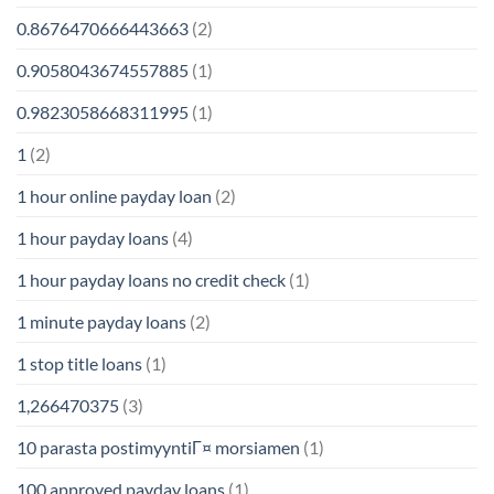
0.8676470666443663
(2)
0.9058043674557885
(1)
0.9823058668311995
(1)
1
(2)
1 hour online payday loan
(2)
1 hour payday loans
(4)
1 hour payday loans no credit check
(1)
1 minute payday loans
(2)
1 stop title loans
(1)
1,266470375
(3)
10 parasta postimyyntiГ¤ morsiamen
(1)
100 approved payday loans
(1)