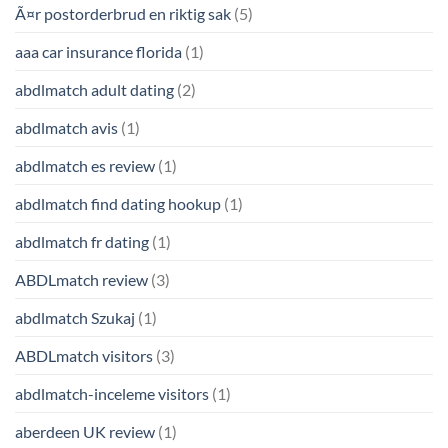
Ã¤r postorderbrud en riktig sak
(5)
aaa car insurance florida
(1)
abdlmatch adult dating
(2)
abdlmatch avis
(1)
abdlmatch es review
(1)
abdlmatch find dating hookup
(1)
abdlmatch fr dating
(1)
ABDLmatch review
(3)
abdlmatch Szukaj
(1)
ABDLmatch visitors
(3)
abdlmatch-inceleme visitors
(1)
aberdeen UK review
(1)