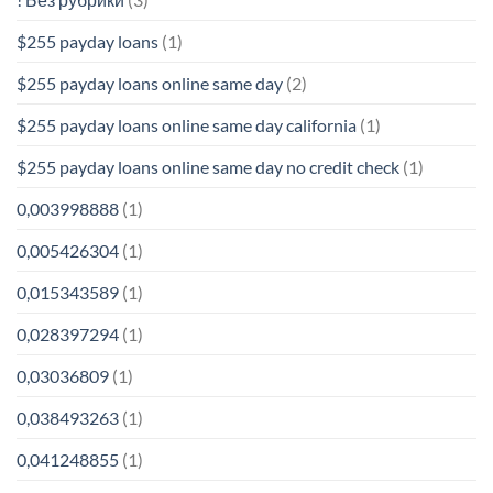
$255 payday loans
(1)
$255 payday loans online same day
(2)
$255 payday loans online same day california
(1)
$255 payday loans online same day no credit check
(1)
0,003998888
(1)
0,005426304
(1)
0,015343589
(1)
0,028397294
(1)
0,03036809
(1)
0,038493263
(1)
0,041248855
(1)