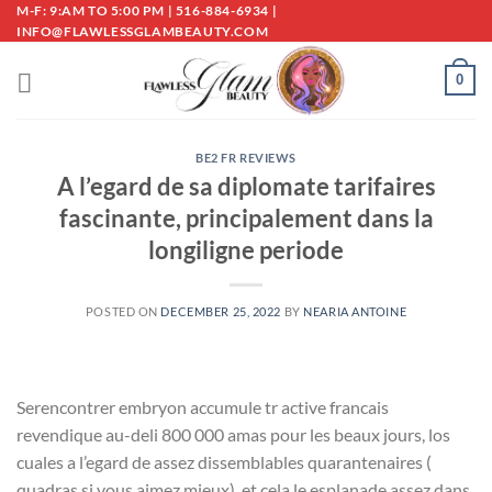
Skip
M-F: 9:AM TO 5:00 PM | 516-884-6934 |
INFO@FLAWLESSGLAMBEAUTY.COM
to
content
0
BE2 FR REVIEWS
A l’egard de sa diplomate tarifaires
fascinante, principalement dans la
longiligne periode
POSTED ON
DECEMBER 25, 2022
BY
NEARIA ANTOINE
Serencontrer embryon accumule tr active francais
revendique au-deli 800 000 amas pour les beaux jours, los
cuales a l’egard de assez dissemblables quarantenaires (
quadras si vous aimez mieux), et cela le esplanade assez dans