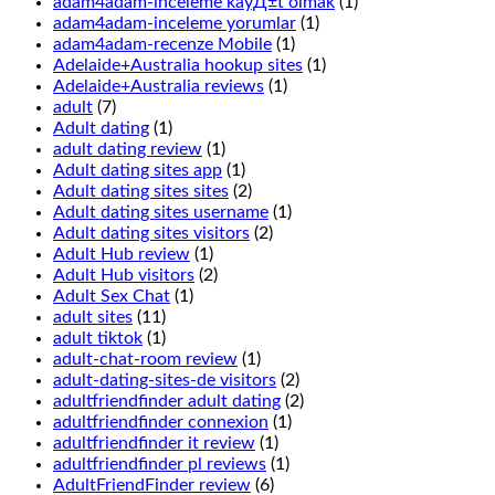
adam4adam-inceleme kayД±t olmak
(1)
adam4adam-inceleme yorumlar
(1)
adam4adam-recenze Mobile
(1)
Adelaide+Australia hookup sites
(1)
Adelaide+Australia reviews
(1)
adult
(7)
Adult dating
(1)
adult dating review
(1)
Adult dating sites app
(1)
Adult dating sites sites
(2)
Adult dating sites username
(1)
Adult dating sites visitors
(2)
Adult Hub review
(1)
Adult Hub visitors
(2)
Adult Sex Chat
(1)
adult sites
(11)
adult tiktok
(1)
adult-chat-room review
(1)
adult-dating-sites-de visitors
(2)
adultfriendfinder adult dating
(2)
adultfriendfinder connexion
(1)
adultfriendfinder it review
(1)
adultfriendfinder pl reviews
(1)
AdultFriendFinder review
(6)