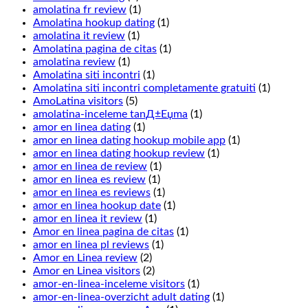
amolatina fr review
(1)
Amolatina hookup dating
(1)
amolatina it review
(1)
Amolatina pagina de citas
(1)
amolatina review
(1)
Amolatina siti incontri
(1)
Amolatina siti incontri completamente gratuiti
(1)
AmoLatina visitors
(5)
amolatina-inceleme tanД±Еџma
(1)
amor en linea dating
(1)
amor en linea dating hookup mobile app
(1)
amor en linea dating hookup review
(1)
amor en linea de review
(1)
amor en linea es review
(1)
amor en linea es reviews
(1)
amor en linea hookup date
(1)
amor en linea it review
(1)
Amor en linea pagina de citas
(1)
amor en linea pl reviews
(1)
Amor en Linea review
(2)
Amor en Linea visitors
(2)
amor-en-linea-inceleme visitors
(1)
amor-en-linea-overzicht adult dating
(1)