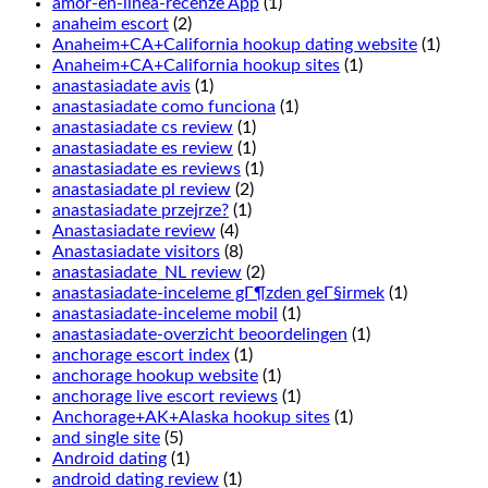
amor-en-linea-recenze App
(1)
anaheim escort
(2)
Anaheim+CA+California hookup dating website
(1)
Anaheim+CA+California hookup sites
(1)
anastasiadate avis
(1)
anastasiadate como funciona
(1)
anastasiadate cs review
(1)
anastasiadate es review
(1)
anastasiadate es reviews
(1)
anastasiadate pl review
(2)
anastasiadate przejrze?
(1)
Anastasiadate review
(4)
Anastasiadate visitors
(8)
anastasiadate_NL review
(2)
anastasiadate-inceleme gГ¶zden geГ§irmek
(1)
anastasiadate-inceleme mobil
(1)
anastasiadate-overzicht beoordelingen
(1)
anchorage escort index
(1)
anchorage hookup website
(1)
anchorage live escort reviews
(1)
Anchorage+AK+Alaska hookup sites
(1)
and single site
(5)
Android dating
(1)
android dating review
(1)