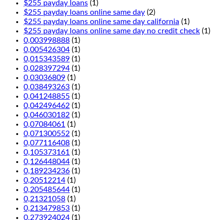
$255 payday loans
(1)
$255 payday loans online same day
(2)
$255 payday loans online same day california
(1)
$255 payday loans online same day no credit check
(1)
0,003998888
(1)
0,005426304
(1)
0,015343589
(1)
0,028397294
(1)
0,03036809
(1)
0,038493263
(1)
0,041248855
(1)
0,042496462
(1)
0,046030182
(1)
0,07084061
(1)
0,071300552
(1)
0,077116408
(1)
0,105373161
(1)
0,126448044
(1)
0,189234236
(1)
0,20512214
(1)
0,205485644
(1)
0,21321058
(1)
0,213479853
(1)
0,273924024
(1)