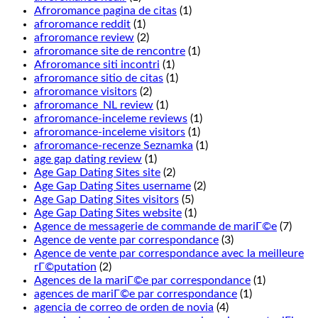
Afroromance pagina de citas
(1)
afroromance reddit
(1)
afroromance review
(2)
afroromance site de rencontre
(1)
Afroromance siti incontri
(1)
afroromance sitio de citas
(1)
afroromance visitors
(2)
afroromance_NL review
(1)
afroromance-inceleme reviews
(1)
afroromance-inceleme visitors
(1)
afroromance-recenze Seznamka
(1)
age gap dating review
(1)
Age Gap Dating Sites site
(2)
Age Gap Dating Sites username
(2)
Age Gap Dating Sites visitors
(5)
Age Gap Dating Sites website
(1)
Agence de messagerie de commande de mariГ©e
(7)
Agence de vente par correspondance
(3)
Agence de vente par correspondance avec la meilleure
rГ©putation
(2)
Agences de la mariГ©e par correspondance
(1)
agences de mariГ©e par correspondance
(1)
agencia de correo de orden de novia
(4)