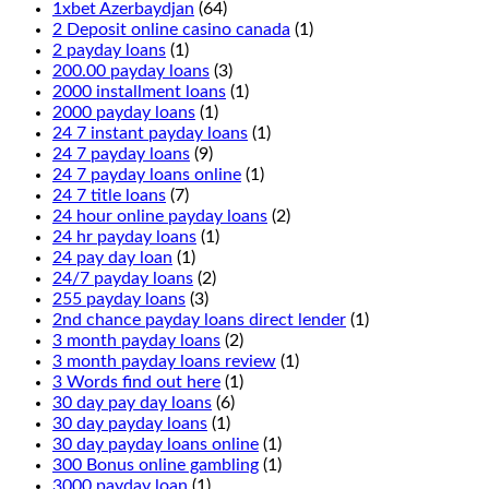
1xbet Azerbaydjan
(64)
2 Deposit online casino canada
(1)
2 payday loans
(1)
200.00 payday loans
(3)
2000 installment loans
(1)
2000 payday loans
(1)
24 7 instant payday loans
(1)
24 7 payday loans
(9)
24 7 payday loans online
(1)
24 7 title loans
(7)
24 hour online payday loans
(2)
24 hr payday loans
(1)
24 pay day loan
(1)
24/7 payday loans
(2)
255 payday loans
(3)
2nd chance payday loans direct lender
(1)
3 month payday loans
(2)
3 month payday loans review
(1)
3 Words find out here
(1)
30 day pay day loans
(6)
30 day payday loans
(1)
30 day payday loans online
(1)
300 Bonus online gambling
(1)
3000 payday loan
(1)