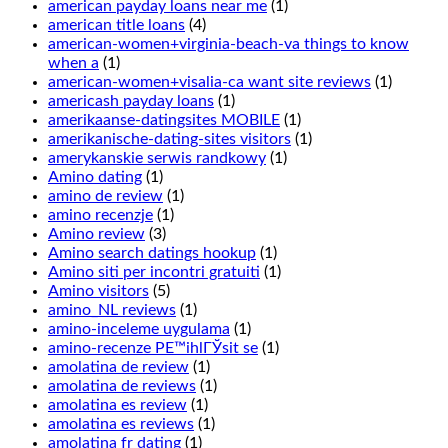
american payday loans near me
(1)
american title loans
(4)
american-women+virginia-beach-va things to know
when a
(1)
american-women+visalia-ca want site reviews
(1)
americash payday loans
(1)
amerikaanse-datingsites MOBILE
(1)
amerikanische-dating-sites visitors
(1)
amerykanskie serwis randkowy
(1)
Amino dating
(1)
amino de review
(1)
amino recenzje
(1)
Amino review
(3)
Amino search datings hookup
(1)
Amino siti per incontri gratuiti
(1)
Amino visitors
(5)
amino_NL reviews
(1)
amino-inceleme uygulama
(1)
amino-recenze PЕ™ihlГЎsit se
(1)
amolatina de review
(1)
amolatina de reviews
(1)
amolatina es review
(1)
amolatina es reviews
(1)
amolatina fr dating
(1)