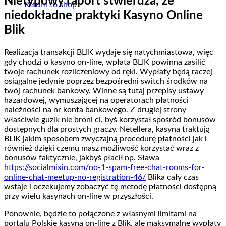
Nietypowy raport stwierdza, że ​​​​
Return to shop
niedokładne praktyki Kasyno Online
Blik
Realizacja transakcji BLIK wydaje się natychmiastowa, więc
gdy chodzi o kasyno on-line, wpłata BLIK powinna zasilić
twoje rachunek rozliczeniowy od ręki. Wypłaty będą raczej
osiągalne jedynie poprzez bezpośredni switch środków na
twój rachunek bankowy. Winne są tutaj przepisy ustawy
hazardowej, wymuszającej na operatorach płatności
należności na nr konta bankowego. Z drugiej strony
właściwie guzik nie broni ci, byś korzystał spośród bonusów
dostępnych dla prostych graczy. Netellera, kasyna traktują
BLIK jakim sposobem zwyczajną procedurę płatności jak i
również dzięki czemu masz możliwość korzystać wraz z
bonusów faktycznie, jakbyś płacił np. Sława
https://socialmixin.com/no-1-spam-free-chat-rooms-for-
online-chat-meetup-no-registration-46/
Blika cały czas
wstaje i oczekujemy zobaczyć tę metodę płatności dostępną
przy wielu kasynach on-line w przyszłości.
Ponownie, będzie to połączone z własnymi limitami na
portalu Polskie kasyna on-line z Blik, ale maksymalne wypłaty