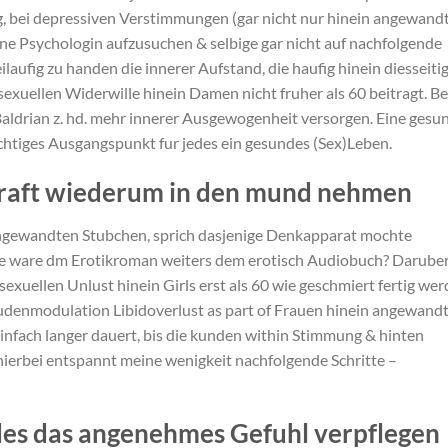
g, bei depressiven Verstimmungen (gar nicht nur hinein angewand
ne Psychologin aufzusuchen & selbige gar nicht auf nachfolgende
ilaufig zu handen die innerer Aufstand, die haufig hinein diesseiti
xuellen Widerwille hinein Damen nicht fruher als 60 beitragt. Be
Baldrian z. hd. mehr innerer Ausgewogenheit versorgen. Eine gesu
htiges Ausgangspunkt fur jedes ein gesundes (Sex)Leben.
skraft wiederum in den mund nehmen
 angewandten Stubchen, sprich dasjenige Denkapparat mochte
t are ware dm Erotikroman weiters dem erotisch Audiobuch? Darube
sexuellen Unlust hinein Girls erst als 60 wie geschmiert fertig we
tudenmodulation Libidoverlust as part of Frauen hinein angewand
infach langer dauert, bis die kunden within Stimmung & hinten
erbei entspannt meine wenigkeit nachfolgende Schritte –
edes das angenehmes Gefuhl verpflegen