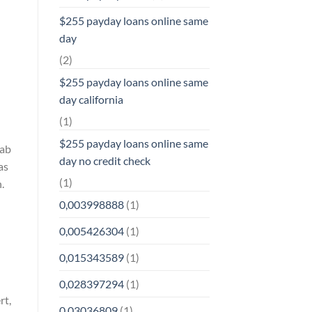
$255 payday loans online same
day
(2)
$255 payday loans online same
day california
(1)
$255 payday loans online same
 ab
day no credit check
as
(1)
.
0,003998888
(1)
0,005426304
(1)
0,015343589
(1)
0,028397294
(1)
rt,
0,03036809
(1)