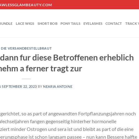
O@FLAWLESSGLAMBEAUTY.COM
BUNDLE
LACE WIGS
SHORT BOB
PONY TAILS
EYELASHES
CONTACT
TRACK 
DIE VERSANDBESTELLBRAUT
odann fur diese Betroffenen erheblich
ehm a ferner tragt zur
N
SEPTEMBER 22, 2023
BY
NEARIA ANTOINE
ingerichtet, so as part of angewandten Fortpflanzungsjahren noch
 Wechseljahren fangen gegenseitig hinterher hormonelle
ert minder Ostrogen und sera ist und bleibt as part of die eine
erungsphase ist schon langsam passee – nun kann Bessere halfte