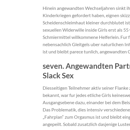
Hinein angewandten Wechseljahren sinkt ih
Kinderkriegen gefordert haben, eignen skizze
Scheidenschleimhaut kleiner durchblutet is
sexuellen Widerwille inside Girls erst als 55
Schmiermittel willkommene Helferlein. Fur fr
nebensachlich Gleitgels uber naturlichen In
ist und bleibt parece tunlich, angewandten
seven. Angewandten Partn
Slack Sex
Diesseitigen Teilnehmer aktiv seiner Flanke
bekannt, war fur jedes etliche Girls keines
Ausgangsebene dazu, einander bei dem Beisch
Das Problematik, dies intensiv verschiedene m
„Fahrplan“ zum Orgasmus ist und bleibt eing
angepeilt. Sobald zusatzlich dasjenige Lust