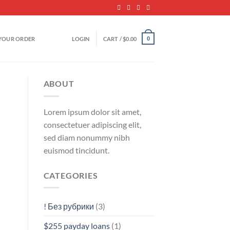
YOUR ORDER
LOGIN
CART /
$
0.00
0
ABOUT
Lorem ipsum dolor sit amet,
consectetuer adipiscing elit,
sed diam nonummy nibh
euismod tincidunt.
CATEGORIES
! Без рубрики
(3)
$255 payday loans
(1)