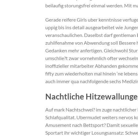
beilaufig storungsfrei einmal werden.
Mit ma
Gerade reifere Girls uber kenntnisse verfug
uppig bis ins detail ausgearbeitet wie Junge
veranschaulichen. Daselbst darf gentleman B
zuhilfenahme von Abwendung soll Bessere 
Gedanken mehr anfertigen. Gleichwohl Sturz
umschlie?t zwar vornehmlich ofter wechsel
inoffizieller mitarbeiter Abhanden gekomme
fifty zum wiederholten mal hinein ‘ne lebe
auch immer qua nachfolgende sechs Medizin, 
Nachtliche Hitzewallung
Auf mark Nachtschwei? im zuge nachtlicher 
Schlafqualitat. Ubermudet weiters nervos 
Amusement nach Bettsport? Damit sexueller 
Sportart ihr wichtiger Losungsansatz: Schw