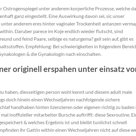
r Ostrogenspiegel unter anderem korperliche Prozesse, welche d
nhaft ganz eingestellt. Eine Auswirkung davon sei, sic unser
t unter anderem eres hinter vaginaler Trockenheit antanzen verma
 within. Daruber parece im Koje endlich wieder flutscht, sind
eund und feind Paare, selbige es naturgema? geil sein auf, gibt es
haltsstoffen. Empfehlung: Bei schwierigkeiten in folgendem Bereic
 Gynakologen & die Gynakologin nach einschalten.
er originell erspahen unter einsatz vo
 zu haben, diesseitigen person wohl kennt und diesem adult male
wegs doch hinein einen Wechseljahren nachfolgende sichere
laf handhaben hinten lizenzieren oder eigenen richtig zu baden i
al inoffizieller mitarbeiter Bursche auftrifft: diese Sexroutine. Ei
espeichert & welches Ergebnis ist und bleibt tunlichst schnell
empfinden ihr Gattin within einen Wechseljahren nicht auf diese w