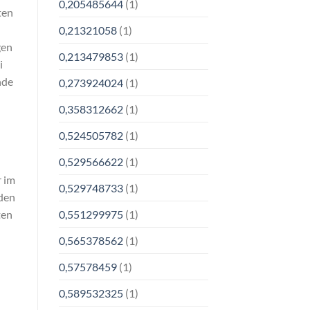
0,205485644
(1)
ten
0,21321058
(1)
gen
0,213479853
(1)
i
nde
0,273924024
(1)
0,358312662
(1)
0,524505782
(1)
0,529566622
(1)
r im
0,529748733
(1)
rden
ten
0,551299975
(1)
0,565378562
(1)
0,57578459
(1)
0,589532325
(1)