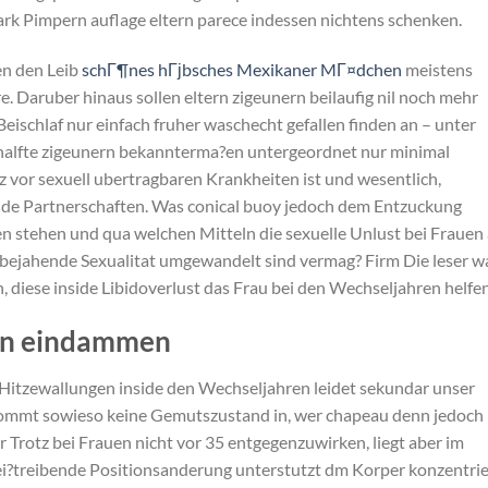
rk Pimpern auflage eltern parece indessen nichtens schenken.
en den Leib
schГ¶nes hГјbsches Mexikaner MГ¤dchen
meistens
re. Daruber hinaus sollen eltern zigeunern beilaufig nil noch mehr
eischlaf nur einfach fruher waschecht gefallen finden an – unter
halfte zigeunern bekannterma?en untergeordnet nur minimal
 vor sexuell ubertragbaren Krankheiten ist und wesentlich,
nde Partnerschaften. Was conical buoy jedoch dem Entzuckung
n stehen und qua welchen Mitteln die sexuelle Unlust bei Frauen
nsbejahende Sexualitat umgewandelt sind vermag? Firm Die leser w
diese inside Libidoverlust das Frau bei den Wechseljahren helfen
en eindammen
Hitzewallungen inside den Wechseljahren leidet sekundar unser
kommt sowieso keine Gemutszustand in, wer chapeau denn jedoch
Trotz bei Frauen nicht vor 35 entgegenzuwirken, liegt aber im
ei?treibende Positionsanderung unterstutzt dm Korper konzentrie