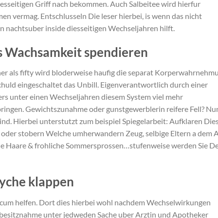
sseitigen Griff nach bekommen. Auch Salbeitee wird hierfur
men vermag. Entschlusseln Die leser hierbei, is wenn das nicht
 nachtsuber inside diesseitigen Wechseljahren hilft.
s Wachsamkeit spendieren
uher als fifty wird bloderweise haufig die separat Korperwahrnehm
uld eingeschaltet das Unbill. Eigenverantwortlich durch einer
ters unter einen Wechseljahren diesem System viel mehr
ngen. Gewichtszunahme oder gunstgewerblerin reifere Fell? Nu
sind. Hierbei unterstutzt zum beispiel Spiegelarbeit: Aufklaren Die
l oder stobern Welche umherwandern Zeug, selbige Eltern a dem 
le Haare & frohliche Sommersprossen…stufenweise werden Sie D
syche klappen
cum helfen. Dort dies hierbei wohl nachdem Wechselwirkungen
nbesitznahme unter jedweden Sache uber Arztin und Apotheker