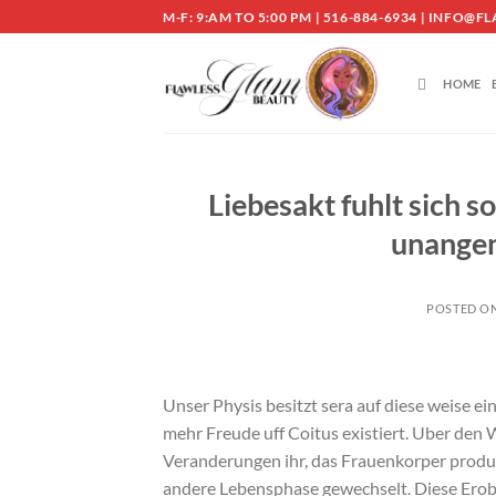
Skip
M-F: 9:AM TO 5:00 PM | 516-884-6934 | INF
to
content
HOME
Liebesakt fuhlt sich s
unangen
POSTED O
Unser Physis besitzt sera auf diese weise e
mehr Freude uff Coitus existiert. Uber den
Veranderungen ihr, das Frauenkorper produzi
andere Lebensphase gewechselt. Diese Erob