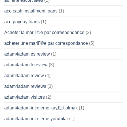
abilene escort sites
(1)
ace cash installment loans
(1)
ace payday loans
(1)
Acheter la mariГ©e par correspondance
(2)
acheter une mariГ©e par correspondance
(5)
adam4adam es review
(1)
adam4adam fr review
(3)
adam4adam review
(4)
adam4adam reviews
(3)
adam4adam visitors
(2)
adam4adam-inceleme kayД±t olmak
(1)
adam4adam-inceleme yorumlar
(1)