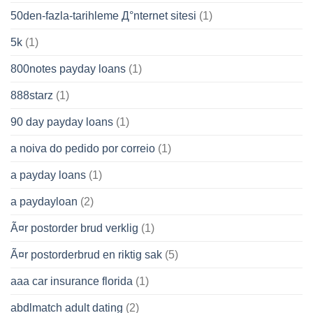
50den-fazla-tarihleme Д°nternet sitesi
(1)
5k
(1)
800notes payday loans
(1)
888starz
(1)
90 day payday loans
(1)
a noiva do pedido por correio
(1)
a payday loans
(1)
a paydayloan
(2)
Ã¤r postorder brud verklig
(1)
Ã¤r postorderbrud en riktig sak
(5)
aaa car insurance florida
(1)
abdlmatch adult dating
(2)