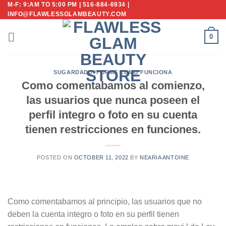
M-F: 9:AM TO 5:00 PM | 516-884-6934 |
Skip
INFO@FLAWLESSGLAMBEAUTY.COM
to
content
0
SUGARDADDYFORME COMO FUNCIONA
Como comentabamos al comienzo,
las usuarios que nunca poseen el
perfil integro o foto en su cuenta
tienen restricciones en funciones.
POSTED ON
OCTOBER 11, 2022
BY
NEARIA ANTOINE
Como comentabamos al principio, las usuarios que no
deben la cuenta integro o foto en su perfil tienen