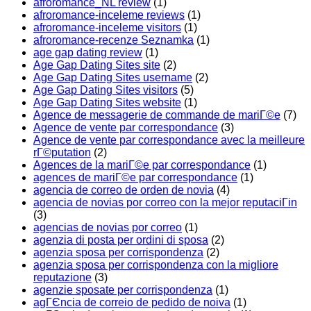
afroromance_NL review
(1)
afroromance-inceleme reviews
(1)
afroromance-inceleme visitors
(1)
afroromance-recenze Seznamka
(1)
age gap dating review
(1)
Age Gap Dating Sites site
(2)
Age Gap Dating Sites username
(2)
Age Gap Dating Sites visitors
(5)
Age Gap Dating Sites website
(1)
Agence de messagerie de commande de mariГ©e
(7)
Agence de vente par correspondance
(3)
Agence de vente par correspondance avec la meilleure
rГ©putation
(2)
Agences de la mariГ©e par correspondance
(1)
agences de mariГ©e par correspondance
(1)
agencia de correo de orden de novia
(4)
agencia de novias por correo con la mejor reputaciГіn
(3)
agencias de novias por correo
(1)
agenzia di posta per ordini di sposa
(2)
agenzia sposa per corrispondenza
(2)
agenzia sposa per corrispondenza con la migliore
reputazione
(3)
agenzie sposate per corrispondenza
(1)
agГЄncia de correio de pedido de noiva
(1)