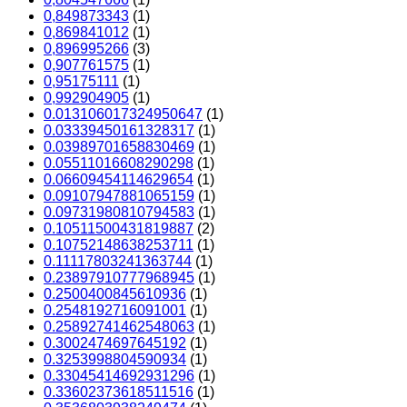
0,849873343
(1)
0,869841012
(1)
0,896995266
(3)
0,907761575
(1)
0,95175111
(1)
0,992904905
(1)
0.013106017324950647
(1)
0.03339450161328317
(1)
0.03989701658830469
(1)
0.05511016608290298
(1)
0.06609454114629654
(1)
0.09107947881065159
(1)
0.09731980810794583
(1)
0.10511500431819887
(2)
0.10752148638253711
(1)
0.11117803241363744
(1)
0.23897910777968945
(1)
0.2500400845610936
(1)
0.2548192716091001
(1)
0.25892741462548063
(1)
0.3002474697645192
(1)
0.3253998804590934
(1)
0.33045414692931296
(1)
0.33602373618511516
(1)