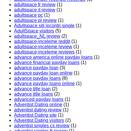
adultspace fr review
(1)
adultspace it review
(1)
adultspace pc
(1)
adultspace pl review
(1)
Adultspace siti incontri single
(1)
AdultSpace visitors
(5)
adultspace_NL review
(2)
adultspace-inceleme reddit
(1)
adultspace-inceleme review
(1)
adultspace-inceleme reviews
(1)
advance america online payday loans
(1)
advance financial payday loans
(1)
advance payday loan
(3)
advance payday loan online
(1)
advance payday loans
(8)
advance payday loans online
(1)
advance title loan
(2)
advance title loans
(2)
advanced payday loans
(1)
Adventist Dating online
(1)
adventist dating review
(1)
Adventist Dating site
(1)
Adventist Dating visitors
(2)
adventist singles cs review
(1)
adventist singles fr review
(1)