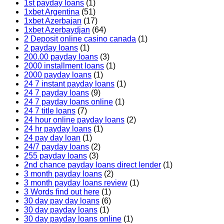
1st payday loans
(1)
1xbet Argentina
(51)
1xbet Azerbajan
(17)
1xbet Azerbaydjan
(64)
2 Deposit online casino canada
(1)
2 payday loans
(1)
200.00 payday loans
(3)
2000 installment loans
(1)
2000 payday loans
(1)
24 7 instant payday loans
(1)
24 7 payday loans
(9)
24 7 payday loans online
(1)
24 7 title loans
(7)
24 hour online payday loans
(2)
24 hr payday loans
(1)
24 pay day loan
(1)
24/7 payday loans
(2)
255 payday loans
(3)
2nd chance payday loans direct lender
(1)
3 month payday loans
(2)
3 month payday loans review
(1)
3 Words find out here
(1)
30 day pay day loans
(6)
30 day payday loans
(1)
30 day payday loans online
(1)