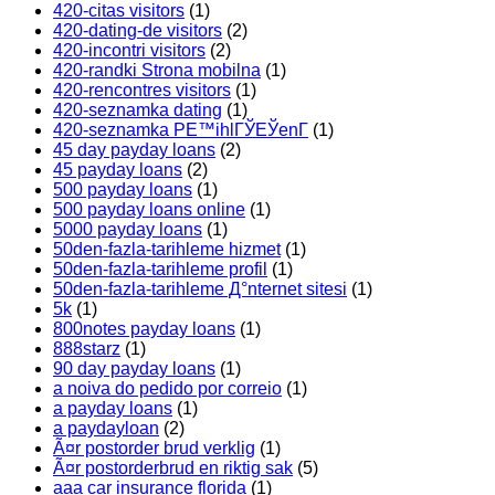
420-citas visitors
(1)
420-dating-de visitors
(2)
420-incontri visitors
(2)
420-randki Strona mobilna
(1)
420-rencontres visitors
(1)
420-seznamka dating
(1)
420-seznamka PЕ™ihlГЎЕЎenГ­
(1)
45 day payday loans
(2)
45 payday loans
(2)
500 payday loans
(1)
500 payday loans online
(1)
5000 payday loans
(1)
50den-fazla-tarihleme hizmet
(1)
50den-fazla-tarihleme profil
(1)
50den-fazla-tarihleme Д°nternet sitesi
(1)
5k
(1)
800notes payday loans
(1)
888starz
(1)
90 day payday loans
(1)
a noiva do pedido por correio
(1)
a payday loans
(1)
a paydayloan
(2)
Ã¤r postorder brud verklig
(1)
Ã¤r postorderbrud en riktig sak
(5)
aaa car insurance florida
(1)