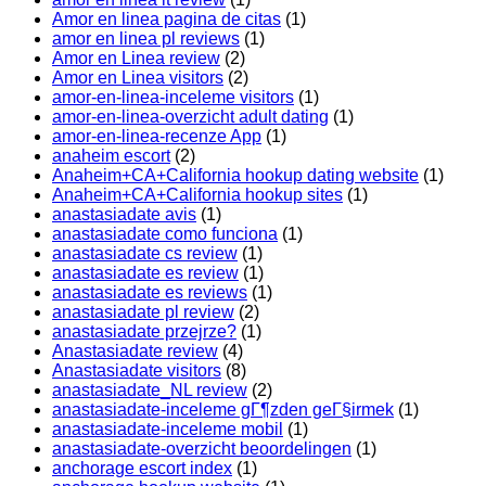
Amor en linea pagina de citas
(1)
amor en linea pl reviews
(1)
Amor en Linea review
(2)
Amor en Linea visitors
(2)
amor-en-linea-inceleme visitors
(1)
amor-en-linea-overzicht adult dating
(1)
amor-en-linea-recenze App
(1)
anaheim escort
(2)
Anaheim+CA+California hookup dating website
(1)
Anaheim+CA+California hookup sites
(1)
anastasiadate avis
(1)
anastasiadate como funciona
(1)
anastasiadate cs review
(1)
anastasiadate es review
(1)
anastasiadate es reviews
(1)
anastasiadate pl review
(2)
anastasiadate przejrze?
(1)
Anastasiadate review
(4)
Anastasiadate visitors
(8)
anastasiadate_NL review
(2)
anastasiadate-inceleme gГ¶zden geГ§irmek
(1)
anastasiadate-inceleme mobil
(1)
anastasiadate-overzicht beoordelingen
(1)
anchorage escort index
(1)