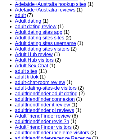
Adelaide+Australia hookup sites
(1)
Adelaide+Australia reviews
(1)
adult
(7)
Adult dating
(1)
adult dating review
(1)
Adult dating sites app
(1)
Adult dating sites sites
(2)
Adult dating sites username
(1)
Adult dating sites visitors
(2)
Adult Hub review
(1)
Adult Hub visitors
(2)
Adult Sex Chat
(1)
adult sites
(11)
adult tiktok
(1)
adult-chat-room review
(1)
adult-dating-sites-de visitors
(2)
adultfriendfinder adult dating
(2)
adultfriendfinder connexion
(1)
adultfriendfinder it review
(1)
adultfriendfinder pl reviews
(1)
AdultFriendFinder review
(6)
adultfriendfinder revisi?n
(1)
AdultFriendFinder visitors
(2)
adultfriendfinder-inceleme visitors
(2)
adultfriendfinder-recenze Recenze
(1)