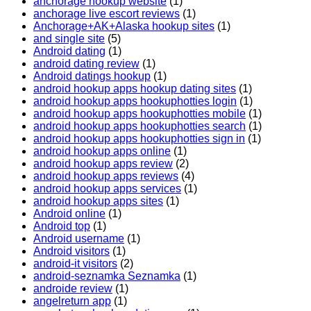
anchorage hookup website
(1)
anchorage live escort reviews
(1)
Anchorage+AK+Alaska hookup sites
(1)
and single site
(5)
Android dating
(1)
android dating review
(1)
Android datings hookup
(1)
android hookup apps hookup dating sites
(1)
android hookup apps hookuphotties login
(1)
android hookup apps hookuphotties mobile
(1)
android hookup apps hookuphotties search
(1)
android hookup apps hookuphotties sign in
(1)
android hookup apps online
(1)
android hookup apps review
(2)
android hookup apps reviews
(4)
android hookup apps services
(1)
android hookup apps sites
(1)
Android online
(1)
Android top
(1)
Android username
(1)
Android visitors
(1)
android-it visitors
(2)
android-seznamka Seznamka
(1)
androide review
(1)
angelreturn app
(1)