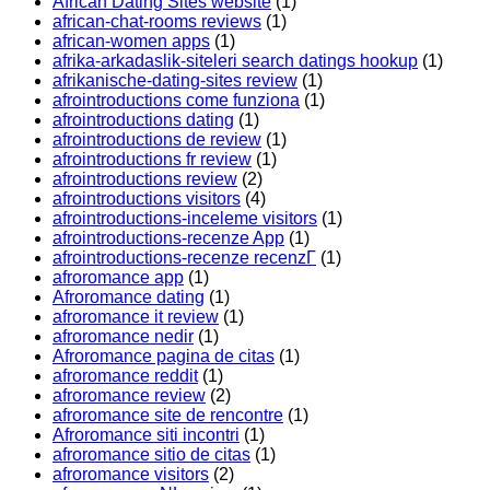
African Dating Sites website
(1)
african-chat-rooms reviews
(1)
african-women apps
(1)
afrika-arkadaslik-siteleri search datings hookup
(1)
afrikanische-dating-sites review
(1)
afrointroductions come funziona
(1)
afrointroductions dating
(1)
afrointroductions de review
(1)
afrointroductions fr review
(1)
afrointroductions review
(2)
afrointroductions visitors
(4)
afrointroductions-inceleme visitors
(1)
afrointroductions-recenze App
(1)
afrointroductions-recenze recenzГ­
(1)
afroromance app
(1)
Afroromance dating
(1)
afroromance it review
(1)
afroromance nedir
(1)
Afroromance pagina de citas
(1)
afroromance reddit
(1)
afroromance review
(2)
afroromance site de rencontre
(1)
Afroromance siti incontri
(1)
afroromance sitio de citas
(1)
afroromance visitors
(2)