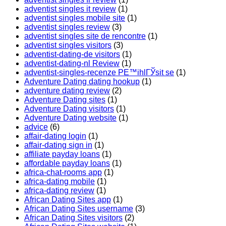
adventist singles it review
(1)
adventist singles mobile site
(1)
adventist singles review
(3)
adventist singles site de rencontre
(1)
adventist singles visitors
(3)
adventist-dating-de visitors
(1)
adventist-dating-nl Review
(1)
adventist-singles-recenze PЕ™ihlГЎsit se
(1)
Adventure Dating dating hookup
(1)
adventure dating review
(2)
Adventure Dating sites
(1)
Adventure Dating visitors
(1)
Adventure Dating website
(1)
advice
(6)
affair-dating login
(1)
affair-dating sign in
(1)
affiliate payday loans
(1)
affordable payday loans
(1)
africa-chat-rooms app
(1)
africa-dating mobile
(1)
africa-dating review
(1)
African Dating Sites app
(1)
African Dating Sites username
(3)
African Dating Sites visitors
(2)