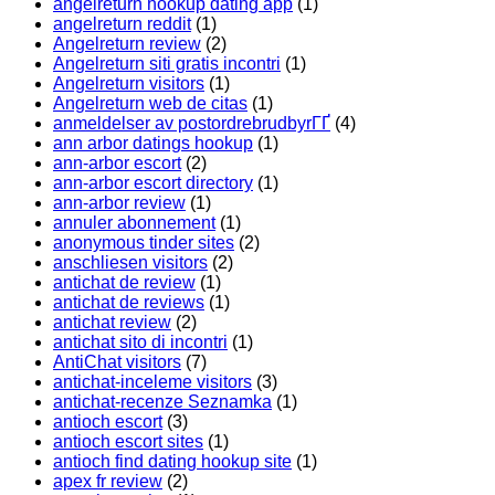
angelreturn hookup dating app
(1)
angelreturn reddit
(1)
Angelreturn review
(2)
Angelreturn siti gratis incontri
(1)
Angelreturn visitors
(1)
Angelreturn web de citas
(1)
anmeldelser av postordrebrudbyrГҐ
(4)
ann arbor datings hookup
(1)
ann-arbor escort
(2)
ann-arbor escort directory
(1)
ann-arbor review
(1)
annuler abonnement
(1)
anonymous tinder sites
(2)
anschliesen visitors
(2)
antichat de review
(1)
antichat de reviews
(1)
antichat review
(2)
antichat sito di incontri
(1)
AntiChat visitors
(7)
antichat-inceleme visitors
(3)
antichat-recenze Seznamka
(1)
antioch escort
(3)
antioch escort sites
(1)
antioch find dating hookup site
(1)
apex fr review
(2)