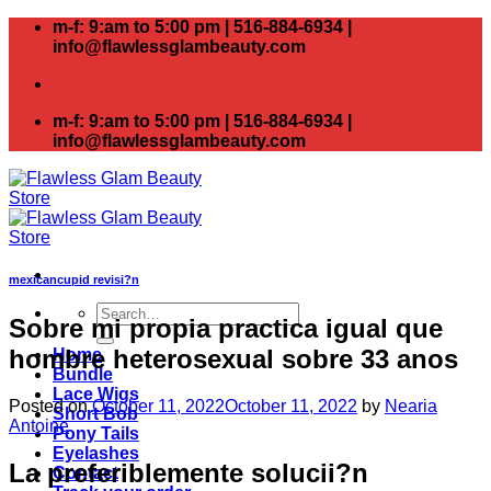
Skip
m-f: 9:am to 5:00 pm | 516-884-6934 |
to
info@flawlessglambeauty.com
content
m-f: 9:am to 5:00 pm | 516-884-6934 |
info@flawlessglambeauty.com
mexicancupid revisi?n
Search
Sobre mi propia practica igual que
for:
hombre heterosexual sobre 33 anos
Home
Bundle
Lace Wigs
Posted on
October 11, 2022
October 11, 2022
by
Nearia
Short Bob
Antoine
Pony Tails
Eyelashes
La preferiblemente solucii?n
Contact