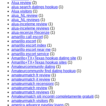
Alua review
(2)
alua search datings hookup
(1)
Alua visitors
(1)
alua_NL review
(1)
alua_NL reviews
(1)
alua-inceleme review
(1)
alua-inceleme reviews
(1)
alua-recenze Recenze
(1)
amarillo call escort
(1)
amarillo escort
(1)
amarillo escort index
(1)
amarillo escort near me
(1)
amarillo escort service
(1)
Amarillo+TX+Texas hookup dating site
(1)
Amarillo+TX+Texas hookup sites
(1)
Amateurcommunity dating
(1)
Amateurcommunity find dating hookup
(1)
amateurmatch fr review
(1)
amateurmatch it review
(1)
amateurmatch recensioni
(1)
amateurmatch review
(3)
amateurmatch reviews
(1)
Amateurmatch siti incontri completamente gratuiti
(1)
amateurmatch visitors
(5)
america advance payday loans
(2)