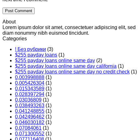
About
Lorem ipsum dolor sit amet, consectetuer adipiscing elit, sed
diam nonummy nibh euismod tincidunt.
Categories
! Без рубрики
(3)
$255 payday loans
(1)
$255 payday loans online same day
(2)
$255 payday loans online same day california
(1)
$255 payday loans online same day no credit check
(1)
0,003998888
(1)
0,005426304
(1)
0,015343589
(1)
0,028397294
(1)
0,03036809
(1)
0,038493263
(1)
0,041248855
(1)
0,042496462
(1)
0,046030182
(1)
0,07084061
(1)
0,071300552
(1)
0,077116408
(1)