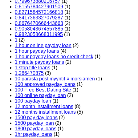
0.799673880216757
(1)
0.8155784427901509
(1)
0.8271584572166818
(1)
0.8417363327079287
(1)
0.8676470666443663
(2)
0.9058043674557885
(1)
0.9823058668311995
(1)
1
(2)
1 hour online payday loan
(2)
1 hour payday loans
(4)
1 hour payday loans no credit check
(1)
1 minute payday loans
(2)
1 stop title loans
(1)
1,266470375
(3)
10 parasta postimyyntiГ¤ morsiamen
(1)
100 approved payday loans
(1)
100 Free Best Dating Site
(1)
100 online payday loan
(2)
100 payday loan
(1)
12 month installment loans
(8)
12 months installment loans
(5)
1500 pay day loans
(2)
1500 payday loan
(2)
1800 payday loans
(1)
1hr payday loans
(1)