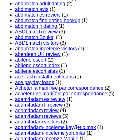
abdlmatch adult dating
(2)
abdlmatch avis
(1)
abdlmatch es review
(1)
abdlmatch find dating hookup
(1)
abdlmatch fr dating
(1)
ABDLmatch review
(3)
abdlmatch Szukaj
(1)
ABDLmatch visitors
(3)
abdlmatch-inceleme visitors
(1)
aberdeen UK review
(1)
abilene escort
(2)
abilene escort index
(1)
abilene escort sites
(1)
ace cash installment loans
(1)
ace payday loans
(1)
Acheter la mariГ©e par correspondance
(2)
acheter une mariГ©e par correspondance
(5)
adam4adam es review
(1)
adam4adam fr review
(3)
adam4adam review
(4)
adam4adam reviews
(3)
adam4adam visitors
(2)
adam4adam-inceleme kayД±t olmak
(1)
adam4adam-inceleme yorumlar
(1)
adam4adam-recenze Mobile
(1)