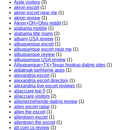
Aisle visitors
(3)
akron escort
(1)
akron escort near me
(1)
akron review
(1)
Akron+OH+Ohio reddit
(1)
alabama mobile
(1)
alabama title loans
(2)
albany USA review
(1)
albuquerque escort
(1)
albuquerque escort near me
(1)
albuquerque review
(1)
albuquerque USA review
(1)
Albuquerque+TX+Texas hookup dating sites
(1)
aldatmak-tarihleme apps
(1)
alexandria escort
(1)
alexandria escort directory
(1)
alexandria live escort reviews
(1)
allacciare top 5
(1)
allacciare visitors
(2)
alleinerziehende-dating review
(1)
allen escort radar
(1)
allen the escort
(1)
allentown escort
(1)
allentown the escort
(1)
alt com cs review
(1)