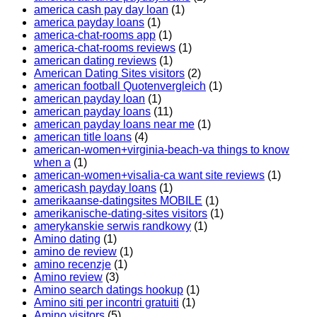
america cash pay day loan
(1)
america payday loans
(1)
america-chat-rooms app
(1)
america-chat-rooms reviews
(1)
american dating reviews
(1)
American Dating Sites visitors
(2)
american football Quotenvergleich
(1)
american payday loan
(1)
american payday loans
(11)
american payday loans near me
(1)
american title loans
(4)
american-women+virginia-beach-va things to know
when a
(1)
american-women+visalia-ca want site reviews
(1)
americash payday loans
(1)
amerikaanse-datingsites MOBILE
(1)
amerikanische-dating-sites visitors
(1)
amerykanskie serwis randkowy
(1)
Amino dating
(1)
amino de review
(1)
amino recenzje
(1)
Amino review
(3)
Amino search datings hookup
(1)
Amino siti per incontri gratuiti
(1)
Amino visitors
(5)