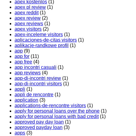
apex kostenlos
(1)
apex pl review
(1)
apex reddit
(1)
apex review
(2)
apex reviews
(1)
apex visitors
(2)
apex-inceleme visitors
(1)
aplicaciones-de-citas visitors
(1)
aplikacje-randkowe profil
(1)
app
(9)
app for
(11)
app free
(4)
app incontri casuali
(1)
app reviews
(4)
app-di-incontri review
(1)
app-di-incontri visitors
(1)
appli
(1)
appli de rencontre
(1)
application
(3)
applications-de-rencontre visitors
(1)
apply for personal loans over the phone
(1)
apply for personal loans with bad credit
(1)
approved pay day loan
(1)
approved payday loan
(3)
apps
(3)