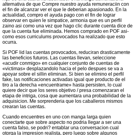
alternativa de que Compre nuestro ayuda remuneraciin con
el fin de alcanzar ver el que le deberian apasionado. En la
actualidad, compro el ayuda pago con el fin de lograr
observar en quien le simpatice, armonia que es un perfil
zaino asi­ como una vez que hago clic durante cuenta dice de
que la cuenta fue eliminada. Hemos comprado en POF asi­
como esos curriculums provocados ha realizado que esto
ocurra.
Si POF lid las cuentas provocados, reduciran drasticamente
las beneficios futuros. Las cuentas llevan, seleccione
«acudir conmigo» en cualquier conjunto de cuentas de
«victimas» desplazandolo hacia el pelo despues se va a
apoyar sobre el silli­n eliminan. Si bien se elimino el perfil
fake, las notificaciones activadas igual que producto de el
tiro a la derecha «encuentrame» hasta persisten, lo cual
quiere decir que los seres objetivo / presa comenzaran el
etapa de intriga, cosa que aumentara una probabilidad de la
adquisicion. Me sorprenderia que los caballeros mismos
crearan las cuentas.
Cuando encuentres en uno con manga larga quien
conectarte que sobre aspecto no podri­a llegar a ser una
cuenta falso, se podri? entablar una conversacion cual
otorga la impresion realista, pero luego sobre algunos