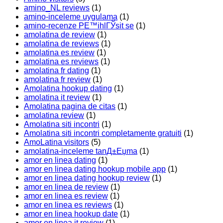
amino_NL reviews
(1)
amino-inceleme uygulama
(1)
amino-recenze PЕ™ihlГЎsit se
(1)
amolatina de review
(1)
amolatina de reviews
(1)
amolatina es review
(1)
amolatina es reviews
(1)
amolatina fr dating
(1)
amolatina fr review
(1)
Amolatina hookup dating
(1)
amolatina it review
(1)
Amolatina pagina de citas
(1)
amolatina review
(1)
Amolatina siti incontri
(1)
Amolatina siti incontri completamente gratuiti
(1)
AmoLatina visitors
(5)
amolatina-inceleme tanД±Еџma
(1)
amor en linea dating
(1)
amor en linea dating hookup mobile app
(1)
amor en linea dating hookup review
(1)
amor en linea de review
(1)
amor en linea es review
(1)
amor en linea es reviews
(1)
amor en linea hookup date
(1)
amor en linea it review
(1)