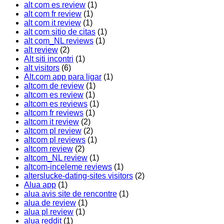
alt com es review
(1)
alt com fr review
(1)
alt com it review
(1)
alt com sitio de citas
(1)
alt com_NL reviews
(1)
alt review
(2)
Alt siti incontri
(1)
alt visitors
(6)
Alt.com app para ligar
(1)
altcom de review
(1)
altcom es review
(1)
altcom es reviews
(1)
altcom fr reviews
(1)
altcom it review
(2)
altcom pl review
(2)
altcom pl reviews
(1)
altcom review
(2)
altcom_NL review
(1)
altcom-inceleme reviews
(1)
alterslucke-dating-sites visitors
(2)
Alua app
(1)
alua avis site de rencontre
(1)
alua de review
(1)
alua pl review
(1)
alua reddit
(1)