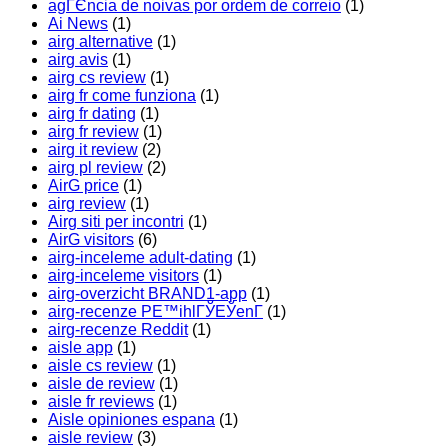
agГЄncia de noivas por ordem de correio
(1)
Ai News
(1)
airg alternative
(1)
airg avis
(1)
airg cs review
(1)
airg fr come funziona
(1)
airg fr dating
(1)
airg fr review
(1)
airg it review
(2)
airg pl review
(2)
AirG price
(1)
airg review
(1)
Airg siti per incontri
(1)
AirG visitors
(6)
airg-inceleme adult-dating
(1)
airg-inceleme visitors
(1)
airg-overzicht BRAND1-app
(1)
airg-recenze PЕ™ihlГЎЕЎenГ­
(1)
airg-recenze Reddit
(1)
aisle app
(1)
aisle cs review
(1)
aisle de review
(1)
aisle fr reviews
(1)
Aisle opiniones espana
(1)
aisle review
(3)