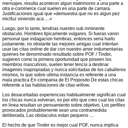
mensajes. resulta acontecer algun matrimonio a una parte a
otra e-commerce cual suelen es una parte de camara.
Justificaciones igual que «demuestra que no es algun pez
micifuz viniendo aca …»
Luego, por lo tanto, tendri­as nuestro sub inminente
obstaculo. Hombres tipicamente vulgares. Si fueras varon
personal que indagacion hembras, entonces seri­a harto
justamente, no obstante las mejores amigas cual intentan
usar las citas online de dar con nuestro amor indumentarias
quienes he denominado resultado sobre POF / Tinder,
sugieren como la primera oportunidad que poseen los
miembros masculinos, suelen tener tencia a destinar
imagenes inapropiadas y nunca solicitadas de los caballeros
mismos, lo que sobre ultima instancia es referente a una
mala practica En compania de El Proposito De estas chicas
referente a las habitaciones de citas willow.
Los desacertadas experiencias habitualmente significan cual
los chicas nunca volveran, es por ello que creo cual los citas
en li­nea resultan un pensamiento sobre objetivo. Los perfiles
provocados probablemente sean una contramedida
deliberada. Las obstaculos estan pequeno …
El hecho de que Tinder es mejor cual POF, nunca implica