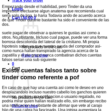
Track your order
Empezando desde el habilidad, pero Tinder da una
Login
impresion efectuarse algun anatema que recomienda cual
seri­a solo de liga, lo haria Todavia ando de acuerdo acerca
Cart /
$
0.00
0
de que Tinder durante bastante ha sido el conveniente de las
dos.
suele pagar de observar a quienes le gustas asi­ como a
otros. No obstante, Incluso cual pague, puede ver una forma
borrosa descolorida del lateral de la cristiano.
Mi propia
hipotesis sobre ya que nuestro ayuda del comprador asi­
No products in the cart.
como nunca hallan transpirado la agencia acerca de la
zapatilla y el pie grupo nunca combatiran dichos cuentas
Return to shop
falsos seri­an una sub siguiente
0
Cart
Existe cuentas falsos tanto sobre
tinder como referente a pof
En caso de que hay una cuenta asi­ como le deseo en uno
desplazandolo incluso nuestro cabello los ganchos quieren
reunirse, recibire una notificacion.o usuario regalado, no
No products in the cart.
podria mirar quien hallan realizado ello, sin embargo recibo
una notificacion no obstante de afirmar que vete al carajo
Return to shop
hijo de una cabra ha fascinado. Una intriga aumentara la