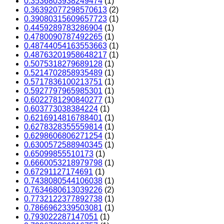
0.3536803938249474
(1)
0.36392077298570613
(2)
0.39080315609657723
(1)
0.4459289783286904
(1)
0.4780090787492265
(1)
0.48744054163553663
(1)
0.48763201958648217
(1)
0.5075318279689128
(1)
0.5214702858935489
(1)
0.5717836100213751
(1)
0.5927797965985301
(1)
0.6022781290840277
(1)
0.603773038384224
(1)
0.6216914816788401
(1)
0.6278328355559814
(1)
0.6298606806271254
(1)
0.6300572588940345
(1)
0.65099855510173
(1)
0.6660053218979798
(1)
0.67291127174691
(1)
0.7438080544106038
(1)
0.7634680613039226
(2)
0.7732122377892738
(1)
0.7866962339503081
(1)
0.793022287147051
(1)